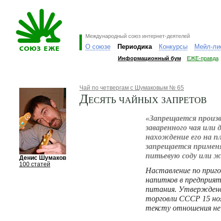
Международный союз интернет-деятелей
О союзе
Периодика
Конкурсы
Мейл-ли
Информационный бум
ЕЖЕ-правда
Чай по четвергам с Шумаковым № 65
Десять чайных запретов
«Запрещается произ
заваренного чая или 
нахождение его на п
запрещается применя
питьевую соду или 
Денис Шумаков
100 статей
Наставление по приг
напитков в предприя
питания. Утвержден
торговли СССР 15 ноя
тексту отношения не