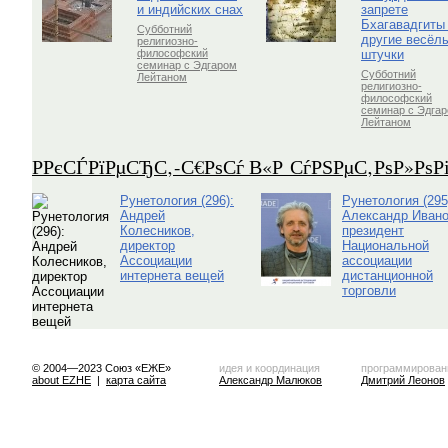
и индийских снах
запрете
Бхагавадгиты
Субботний
другие весёл
религиозно-
штучки
философский
семинар с Эдгаром
Субботний
Лейтаном
религиозно-
философский
семинар с Эдга
Лейтаном
Р­РєСЃРїРµСЂС‚-С€РѕСѓ В«Р СѓРЅРµС‚РѕР»Рѕ
Рунетология (296):
Рунетология (295
Андрей
Александр Ивано
Колесников,
президент
директор
Национальной
Ассоциации
ассоциации
интернета вещей
дистанционной
торговли
© 2004—2023 Союз «ЕЖЕ»
идея и координация
программирован
about EZHE
|
карта сайта
Александр Малюков
Дмитрий Леонов