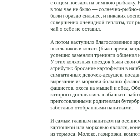
с отцом поездок на зимнюю рыбалку. 
в том чае не было — солнечно-рыбно-
были гораздо сильнее, и никаких восп
совершенно очевидной теплоты, тот 
чай о себе не оставил.
А потом наступило благословенное вр
школьников в колхоз (было время, когд
успешно заменяли тренинги общения и
У этих колхозных поездок были свои 
атрибуты: бросание картофелин в наи
симпатичных девочек-девушек, поедан
вырезание из моркови больших фаллос
фашистов, охота на мышей и обед. Обе
которого доставались шабашки с забо
приготовленными родителями бутербро
заботливо отобранными напитками.
И самым главным напитком на осеннем
картошкой или морковью являлся, коне
из термоса. Молоко, газировки, компо