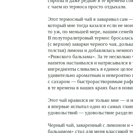
сиропы и даже редкие в те времена со
с чаем из термоса просто отдыхали.
Этот термосный чай я заваривал сам —
который мне тогда казался если не мо
то уж, по меньшей мере, нашим семей
В полуторалитровый термос бросалась
(с верхом) заварки черного чая, дольк
толстая) лимона и добавлялась немног
«Рижского бальзама». За те несколько 
напиток настаивался и натрясывался в 
ингредиенты сливались в единое целое
удивительно ароматным и невероятно
с сахаром — быстрорастворимым раф
в те времена в наших краях был в нови
Этот чай нравился не только мне — и 
я впервые испытал одно из самых гла
удовольствий — удовольствие раздел
Черный чай, заваренный с лимоном и
бальзамом» стал для меня классикой 