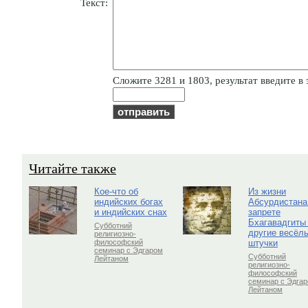
Текст:
Cлoжитe 3281 и 1803, результат введите в 
Читайте также
Кое-что об
Из жизни
индийских богах
Абсурдистана
и индийских снах
запрете
Бхагавадгиты
Субботний
другие весёл
религиозно-
штучки
философский
семинар с Эдгаром
Субботний
Лейтаном
религиозно-
философский
семинар с Эдга
Лейтаном