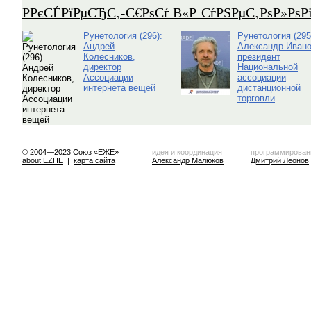
Р­РєСЃРїРµСЂС‚-С€РѕСѓ В«Р СѓРЅРµС‚РѕР»Рѕ
Рунетология (296):
Рунетология (295
Андрей
Александр Ивано
Колесников,
президент
директор
Национальной
Ассоциации
ассоциации
интернета вещей
дистанционной
торговли
© 2004—2023 Союз «ЕЖЕ»
идея и координация
программирован
about EZHE
|
карта сайта
Александр Малюков
Дмитрий Леонов