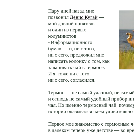
Пару дней назад мне
позвонил
Денис Кугай
—
мой давний приятель
и один из первых
колумнистов
«Информационного
бума» — и, ни с того,
ни с сего, предложил мне
написать колонку о том, как
заваривать чай в термосе.
И я, тоже ни с того,
ни с сего, согласился.
Термос — не самый удачный, не самы
и отнюдь не самый удобный прибор дн
чая. Но именно термосный чай, почему
истории оказывался чаем удивительно
Первое мое знакомство с термосным ч
в далеком теперь уже детстве — во в