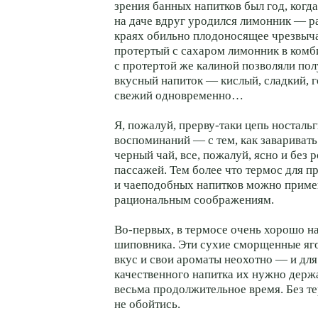
зрения банных напитков был год, когд
на даче вдруг уродился лимонник — р
краях обильно плодоносящее чрезвычай
протертый с сахаром лимонник в ком
с протертой же калиной позволяли по
вкусный напиток — кислый, сладкий, г
свежий одновременно…
Я, пожалуй, прерву-таки цепь носталь
воспоминаний — с тем, как завариват
черный чай, все, пожалуй, ясно и без
пассажей. Тем более что термос для п
и чаеподобных напитков можно примен
рациональным соображениям.
Во-первых, в термосе очень хорошо н
шиповника. Эти сухие сморщенные яг
вкус и свои ароматы неохотно — и дл
качественного напитка их нужно держа
весьма продолжительное время. Без те
не обойтись.