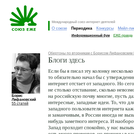
Международный союз интернет-деятелей
О союзе
Периодика
Конкурсы
Мейл-ли
Информационный бум
ЕЖЕ-правда
Обертоны по вторникам с Борисом Лифановским
Блоги здесь
Если бы я писал эту колонку несколько 
то обязательно начал бы с утверждени
интернет отстает от западного. Но се
не столько отставание, сколько невоз
на российскую почву многие, пусть д
Борис
Лифановский
интересные, западные идеи. То, что дл
55 статей
западного пользователя интернета ка
и заманчивым, в России иногда не выз
нибудь заметного интереса. И наоборот
Запад проходит спокойно, у нас вызы
есть много примеров, но причины в к