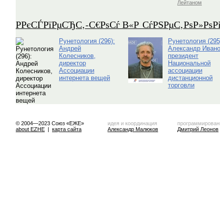
Лейтаном
Р­РєСЃРїРµСЂС‚-С€РѕСѓ В«Р СѓРЅРµС‚РѕР»Рѕ
Рунетология (296):
Рунетология (295
Андрей
Александр Ивано
Колесников,
президент
директор
Национальной
Ассоциации
ассоциации
интернета вещей
дистанционной
торговли
© 2004—2023 Союз «ЕЖЕ»
идея и координация
программирован
about EZHE
|
карта сайта
Александр Малюков
Дмитрий Леонов