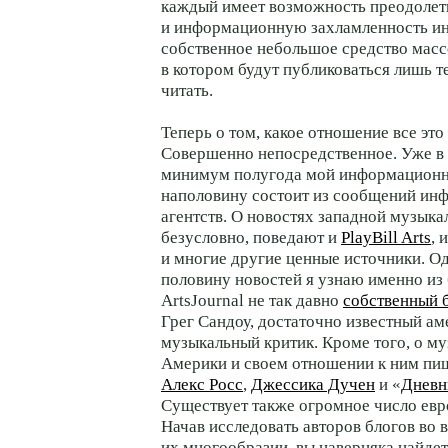
каждый имеет возможность преодолет
и информационную захламленность инт
собственное небольшое средство мас
в котором будут публиковаться лишь те
читать.
Теперь о том, какое отношение все это
Совершенно непосредственное. Уже в 
минимум полугода мой информационн
наполовину состоит из сообщений и
агентств. О новостях западной музыка
безусловно, поведают и
PlayBill Arts
, 
и многие другие ценные источники. О
половину новостей я узнаю именно из 
ArtsJournal не так давно
собственный 
Грег Сандоу, достаточно известный а
музыкальный критик. Кроме того, о м
Америки и своем отношении к ним пиш
Алекс Росс
,
Джессика Дучен
и «
Дневн
Существует также огромное число евр
Начав исследовать авторов блогов во 
их многообразии, вы наверняка найдете