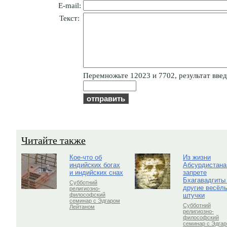
E-mail:
Текст:
Пepeмнoжьтe 12023 и 7702, результат введи
Читайте также
Кое-что об
Из жизни
индийских богах
Абсурдистана
и индийских снах
запрете
Бхагавадгиты
Субботний
другие весёл
религиозно-
штучки
философский
семинар с Эдгаром
Субботний
Лейтаном
религиозно-
философский
семинар с Эдга