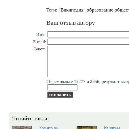
Теги:
"Википедия"
образование
общес
Ваш отзыв автору
Имя:
E-mail:
Текст:
Пepeмнoжьтe 12277 и 2856, результат введи
Читайте также
Кое-что об
Из жизни