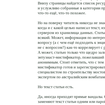
Внизу страницы найдется список ресу
и услужливо собранные в категории п
что-то
ещё,
что-то
похожее.
Но на поверку читатель никогда не знае
когда и с какой целью написал текст, 
сервером из хранилища данных. Стать
всякий. Может, информация по интер
вопросу (а с чем ещё подходить к энц
не с вопросом?)
как-то
коррелирует с 
А может, статью только что щедро зал
энтузиаст-мистификатор
, пожелавший 
анонимным. Стоит отметить, что с тем
мистификатор готов и зарегистрироват
специалистом по строительству мостов
экспертом по австралийским вомбатам.
Но текст статьи есть.
Да, иногда приходят прямые вандалы.
заменяют текст статьи одним или паро