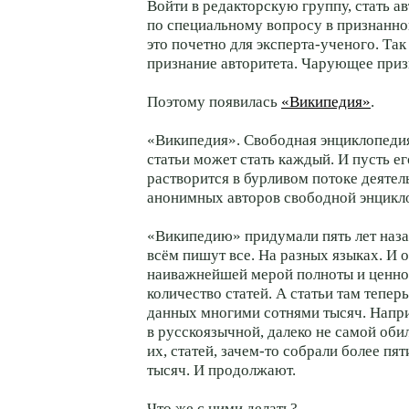
Войти в редакторскую группу, стать а
по специальному вопросу в признанн
это почетно для
эксперта-ученого
. Та
признание авторитета. Чарующее приз
Поэтому появилась
«Википедия»
.
«Википедия». Свободная энциклопедия
статьи может стать каждый. И пусть ег
растворится в бурливом потоке деяте
анонимных авторов свободной энцикло
«Википедию» придумали пять лет назад
всём пишут все. На разных языках. И
о
наиважнейшей мерой полноты и ценно
количество статей. А статьи там тепер
данных многими сотнями тысяч. Напр
в русскоязычной, далеко не самой оби
их, статей,
зачем-то
собрали более пят
тысяч. И продолжают.
Что же с ними делать?