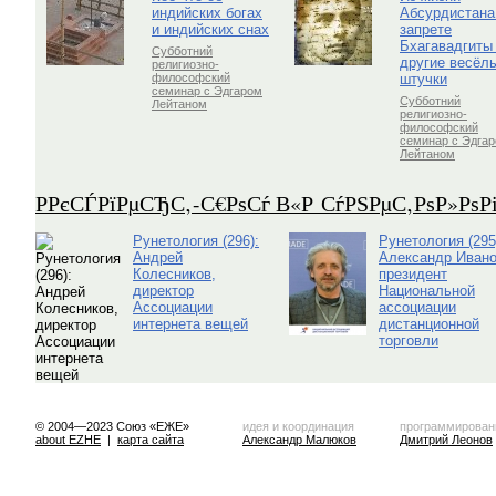
индийских богах
Абсурдистана
и индийских снах
запрете
Бхагавадгиты
Субботний
другие весёл
религиозно-
штучки
философский
семинар с Эдгаром
Субботний
Лейтаном
религиозно-
философский
семинар с Эдга
Лейтаном
Р­РєСЃРїРµСЂС‚-С€РѕСѓ В«Р СѓРЅРµС‚РѕР»Рѕ
Рунетология (296):
Рунетология (295
Андрей
Александр Ивано
Колесников,
президент
директор
Национальной
Ассоциации
ассоциации
интернета вещей
дистанционной
торговли
© 2004—2023 Союз «ЕЖЕ»
идея и координация
программирован
about EZHE
|
карта сайта
Александр Малюков
Дмитрий Леонов