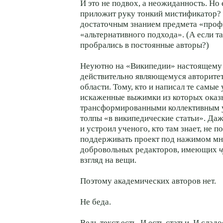
И это не подвох, а неожиданность. Но 
приложит руку тонкий мистификатор?
достаточным знанием предмета «проф
«альтернативного подхода». (А если т
пробрались в постоянные авторы?)
Неуютно на «Википедии» настоящему 
действительно являющемуся авторите
области. Тому, кто и написал те самые
искаженные выжимки из которых оказ
трансформированными коллективным 
толпы «в википедические статьи». Да
и устроил ученого, кто там знает, не п
поддерживать проект под нажимом мн
добровольных редакторов, имеющих
взгляд на вещи.
Поэтому академических авторов нет.
Не беда.
Ведь текст есть. И есть статьи. И сла