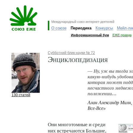
Международный союз интернет-деятелей
О союзе
Периодика
Конкурсы
Мейл-ли
Информационный бум
ЕЖЕ-правда
Субботний блик науки № 72
Энциклопедизация
— Ну, уж вы тогда 
какую-нибудь удобов
которая может под
несчастного медвежо
положении…
130 статей
Алан Александр Милн,
Все-Все»
Они многотомные и среди
них встречаются Большие,