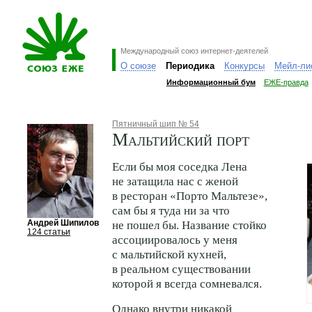
Международный союз интернет-деятелей
О союзе
Периодика
Конкурсы
Мейл-ли
Информационный бум
ЕЖЕ-правда
Пятничный шип № 54
Мальтийский порт
Если бы моя соседка Лена
не затащила нас с женой
в ресторан «Порто Мальтезе»,
сам бы я туда ни за что
Андрей Шипилов
не пошел бы. Название стойко
124 статьи
ассоциировалось у меня
с мальтийской кухней,
в реальном существовании
которой я всегда сомневался.
Однако внутри никакой