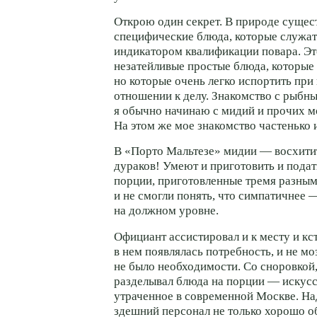
Открою один секрет. В природе сущес
специфические блюда, которые служа
индикатором квалификации повара. Это
незатейливые простые блюда, которые 
но которые очень легко испортить пр
отношении к делу. Знакомство с рыбн
я обычно начинаю с мидий и прочих м
На этом же мое знакомство частенько 
В «Порто Мальтезе» мидии — восхити
дураков! Умеют и приготовить и подат
порции, приготовленные тремя разным
и не смогли понять, что симпатичнее 
на должном уровне.
Официант ассистировал и к месту и кст
в нем появлялась потребность, и не моз
не было необходимости. Со сноровкой,
разделывал блюда на порции — искусс
утраченное в современной Москве. Над
здешний персонал не только хорошо о