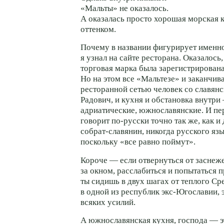
«Мальты» не оказалось.
А оказалась просто хорошая морская 
оттенком.
Почему в названии фигурирует именно
я узнал на сайте ресторана. Оказалось
торговая марка была зарегистрирована
Но на этом все «Мальтезе» и заканчива
ресторанной сетью человек со славя
Радович, и кухня и обстановка внутри
адриатические, южнославянские. И пе
говорит по-русски точно так же, как и
собрат-славянин, никогда русского яз
поскольку «все равно поймут».
Короче — если отвернуться от заснеж
за окном, расслабиться и попытаться п
ты сидишь в двух шагах от теплого С
в одной из республик экс-Югославии, 
всяких усилий.
А южнославянская кухня, господа — эт