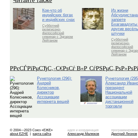
Кое-что об
Из жизни
индийских богах
Абсурдистана
и индийских снах
запрете
Бхагавадгиты
Субботний
другие весёл
религиозно-
штучки
философский
семинар с Эдгаром
Субботний
Лейтаном
религиозно-
философский
семинар с Эдга
Лейтаном
Р­РєСЃРїРµСЂС‚-С€РѕСѓ В«Р СѓРЅРµС‚РѕР»Рѕ
Рунетология (296):
Рунетология (295
Андрей
Александр Ивано
Колесников,
президент
директор
Национальной
Ассоциации
ассоциации
интернета вещей
дистанционной
торговли
© 2004—2023 Союз «ЕЖЕ»
идея и координация
программирован
about EZHE
|
карта сайта
Александр Малюков
Дмитрий Леонов