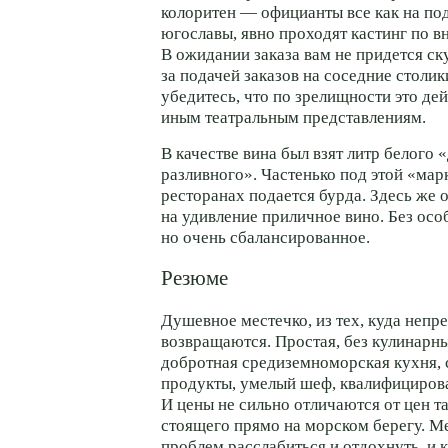
колоритен — официанты все как на по
югославы, явно проходят кастинг по 
В ожидании заказа вам не придется ск
за подачей заказов на соседние столик
убедитесь, что по зрелищности это дей
иным театральным представлениям.
В качестве вина был взят литр белого
разливного». Частенько под этой «мар
ресторанах подается бурда. Здесь же 
на удивление приличное вино. Без осо
но очень сбалансированное.
Резюме
Душевное местечко, из тех, куда непр
возвращаются. Простая, без кулинарны
добротная средиземноморская кухня,
продукты, умелый шеф, квалифициров
И цены не сильно отличаются от цен т
стоящего прямо на морском берегу. Ме
проблем расслабиться и отдохнуть, и 