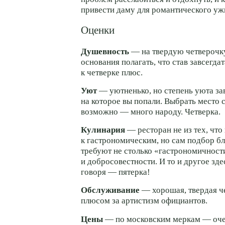
привести даму для романтического уж
Оценки
Душевность
— на твердую четверочку
основания полагать, что став завсегда
к четверке плюс.
Уют
— уютненько, но степень уюта зав
на которое вы попали. Выбрать место 
возможно — много народу. Четверка.
Кулинария
— ресторан не из тех, что
к гастрономическим, но сам подбор бл
требуют не столько «гастрономичности
и добросовестности. И то и другое зде
говоря — пятерка!
Обслуживание
— хорошая, твердая ч
плюсом за артистизм официантов.
Цены
— по московским меркам — оче