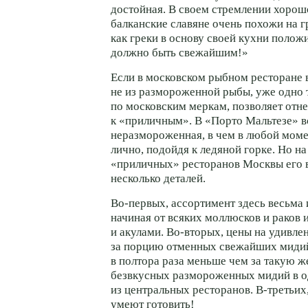
достойная. В своем стремлении хорош
балканские славяне очень похожи на гр
как греки в основу своей кухни полож
должно быть свежайшим!»
Если в московском рыбном ресторане 
не из размороженной рыбы, уже одно т
по московским меркам, позволяет отне
к «приличным». В «Порто Мальтезе» в
неразмороженная, в чем в любой мом
лично, подойдя к ледяной горке. Но н
«приличных» ресторанов Москвы его 
несколько деталей.
Во-первых, ассортимент здесь весьма 
начиная от всяких моллюсков и раков 
и акулами. Во-вторых, цены на удивл
за порцию отменных свежайших мидий 
в полтора раза меньше чем за такую 
безвкусных размороженных мидий в 
из центральных ресторанов. В-третьих
умеют готовить!