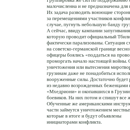
Группировка же сил по поддержанию
малочисленна и не предназначена для 
Их задача разводить воюющие стороны
за перемещениями участников конфлик
случае, пугнуть небольшую банду гру
А сейчас, ввиду кампании запугивания
которую проводит официальный Тбили
фактически парализованы. Ситуация 
на
советско-германской
границе весн
офицеры боялись «поддаться на пров
проморгать начало настоящей войны. 
уничтожения или вытеснения миротво
грузинам даже не понадобиться испол
вооруженные силы. Достаточно будет
из недавно возрожденных беженцами 
«Мхедриони» и окопавшихся в Грузии
боевиков. На них потом и спишут все 
Обученные же американскими инструк
части займутся уничтожением местны
которые в итоге и будут объявлены
инициаторами конфликта.