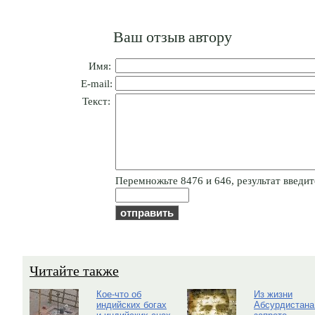
Ваш отзыв автору
Имя:
E-mail:
Текст:
Пepeмнoжьтe 8476 и 646, результат введите
Читайте также
Кое-что об
Из жизни
индийских богах
Абсурдистана