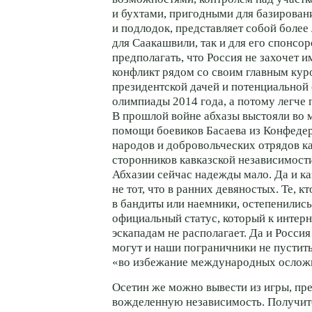
и бухтами, пригодными для базирован
и подлодок, представляет собой более
для Саакашвили, так и для его спонсо
предполагать, что Россия не захочет 
конфликт рядом со своим главным кур
президентской дачей и потенциальной
олимпиады 2014 года, а потому легче 
В прошлой войне абхазы выстояли во 
помощи боевиков Басаева из Конфеде
народов и добровольческих отрядов к
сторонников кавказской независимост
Абхазии сейчас надежды мало. Да и к
не тот, что в ранних девяностых. Те, к
в бандиты или наемники, остепенились
официальный статус, который к интер
эскападам не располагает. Да и Россия
могут и наши пограничники не пустить,
«во избежание международных ослож
Осетин же можно вывести из игры, пре
вожделенную независимость. Получитс