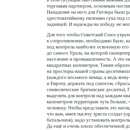
торговым партнером, основным поста
Нападение на него для Гитлера было 
хрестоматийному пилению сука под с
задницей. И надежды на победу не мог
Для того чтобы Советский Союз утрат
к сопротивлению, необходимо было, к
под контроль наиболее освоенную его 
до самого Урала, на которой сконцен
население и промышленность. А это о
квадратных километров. Таким образо
на просторы нашей страны десятими
(каждого восьмого немца, а ведь
кому
и Европу держать под сапогом, сбрасы
символические британские десанты), 
выделить для контроля над каждым кв
километром территории чуть больше, 
человеку. Чтобы представить это нагля
что вам, имея тысячу триста солдат (
батальонов), надо установить контрол
Да ещё и очень плохо обеспеченной д