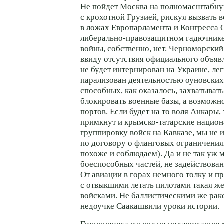
Не пойдет Москва на полномасштабн
с крохотной Грузией, рискуя вызвать
в ложах Европарламента и Конгресса
либерально-правозащитном
гадючнике.
войны, собственно, нет. Черноморский
ввиду отсутствия официального объяв
не будет интернирован на Украине, ле
парализован деятельностью оуновски
способных, как оказалось, захватыват
блокировать военные базы, а возможн
портов. Если будет на то воля Анкары,
примкнут и
крымско-татарские
национ
группировку войск на Кавказе, мы не 
по договору о фланговых ограничения
похоже и соблюдаем). Да и не так уж 
боеспособных частей, не задействован
От авиации в горах немного толку и п
с отвыкшими летать пилотами такая же
войсками. Не баллистическими же рак
недоучке Саакашвили уроки истории.