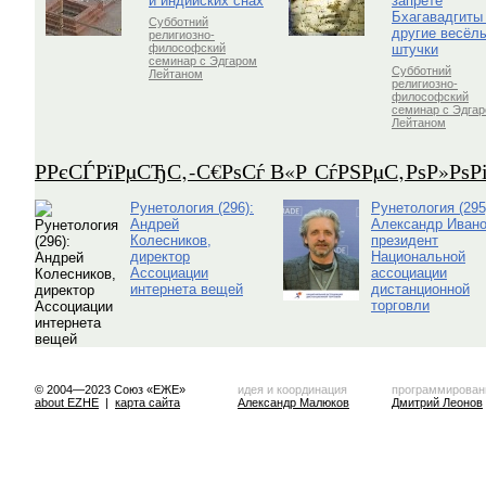
и индийских снах
запрете
Бхагавадгиты
Субботний
другие весёл
религиозно-
штучки
философский
семинар с Эдгаром
Субботний
Лейтаном
религиозно-
философский
семинар с Эдга
Лейтаном
Р­РєСЃРїРµСЂС‚-С€РѕСѓ В«Р СѓРЅРµС‚РѕР»Рѕ
Рунетология (296):
Рунетология (295
Андрей
Александр Ивано
Колесников,
президент
директор
Национальной
Ассоциации
ассоциации
интернета вещей
дистанционной
торговли
© 2004—2023 Союз «ЕЖЕ»
идея и координация
программирован
about EZHE
|
карта сайта
Александр Малюков
Дмитрий Леонов