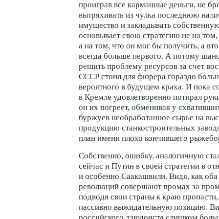
проиграв все карманные деньги, не бро
вытряхивать из чулка последнюю нали
имущество и закладывать собственную
основывает свою стратегию не на том, 
а на том, что он мог бы получить, а вто
всегда больше первого. А потому шанс
решить проблему ресурсов за счет во
СССР стоил для фюрера гораздо больш
вероятного в будущем краха. И пока с
в Кремле удовлетворенно потирал руки
он их погреет, обменивая у схвативши
буржуев необработанное сырье на вы
продукцию станкостроительных заводо
план имени плохо кончившего рыжебо
Собственно, ошибку, аналогичную ста
сейчас и Путин в своей стратегии в 
и особенно Саакашвили. Видя, как оба
революций совершают промах за пром
подводя свои страны к краю пропасти,
пассивно выжидательную позицию. Ви
российского дзюдоиста слишком больш