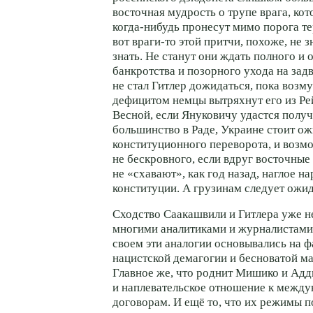
восточная мудрость о трупе врага, ко
когда-нибудь
пронесут мимо порога те
вот
враги-то
этой притчи, похоже, не з
знать. Не станут они ждать полного и 
банкротства и позорного ухода на зад
не стал Гитлер дожидаться, пока воз
дефицитом немцы вытряхнут его из Ре
Весной, если Януковичу удастся полу
большинство в Раде, Украине стоит о
конституционного переворота, и возм
не бескровного, если вдруг восточны
не «схавают», как год назад, наглое
конституции. А грузинам следует ожид
Сходство Саакашвили и Гитлера уже н
многими аналитиками и журналистами,
своем эти аналогии основывались на ф
нацистской демагогии и бесноватой м
Главное же, что роднит Мишико и Адди
и наплевательское отношение к межд
договорам. И ещё то, что их режимы 