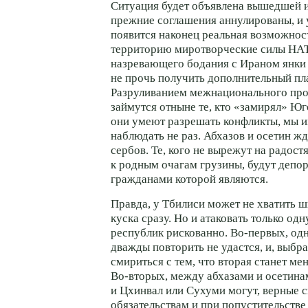
Ситуация будет объявлена вышедшей
прежние соглашения аннулированы, и
появится наконец реальная возможнос
территорию миротворческие силы НАТ
назревающего бодания с Ираном янки 
не прочь получить дополнительный пл
Разруливанием межнационального про
займутся отныне те, кто «замирял» Юг
они умеют разрешать конфликты, мы 
наблюдать не раз. Абхазов и осетин ж
сербов. Те, кого не вырежут на радос
к родным очагам грузины, будут депор
гражданами которой являются.
Правда, у Тбилиси может не хватить ш
куска сразу. Но и атаковать только од
республик рискованно.
Во-первых
, од
дважды повторить не удастся, и, выбра
смириться с тем, что вторая станет ме
Во-вторых
, между абхазами и осетин
и Цхинвал или Сухуми могут, верные 
обязательствам и при попустительстве