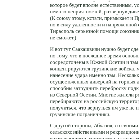
которое будет вполне естественным, у
немало неприятностей, развернув див
(К союзу этому, кстати, примыкает и 
но в силу удаленности и напряженной 
Тирасполь серьезной помощи союзник
не сможет.)
И вот тут Саакашвили нужно будет сде
по тому, что в последнее время основ
сосредоточены в Южной Осетии и там
концентрируются грузинские войска,
нанесение удара именно там. Нескольк
осуществленных диверсий на горных д
способны затруднить переброску подк
из Северной Осетии. Многие жители р
перебираются на российскую территор
получиться, что вернуться им уже не 
грузинские пограничники.
С другой стороны, Абхазия, со своими
сельскохозяйственными и рекреацион
возможностями, контролем над участ