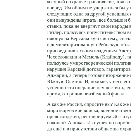
который сохраняет равновесие, только
вперед. Им обоим не удержаться бы у 
следующих одна за другой успешных 
они вынуждены играть, все больше и
ставки, пока не ввергнут свои народы 
Гитлер, пользуясь попустительством в
плюнул на Версальскую систему, снача
в демилитаризованную Рейнскую област
присоединив к своим владениям Австр
Чехословакии и Мемель (Клайпеду), т
пользуясь умиротворенческой политик
нарушил Карский договор, гарантиро
Аджарии, а теперь готовит вторжение 
Южную Осетию. И, похоже, у него ест
успешно эти операции осуществить, е
время, отсрочив неизбежный финал.
А как же Россия, спросите вы? Как же
миротворческие войска, военное и эк
превосходство, реставрируемый стату
наконец? А никак. Из пушек по воробь
да ещё и в присутствии общества охр