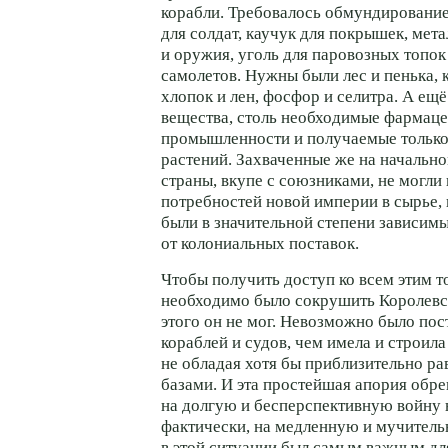
корабли. Требовалось обмундирование
для солдат, каучук для покрышек, мета
и оружия, уголь для паровозных топок
самолетов. Нужны были лес и пенька, 
хлопок и лен, фосфор и селитра. А ещ
вещества, столь необходимые фармац
промышленности и получаемые только 
растений. Захваченные же на начально
страны, вкупе с союзниками, не могли
потребностей новой империи в сырье, 
были в значительной степени зависим
от колониальных поставок.
Чтобы получить доступ ко всем этим т
необходимо было сокрушить Королевс
этого он не мог. Невозможно было по
кораблей и судов, чем имела и строила
не обладая хотя бы приблизительно р
базами. И эта простейшая апория обр
на долгую и бесперспективную войну 
фактически, на медленную и мучител
в этой ситуации был самым важным дл