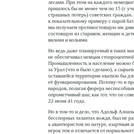
лесами. При этом на каждого немецког
пришлось бы не менее чем по 15 (с у
страшных потерь) советских граждан
к показательному примеру с парой бат
мы получаем противостоящую им диви
состоящую из стариков, женщин и де
вилами и кольями.
Но ведь даже планируемый в таких ма
не обеспечивал немцам стопроцентной
Промышленность и население можно б
за Урал (что и было сделано), а сырье
оставшейся территории хватило бы дл
её функционирования.
Потому-то
и пр
народов, полагая фюрера неспособным
опрометчивый шаг, как тот, что он со
22 июня 41 года.
Но в
том-то
и дело, что Адольф Алоизы
бесспорных талантах вождя, был не р
а авантюристом по натуре, азартным и
игрок тем и отличается от нормального