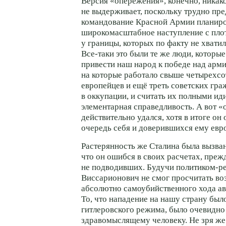
Версия «опережения», конечно, никак
не выдерживает, поскольку трудно пре
командование Красной Армии планир
широкомасштабное наступление с пло
у границы, которых по факту не хвати
Все-таки
это были те же люди, которые
привести наш народ к победе над арми
на которые работало свыше четырехсо
европейцев и ещё треть советских гра
в оккупации, и считать их полными ид
элементарная справедливость. А вот 
действительно удался, хотя в итоге он
очередь себя и доверившихся ему евр
Растерянность же Сталина была вызван
что он ошибся в своих расчетах, преж
не подводивших. Будучи
политиком-р
Виссарионович не смог просчитать в
абсолютно самоубийственного хода ав
То, что нападение на нашу страну был
гитлеровского режима, было очевидн
здравомыслящему человеку. Не зря же