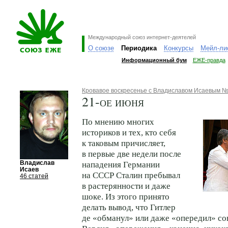
Международный союз интернет-деятелей
О союзе
Периодика
Конкурсы
Мейл-ли
Информационный бум
ЕЖЕ-правда
Кровавое воскресенье с Владиславом Исаевым №
21-ое июня
По мнению многих
историков и тех, кто себя
к таковым причисляет,
в первые две недели после
Владислав
нападения Германии
Исаев
на СССР Сталин пребывал
46 статей
в растерянности и даже
шоке. Из этого принято
делать вывод, что Гитлер
де «обманул» или даже «опередил» со