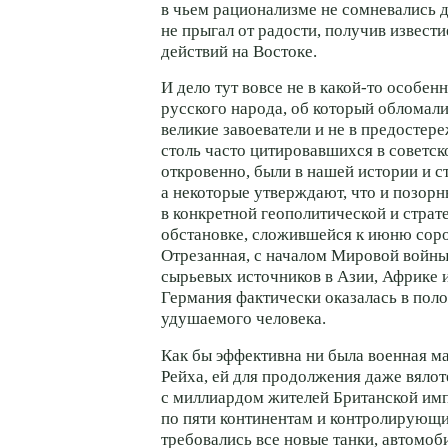
в чьем рационализме не сомневались д
не прыгал от радости, получив извести
действий на Востоке.
И дело тут вовсе не в
какой-то
особенн
русского народа, об который обломал
великие завоеватели и не в предостер
столь часто цитировавшихся в советск
откровенно, были в нашей истории и 
а некоторые утверждают, что и позорн
в конкретной геополитической и страт
обстановке, сложившейся к июню соро
Отрезанная, с началом Мировой войны
сырьевых источников в Азии, Африке 
Германия фактически оказалась в пол
удушаемого человека.
Как бы эффективна ни была военная м
Рейха, ей для продолжения даже вяло
с миллиардом жителей Британской им
по пяти континентам и контролирующи
требовались все новые танки, автомоб