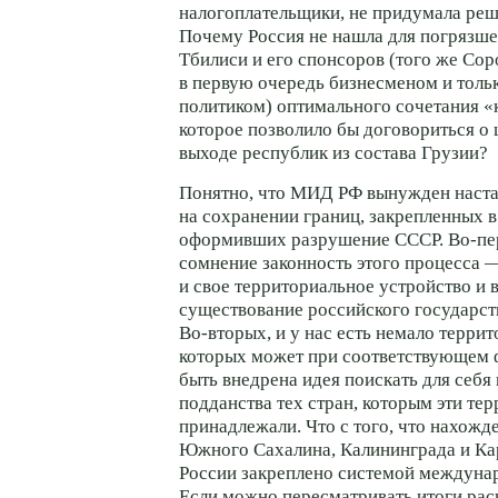
налогоплательщики, не придумала реш
Почему Россия не нашла для погрязше
Тбилиси и его спонсоров (того же Со
в первую очередь бизнесменом и толь
политиком) оптимального сочетания «
которое позволило бы договориться о
выходе республик из состава Грузии?
Понятно, что МИД РФ вынужден наста
на сохранении границ, закрепленных 
оформивших разрушение СССР.
Во-пе
сомнение законность этого процесса —
и свое территориальное устройство и
существование российского государств
Во-вторых
, и у нас есть немало терри
которых может при соответствующем
быть внедрена идея поискать для себя 
подданства тех стран, которым эти те
принадлежали. Что с того, что нахожд
Южного Сахалина, Калининграда и Кар
России закреплено системой междуна
Если можно пересматривать итоги рас