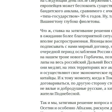
на следующий день после свержения С
европейцев может беспокоить сущест
бандитского анклава, сравнимого с и
«типа-государством»
90-х
годов. Ну, т
Вашингтону глубоко фиолетовы.
Что ж, ставка на затягивание решения
в ожидании более благоприятной ситуа
вполне распространенная. Японцы вон
подписывать с нами мирный договор, н
очередной период ослабления России 
на нашем троне нового Горбачева, по
лапы на весь российский Дальний Вост
они медлят, на этих территориях все а
и осуществляют свое экономическое 
китайцы. И к тому моменту, когда в То
договариваться, по другую сторону ст
не вялые и добродушные русские, а х
жители Поднебесной.
Так и мы, затягивая решение вопроса
Осетии и особенно Абхазии, рискуем д