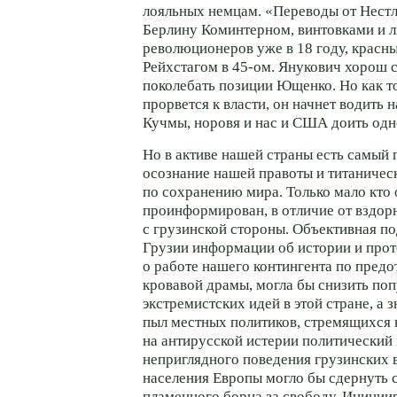
лояльных немцам. «Переводы от Нестл
Берлину Коминтерном, винтовками и л
революционеров уже в 18 году, красн
Рейхстагом в
45-ом
. Янукович хорош с
поколебать позиции Ющенко. Но как т
прорвется к власти, он начнет водить н
Кучмы, норовя и нас и США доить од
Но в активе нашей страны есть самый
осознание нашей правоты и титаничес
по сохранению мира. Только мало кто 
проинформирован, в отличие от вздо
с грузинской стороны. Объективная п
Грузии информации об истории и прот
о работе нашего контингента по пред
кровавой драмы, могла бы снизить по
экстремистских идей в этой стране, а з
пыл местных политиков, стремящихся
на антирусской истерии политический
неприглядного поведения грузинских 
населения Европы могло бы сдернуть 
пламенного борца за свободу. Иници