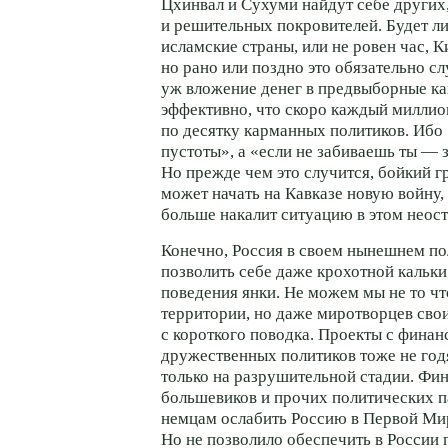
Цхинвал и Сухуми найдут себе других
и решительных покровителей. Будет ли
исламские страны, или не ровен час, К
но рано или поздно это обязательно сл
уж вложение денег в предвыборные ка
эффективно, что скоро каждый миллио
по десятку карманных политиков. Ибо
пустоты», а «если не забиваешь ты — 
Но прежде чем это случится, бойкий г
может начать на Кавказе новую войну,
больше накалит ситуацию в этом неос
Конечно, Россия в своем нынешнем п
позволить себе даже крохотной кальки
поведения янки. Не можем мы не то чт
территории, но даже миротворцев сво
с короткого поводка. Проекты с фина
дружественных политиков тоже не год
только на разрушительной стадии. Фи
большевиков и прочих политических п
немцам ослабить Россию в Первой Ми
Но не позволило обеспечить в России п