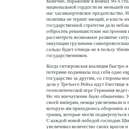
Конечно, поражение в войнах
90-х
ста
национальной гордости не меньшей п
нас хасавьюртовское предательство. Н
политика не терпит эмоций, и класть и
государственной стратегии дело небла
отбросить реваншистские настроения 
рассмотреть возможное развитие ситу
оккупации грузинами самопровозглаш
сальдо будет отнюдь не в пользу тбил
государственников.
Когда гитлеровская коалиция быстро 
потерями подминала под себя одно ев
государство за другим, со стороны мог
дела у Третьего Рейха идут блестяще 
геополитической игре Германия ведет
Но это впечатление было обманчиво. 
своей империи, немцы увеличивали и 
которую им приходилось оборонять и
границ, которые могли подвергнуться
С каждой новой победой господин Ши
увеличивал количество своих врагов и