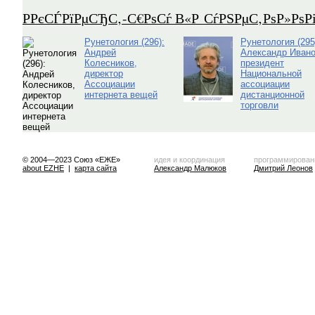
Р­РєСЃРїРµСЂС‚-С€РѕСѓ В«Р СѓРЅРµС‚РѕР»Рѕ
Рунетология (296):
Рунетология (295
Андрей
Александр Ивано
Колесников,
президент
директор
Национальной
Ассоциации
ассоциации
интернета вещей
дистанционной
торговли
© 2004—2023 Союз «ЕЖЕ»
идея и координация
программирован
about EZHE
|
карта сайта
Александр Малюков
Дмитрий Леонов