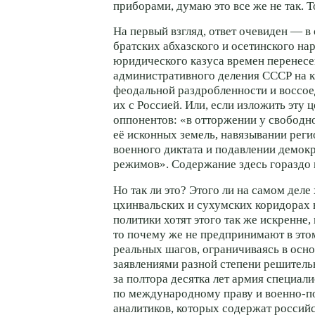
приборами, думаю это все же не так. Т
На первый взгляд, ответ очевиден — 
братских абхазского и осетинского на
юридического казуса времен перенес
административного деления СССР на к
феодальной раздробленности и воссо
их с Россией. Или, если изложить эту 
оппонентов: «в отторжении у свободн
её исконных земель, навязывании рег
военного диктата и подавлении демок
режимов». Содержание здесь гораздо
Но так ли это? Этого ли на самом деле 
цхинвальских и сухумских коридорах 
политики хотят этого так же искренне,
то почему же не предпринимают в это
реальных шагов, ограничиваясь в ос
заявлениями разной степени решител
за полтора десятка лет армия специали
по международному праву и
военно-п
аналитиков, которых содержат россий