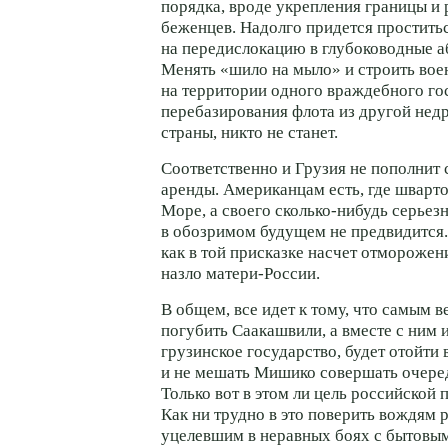
порядка, вроде укрепления границы и
беженцев. Надолго придется простить
на передислокацию в глубоководные а
Менять «шило на мыло» и строить вое
на территории одного враждебного го
перебазирования флота из другой нед
страны, никто не станет.
Соответственно и Грузия не пополнит 
аренды. Американцам есть, где шварт
Море, а своего
сколько-нибудь
серьезн
в обозримом будущем не предвидится.
как в той присказке насчет отмороже
назло
матери-России
.
В общем, все идет к тому, что самым 
погубить Саакашвили, а вместе с ним 
грузинское государство, будет отойти 
и не мешать Мишико совершать очере
Только вот в этом ли цель российской 
Как ни трудно в это поверить вождям 
уцелевшим в неравных боях с бытовы