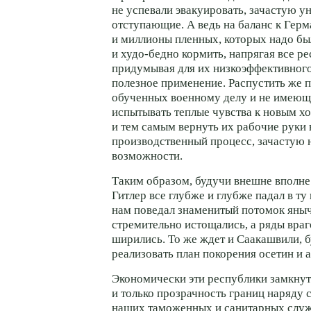
не успевали эвакуировать, зачастую 
отступающие. А ведь на баланс к Гер
и миллионы пленных, которых надо бы
и
худо-бедно
кормить, напрягая все р
придумывая для их низкоэффективного
полезное применение. Распустить же 
обученных военному делу и не имеющ
испытывать теплые чувства к новым х
и тем самым вернуть их рабочие руки
производственный процесс, зачастую 
возможности.
Таким образом, будучи внешне вполн
Гитлер все глубже и глубже падал в ту
нам поведал знаменитый потомок яныч
стремительно истощались, а ряды враг
ширились. То же ждет и Саакашвили, б
реализовать план покорения осетин и а
Экономически эти республики замкнут
и только прозрачность границ наряду 
наших таможенных и санитарных слу