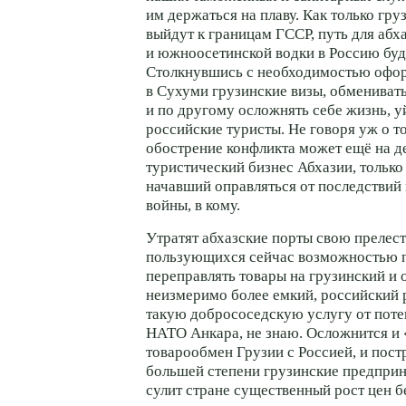
им держаться на плаву. Как только гру
выйдут к границам ГССР, путь для аб
и южноосетинской водки в Россию буд
Столкнувшись с необходимостью офор
в Сухуми грузинские визы, обмениват
и по другому осложнять себе жизнь, у
российские туристы. Не говоря уж о т
обострение конфликта может ещё на де
туристический бизнес Абхазии, только 
начавший оправляться от последствий
войны, в кому.
Утратят абхазские порты свою прелест
пользующихся сейчас возможностью 
переправлять товары на грузинский и 
неизмеримо более емкий, российский 
такую добрососедскую услугу от поте
НАТО Анкара, не знаю. Осложнится и
товарообмен Грузии с Россией, и пост
большей степени грузинские предприн
сулит стране существенный рост цен б