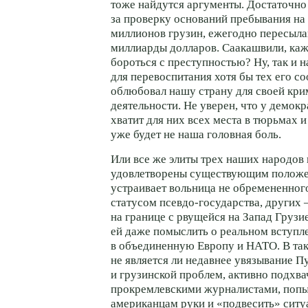
тоже найдутся аргументы. Достаточно 
за проверку оснований пребывания на
миллионов грузин, ежегодно пересыл
миллиарды долларов. Саакашвили, каж
бороться с преступностью? Ну, так и 
для перевоспитания хотя бы тех его со
облюбовал нашу страну для своей кр
деятельности. Не уверен, что у демок
хватит для них всех места в тюрьмах и
уже будет не наша головная боль.
Или все же элиты трех наших народов
удовлетворены существующим положе
устраивает вольница не обремененно
статусом
псевдо-государства
, других
на границе с рвущейся на Запад Грузи
ей даже помыслить о реальном вступл
в объединенную Европу и НАТО. В так
не является ли недавнее увязывание 
и грузинской проблем, активно подхв
прокремлевскими журналистами, попы
американцам руки и «подвесить» ситу