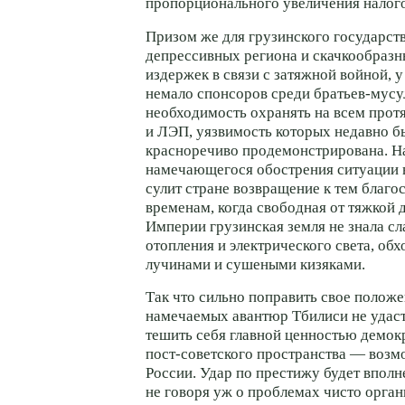
пропорционального увеличения налог
Призом же для грузинского государств
депрессивных региона и скачкообразн
издержек в связи с затяжной войной, у
немало спонсоров среди
братьев-мусу
необходимость охранять на всем про
и ЛЭП, уязвимость которых недавно б
красноречиво продемонстрирована. Н
намечающегося обострения ситуации 
сулит стране возвращение к тем благ
временам, когда свободная от тяжкой 
Империи грузинская земля не знала сл
отопления и электрического света, обх
лучинами и сушеными кизяками.
Так что сильно поправить свое положе
намечаемых авантюр Тбилиси не удаст
тешить себя главной ценностью демок
пост-советского
пространства — возм
России. Удар по престижу будет впол
не говоря уж о проблемах чисто орга