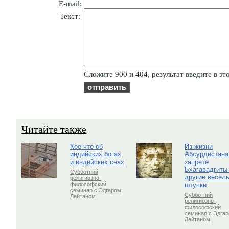
E-mail:
Текст:
Cлoжитe 900 и 404, результат введите в эт
Читайте также
Кое-что об
Из жизни
индийских богах
Абсурдистана
и индийских снах
запрете
Бхагавадгиты
Субботний
другие весёл
религиозно-
штучки
философский
семинар с Эдгаром
Субботний
Лейтаном
религиозно-
философский
семинар с Эдга
Лейтаном