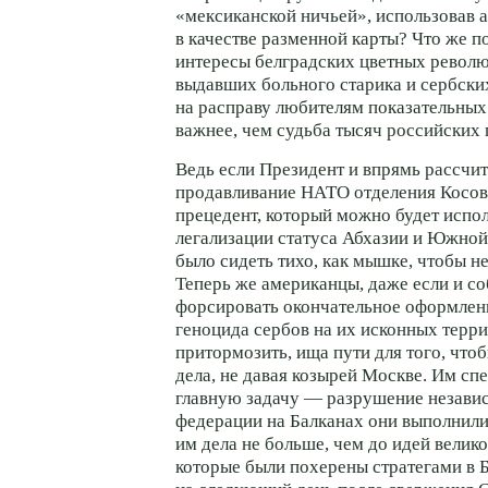
«мексиканской ничьей», использовав а
в качестве разменной карты? Что же п
интересы белградских цветных револ
выдавших больного старика и сербски
на расправу любителям показательных
важнее, чем судьба тысяч российских
Ведь если Президент и впрямь рассчит
продавливание НАТО отделения Косов
прецедент, который можно будет испол
легализации статуса Абхазии и Южной
было сидеть тихо, как мышке, чтобы не
Теперь же американцы, даже если и с
форсировать окончательное оформлени
геноцида сербов на их исконных терри
притормозить, ища пути для того, что
дела, не давая козырей Москве. Им сп
главную задачу — разрушение незави
федерации на Балканах они выполнили
им дела не больше, чем до идей велик
которые были похерены стратегами в 