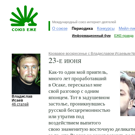
Международный союз интернет-деятелей
О союзе
Периодика
Конкурсы
Мейл-ли
Информационный бум
ЕЖЕ-правда
Кровавое воскресенье с Владиславом Исаевым №
23-е июня
Как-то
один мой приятель,
много лет проработавший
в Осаке, пересказал мне
свой разговор с одним
Владислав
японцем. Тот в задушевном
Исаев
застолье, проникнувшись
46 статей
русской бесцеремонностью
или утратив под
воздействием выпитого
свою знаменитую восточную деликатн