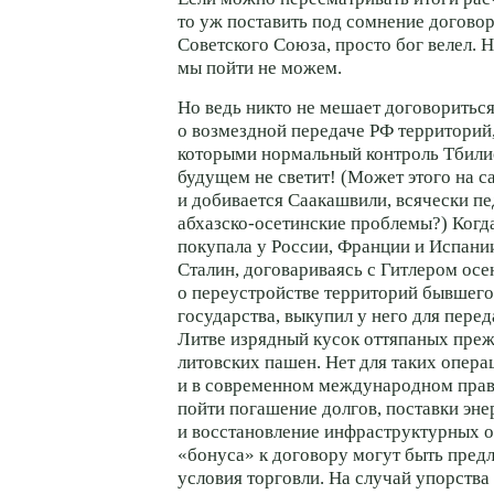
то уж поставить под сомнение догово
Советского Союза, просто бог велел. Н
мы пойти не можем.
Но ведь никто не мешает договориться
о возмездной передаче РФ территорий,
которыми нормальный контроль Тбили
будущем не светит! (Может этого на с
и добивается Саакашвили, всячески п
абхазско-осетинские
проблемы?)
Когд
покупала у России, Франции и Испани
Сталин, договариваясь с Гитлером ос
о переустройстве территорий бывшего
государства, выкупил у него для пере
Литве изрядный кусок оттяпаных пре
литовских пашен. Нет для таких опер
и в современном международном праве
пойти погашение долгов, поставки эн
и восстановление инфраструктурных о
«бонуса» к договору могут быть пред
условия торговли. На случай упорства