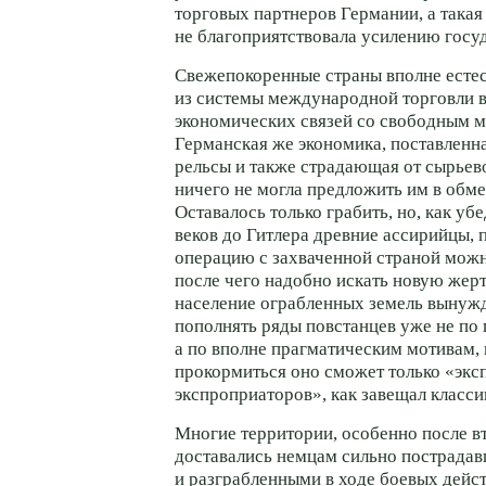
торговых партнеров Германии, а такая
не благоприятствовала усилению госуд
Свежепокоренные страны вполне есте
из системы международной торговли в
экономических связей со свободным 
Германская же экономика, поставленн
рельсы и также страдающая от сырьево
ничего не могла предложить им в обм
Оставалось только грабить, но, как уб
веков до Гитлера древние ассирийцы, 
операцию с захваченной страной можн
после чего надобно искать новую жерт
население ограбленных земель вынуж
пополнять ряды повстанцев уже не по
а по вполне прагматическим мотивам,
прокормиться оно сможет только «эк
экспроприаторов», как завещал класси
Многие территории, особенно после в
доставались немцам сильно пострада
и разграбленными в ходе боевых действ