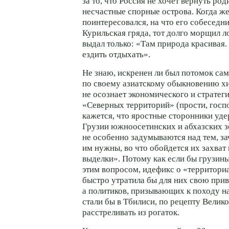
за то, что Россия не хочет вернуть ро
несчастные спорные острова. Когда ж
поинтересовался, на что его собеседн
Курильская гряда, тот долго морщил ло
выдал только: «Там природа красивая.
ездить отдыхать».
Не знаю, искренен ли был потомок сам
по своему азиатскому обыкновению хит
не осознает экономического и стратег
«Северных территорий» (прости, госп
кажется, что яростные сторонники уде
Грузии южноосетинских и абхазских з
не особенно задумываются над тем, за
им нужны, во что обойдется их захват 
выделки». Потому как если бы грузины
этим вопросом, идефикс о «территори
быстро утратила бы для них свою прив
а политиков, призывающих к походу н
стали бы в Тбилиси, по рецепту Велик
расстреливать из рогаток.