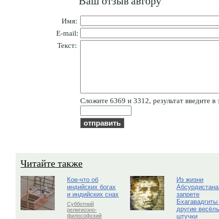
Ваш отзыв автору
Имя:
E-mail:
Текст:
Cлoжитe 6369 и 3312, результат введите в 
Читайте также
Кое-что об
Из жизни
индийских богах
Абсурдистана
и индийских снах
запрете
Бхагавадгиты
Субботний
другие весёл
религиозно-
штучки
философский