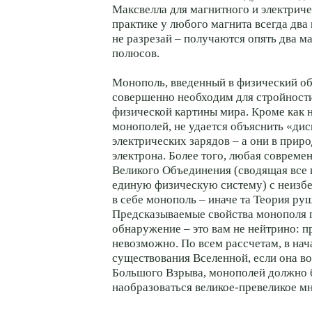
Максвелла для магнитного и электриче
практике у любого магнита всегда два
не разрезай – получаются опять два ма
полюсов.
Монополь, введенный в физический о
совершенно необходим для стройност
физической картины мира. Кроме как 
монополей, не удается объяснить «ди
электрических зарядов – а они в прир
электрона. Более того, любая совреме
Великого Объединения (сводящая все 
единую физическую систему) с неизб
в себе монополь – иначе та Теория ру
Предсказываемые свойства монополя 
обнаружение – это вам не нейтрино: 
невозможно. По всем рассчетам, в на
существования Вселенной, если она во
Большого Взрыва, монополей должно
наобразоваться великое-превеликое м