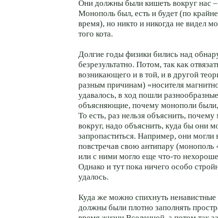
Они должны были кишеть вокруг нас – 
Монополь был, есть и будет (по крайн
время), но никто и никогда не видел м
того кота.
Долгие годы физики бились над обна
безрезультатно. Потом, так как отвяза
возникающего и в той, и в другой тео
разным причинам) «носителя магнитно
удавалось, в ход пошли разнообразные
объясняющие, почему монополи были, 
То есть, раз нельзя объяснить, почему
вокруг, надо объяснить, куда бы они м
запропаститься. Например, они могли 
повстречав свою антипару (монополь 
или с ними могло еще что-то нехорош
Однако и тут пока ничего особо строй
удалось.
Куда же можно спихнуть ненавистные
должны были плотно заполнять простр
время жизни Вселенной, а потом так з