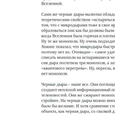
Вселенной.
Сами же черные дыры-малютки облад
теоретическим свойством «испаряться»
том, что с микродырами тоже в свое в
образоваться они как бы должны были
когда Вселенная была горячая и плотная
Ну те же монополи. Ну очень подходи
Хокинг показал, что микродыры быстр
поэтому нет их. Очевидно – самое уд
списать монополи на испарившиеся че
сия дыра поглотила три монополя, а за
«квантового перегрева». Ну, переела, 
нет монополя.
Черные дыры – наше все. Они поглоща
создают неплохой информационный по
теленовостей. Они же сжирают монопо
стройнее. На черные дыры можно мног
было бы желание. И хотя сравнение ст
объекта, как черная дыра, со свалкой