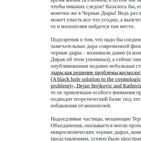
чтобы никаких следов? Казалось бы, о
конечно же в Черные Дыры! Ведь раз 
может упасть все что угодно, а вылете
то и монополям найдется там место.
Подозрения о том, что надо бы соедин
замечательных дара современной физи
черные дыры – возникали давно (в кон
Дирак об этом упоминал), а сейчас он
опубликованная недавно небольшая ст
дыры как решение проблемы космоло
(A black hole solution to the cosmologi
problem)», Dejan Stojkovic and Katheri
то не привлекшая особого внимания пр
подводит теоретический базис под это
избавления от монополей.
Надоедливые частицы, мешающие Тер
Объединения, оказывается могли проп
микроскопических черных дырах, кои
представлениям, усеяно было простра