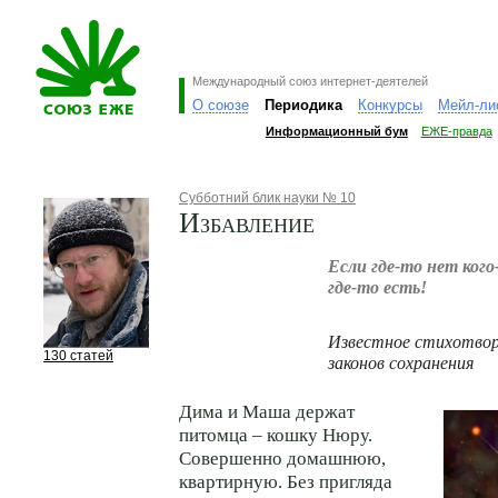
Международный союз интернет-деятелей
О союзе
Периодика
Конкурсы
Мейл-ли
Информационный бум
ЕЖЕ-правда
Субботний блик науки № 10
Избавление
Если где-то нет ког
где-то есть!
Известное стихотвор
130 статей
законов сохранения
Дима и Маша держат
питомца – кошку Нюру.
Совершенно домашнюю,
квартирную. Без пригляда