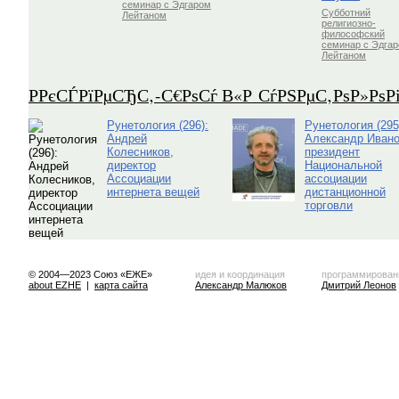
семинар с Эдгаром
Субботний
Лейтаном
религиозно-
философский
семинар с Эдга
Лейтаном
Р­РєСЃРїРµСЂС‚-С€РѕСѓ В«Р СѓРЅРµС‚РѕР»Рѕ
Рунетология (296):
Рунетология (295
Андрей
Александр Ивано
Колесников,
президент
директор
Национальной
Ассоциации
ассоциации
интернета вещей
дистанционной
торговли
© 2004—2023 Союз «ЕЖЕ»
идея и координация
программирован
about EZHE
|
карта сайта
Александр Малюков
Дмитрий Леонов