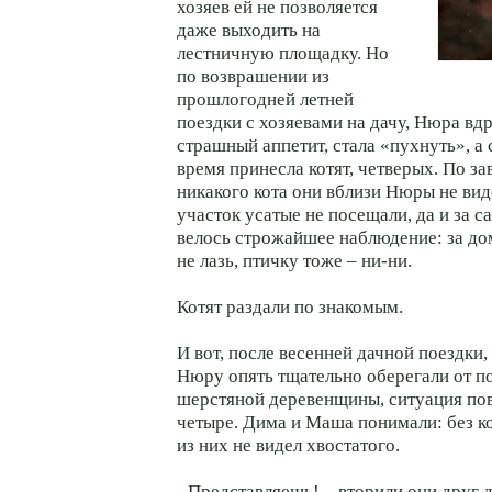
хозяев ей не позволяется
даже выходить на
лестничную площадку. Но
по возврашении из
прошлогодней летней
поездки с хозяевами на дачу, Нюра вд
страшный аппетит, стала «пухнуть», а
время принесла котят, четверых. По за
никакого кота они вблизи Нюры не вид
участок усатые не посещали, да и за 
велось строжайшее наблюдение: за дом
не лазь, птичку тоже – ни-ни.
Котят раздали по знакомым.
И вот, после весенней дачной поездки,
Нюру опять тщательно оберегали от п
шерстяной деревенщины, ситуация пов
четыре. Дима и Маша понимали: без ко
из них не видел хвостатого.
- Представляешь! – вторили они друг 