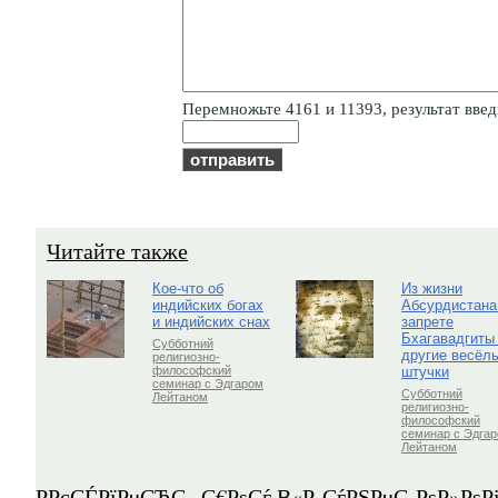
Пepeмнoжьтe 4161 и 11393, результат введи
Читайте также
Кое-что об
Из жизни
индийских богах
Абсурдистана
и индийских снах
запрете
Бхагавадгиты
Субботний
другие весёл
религиозно-
штучки
философский
семинар с Эдгаром
Субботний
Лейтаном
религиозно-
философский
семинар с Эдга
Лейтаном
Р­РєСЃРїРµСЂС‚-С€РѕСѓ В«Р СѓРЅРµС‚РѕР»Рѕ