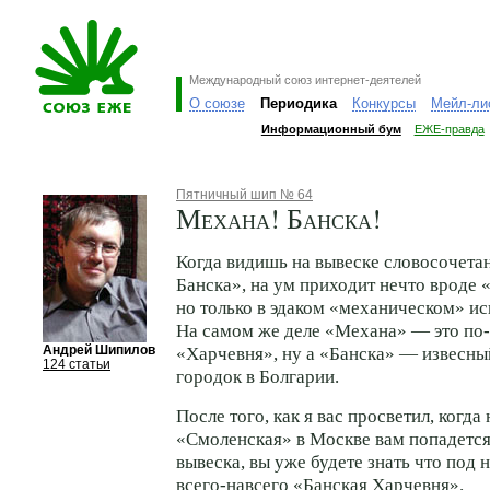
Международный союз интернет-деятелей
О союзе
Периодика
Конкурсы
Мейл-ли
Информационный бум
ЕЖЕ-правда
Пятничный шип № 64
Механа! Банска!
Когда видишь на вывеске словосочета
Банска», на ум приходит нечто вроде
но только в эдаком «механическом» и
На самом же деле «Механа» — это по-
Андрей Шипилов
«Харчевня», ну а «Банска» — извесн
124 статьи
городок в Болгарии.
После того, как я вас просветил, когда
«Смоленская» в Москве вам попадетс
вывеска, вы уже будете знать что под 
всего-навсего «Банская Харчевня».