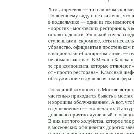
Хотя, харчевня — это слишком скромн
По внешнему виду и не скажешь, что в
в подвальчике — один из тех немного
«дорогих» московских ресторанов, в 
оставить деньги. Узенький спуск в по
ступеньками, скромное, хотя и несколь
убранство, официанты в простеньком 
в национально-болгарском стиле, — пу
не обманывает вас. В Механа Банска п
те три компонента, которые отличают 
от «просто ресторана». Классный шеф
обслуживание и душевная атмосфера.
Последний компонент в Москве встре
частенько приходится бывать в местах
и хорошим обслуживанием. А вот, что
и душевненько — это нечасто. И анту
довольно приятно-душевный, и офици
В них нет того холуйства, которое так
в московских официантах дорогих зав
и того панибратства, которым мне си