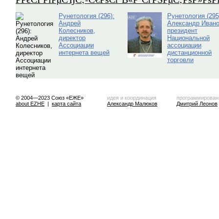
Рунетология (296):
Рунетология (295
Андрей
Александр Ивано
Колесников,
президент
директор
Национальной
Ассоциации
ассоциации
интернета вещей
дистанционной
торговли
© 2004—2023 Союз «ЕЖЕ»
идея и координация
программирован
about EZHE
|
карта сайта
Александр Малюков
Дмитрий Леонов