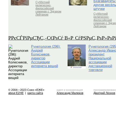
Бхагавадгиты
Субботний
другие весёл
религиозно-
штучки
философский
семинар с Эдгаром
Субботний
Лейтаном
религиозно-
философский
семинар с Эдга
Лейтаном
Р­РєСЃРїРµСЂС‚-С€РѕСѓ В«Р СѓРЅРµС‚РѕР»Рѕ
Рунетология (296):
Рунетология (295
Андрей
Александр Ивано
Колесников,
президент
директор
Национальной
Ассоциации
ассоциации
интернета вещей
дистанционной
торговли
© 2004—2023 Союз «ЕЖЕ»
идея и координация
программирован
about EZHE
|
карта сайта
Александр Малюков
Дмитрий Леонов