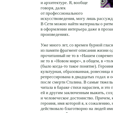
и архитектуре. Я, вообще
говоря, далек
от профессионального
искусствоведения, могу лишь рассужд
В Сети можно найти материалы о ритма
в оформлении интерьера даже в проза
произведениях.
Уже много лет, со времен бурной гласн
из памяти фрагмент описания жизни 
прочитанный не то в «Нашем совреме
не то в «Новом мире», в общем, в «то
(было когда-то такое понятие). Героиня
культурная, образованная, ровесница 
репрессирована в двадцатых годах и 
после смерти Сталина. В самые тяжел
читала в бараке стихи нараспев, и это
ей и другим заключенным выжить, со
и человеческое достоинство. Причем, 
героиня, имя которой я, к сожалению,
действовало благотворно на людей им