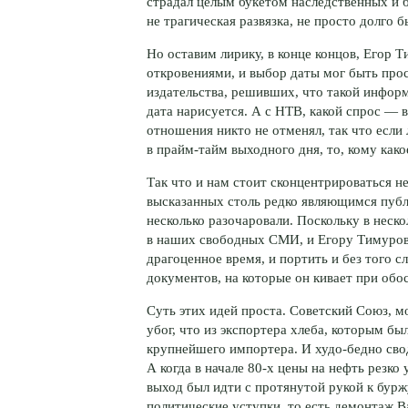
страдал целым букетом наследственных и 
не трагическая развязка, не просто долго 
Но оставим лирику, в конце концов, Егор 
откровениями, и выбор даты мог быть про
издательства, решивших, что такой информ
дата нарисуется. А с НТВ, какой спрос — 
отношения никто не отменял, так что есл
в
прайм-тайм
выходного дня, то, кому како
Так что и нам стоит сконцентрироваться не
высказанных столь редко являющимся публ
несколько разочаровали. Поскольку в неск
в наших свободных СМИ, и Егору Тимурови
драгоценное время, и портить и без того с
документов, на которые он кивает при обо
Суть этих идей проста. Советский Союз, м
убог, что из экспортера хлеба, которым был
крупнейшего импортера. И
худо-бедно
свод
А когда в начале
80-х
цены на нефть резко 
выход был идти с протянутой рукой к бурж
политические уступки, то есть демонтаж 