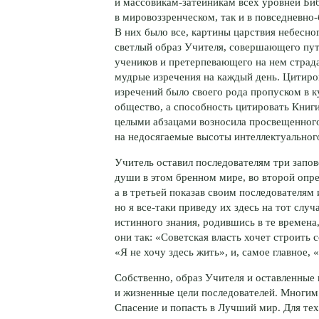
и
массовикам-затейникам
всех уровней Биб
в мировоззренческом, так и в
повседневно
В них было все, картины царствия небесног
светлый образ Учителя, совершающего пут
учеников и претерпевающего на нем страда
мудрые изречения на каждый день. Цитиро
изречений было своего рода пропуском в к
общество, а способность цитировать Книги
целыми абзацами возносила просвещенног
на недосягаемые высоты интеллектуальног
Учитель оставил последователям три запов
души в этом бренном мире, во второй опре
а в третьей показав своим последователям 
но я
все-таки
приведу их здесь на тот случ
истинного знания, родившись в те времена,
они так: «Советская власть хочет строить 
«Я не хочу здесь жить», и, самое главное,
Собственно, образ Учителя и оставленные
и жизненные цели последователей. Многим 
Спасение и попасть в Лучший мир. Для
тех