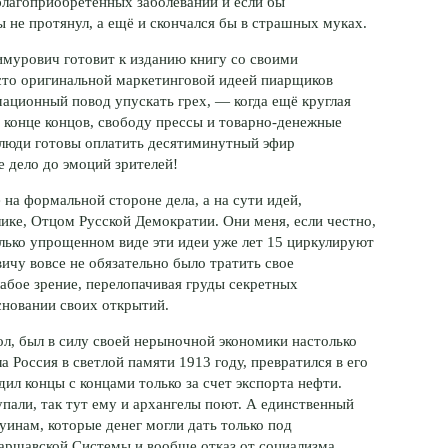
благоприобретенных заболеваний и если бы
бы не протянул, а ещё и скончался бы в страшных муках.
Тимурович готовит к изданию книгу со своими
сто оригинальной маркетинговой идеей пиарщиков
ационный повод упускать грех, — когда ещё круглая
в конце концов, свободу прессы и
товарно-денежные
и люди готовы оплатить десятиминутный эфир
е дело до эмоций зрителей!
 на формальной стороне дела, а на сути идей,
ике, Отцом Русской Демократии. Они меня, если честно,
олько упрощенном виде эти идеи уже лет 15 циркулируют
чу вовсе не обязательно было тратить свое
лабое зрение, перелопачивая груды секретных
сновании своих открытий.
ол, был в силу своей нерыночной экономики настолько
а Россия в светлой памяти 1913 году, превратился в его
ил концы с концами только за счет экспорта нефти.
упали, так тут ему и архангелы поют. А единственный
уинам, которые денег могли дать только под
Варшавской Системы и вообще отказ от социализма