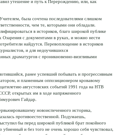
авил утешение и путь к Перерождению, или, как
Учителем, была сочтена последователями слишком
ветственности, чем те, которыми они обладали.
лифицироваться в историков, благо широкой публике
х Озарения с документами в руках, и можно нести
отребители найдутся. Перевоплощение в историков
урналистов, и для недоучившихся
ванных драматургов с
проникновенно-визгливыми
лотившийся, ранее успевший побывать и прогрессивным
матором
, и пламенным оппозиционером кровавому
цатилетию августовских событий 1991 года на НТВ
СССР, открытых им в ходе напряженного
Тимурович Гайдар.
тервьюировавшему новоиспеченного историка,
азалась противоестественной. Подумаешь,
ыступил бы перед широкой публикой брат покойного
о убиенный и без того не очень хорошо себя чувствовал,