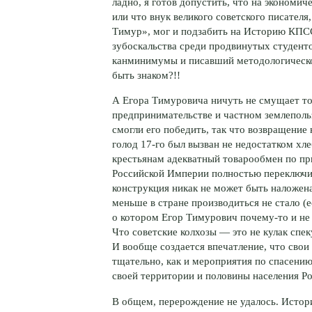
ладно, я готов допустить, что на экономи
или что внук великого советского писателя
Тимур», мог и подзабить на Историю КПС
зубоскальства среди продвинутых студенто
канминимумы и писавший методологическо
быть знаком?!!
А Егора Тимуровича ничуть не смущает то
предпринимательстве и частном землепол
смогли его победить, так что возвращение
голод
17-го
был вызван не недостатком хле
крестьянам адекватный товарообмен по пр
Российской Империи полностью переключил
конструкция никак не может быть наложен
меньше в стране производиться не стало (е
о котором Егор Тимурович
почему-то
и не
Что советские колхозы — это не кулак спек
И вообще создается впечатление, что свои
тщательно, как и мероприятия по спасени
своей территории и половины населения Ро
В общем, перерождение не удалось. Истор