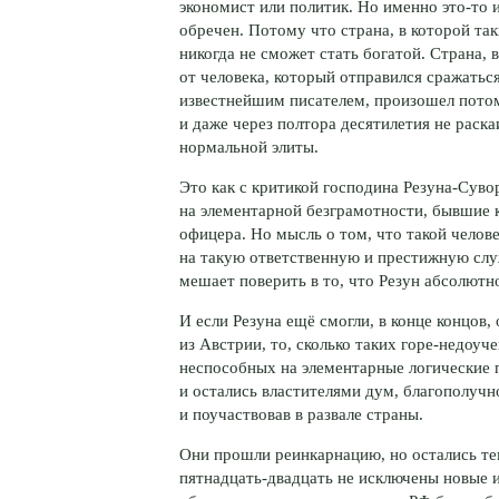
экономист или политик. Но именно
это-то
и
обречен. Потому что страна, в которой та
никогда не сможет стать богатой. Страна, 
от человека, который отправился сражатьс
известнейшим писателем, произошел потом
и даже через полтора десятилетия не раск
нормальной элиты.
Это как с критикой господина
Резуна-Суво
на элементарной безграмотности, бывшие к
офицера. Но мысль о том, что такой челов
на такую ответственную и престижную слу
мешает поверить в то, что Резун абсолютн
И если Резуна ещё смогли, в конце концов,
из Австрии, то, сколько таких
горе-недоуче
неспособных на элементарные логические 
и остались властителями дум, благополучн
и поучаствовав в развале страны.
Они прошли реинкарнацию, но остались тем
пятнадцать-двадцать
не исключены новые и