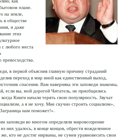
лию, как
-бытовом
плане.
о на земле,
ь в обществе
ния, и даже
вание этих
ультурное
 с любого места
о
о превосходства.
еди, в первой объяснив главную причину страданий
делив переход в мир иной как единственный выход,
источник спасения. Вам наверняка эти заповеди знакомы,
ай, если вы, мой дорогой Читатель, не приобщились
 когда Книги начали терять свою популярность. Звучат
социализм, а я не хочу. Мне скучно строить социализм»,
 «Заграница нам поможет!».
 им заповеди во многом определяли мировоззрение
из них удалось, в конце концов, обрести вожделенное
 же
, кто не достиг нирваны, не сумев уравновесить свои