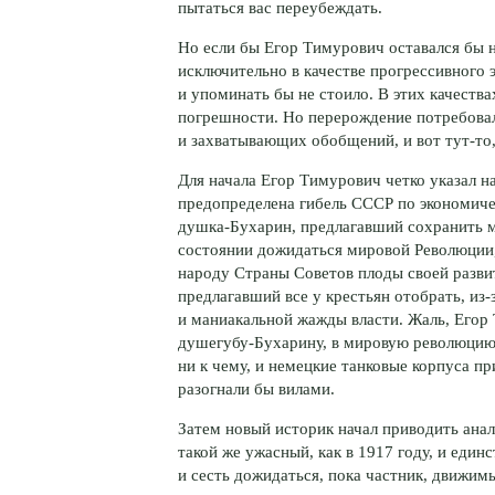
пытаться вас переубеждать.
Но если бы Егор Тимурович оставался бы 
исключительно в качестве прогрессивного 
и упоминать бы не стоило. В этих качеств
погрешности. Но перерождение потребовал
и захватывающих обобщений, и вот
тут-то
Для начала Егор Тимурович четко указал н
предопределена гибель СССР по экономич
душка-Бухарин
, предлагавший сохранить м
состоянии дожидаться мировой Революции,
народу Страны Советов плоды своей разв
предлагавший все у крестьян отобрать,
из-
и маниакальной жажды власти. Жаль, Егор 
душегубу-Бухарину
, в мировую революцию
ни к чему, и немецкие танковые корпуса 
разогнали бы вилами.
Затем новый историк начал приводить анал
такой же ужасный, как в 1917 году, и един
и сесть дожидаться, пока частник, движим