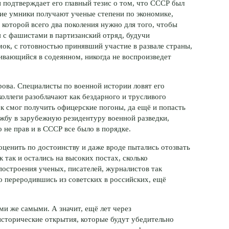
 подтверждает его главный тезис о том, что СССР был
кие умники получают ученые степени по экономике,
в которой всего два поколения нужно для того, чтобы
я с фашистами в партизанский отряд, будучи
ок, с готовностью принявший участие в развале страны,
аивающийся в содеянном, никогда не воспроизведет
рова
. Специалисты по военной истории ловят его
оллеги разоблачают как бездарного и трусливого
ек смог получить офицерские погоны, да ещё и попасть
жбу в зарубежную резидентуру военной разведки,
о не прав и в СССР все было в порядке.
 оценить по достоинству и даже вроде пытались отозвать
к
так и остались на высоких постах, сколько
построения ученых, писателей, журналистов так
о переродившись из советских в российских, ещё
и же самыми. А значит, ещё лет через
сторические открытия, которые будут убедительно