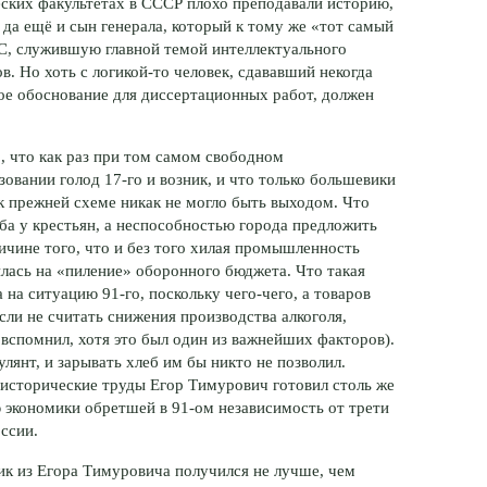
ческих факультетах в СССР плохо преподавали историю,
, да ещё и сын генерала, который к тому же «тот самый
С, служившую главной темой интеллектуального
в. Но хоть с
логикой-то
человек, сдававший некогда
е обоснование для диссертационных работ, должен
, что как раз при том самом свободном
ьзовании голод
17-го
и возник, и что только большевики
 к прежней схеме никак не могло быть выходом. Что
ба у крестьян, а неспособностью города предложить
ичине того, что и без того хилая промышленность
ась на «пиление» оборонного бюджета. Что такая
а на ситуацию
91-го
, поскольку
чего-чего
, а товаров
сли не считать снижения производства алкоголя,
 вспомнил, хотя это был один из важнейших факторов).
улянт, и зарывать хлеб им бы никто не позволил.
 исторические труды Егор Тимурович готовил столь же
ю экономики обретшей в
91-ом
независимость от трети
ссии.
ик из Егора Тимуровича получился не лучше, чем