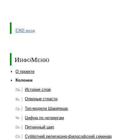
ЕЖЕ-вход
ИнфоМеню
О проекте
Колонки
История слов
Оперные страсти
Топ-модели Шакипеша
Цифра по четвергам
Пятничный шип
Субботний религиозно-философский семинар