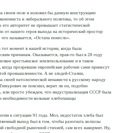
на своем поле и изложил бы данную конструкцию
экономиста и либерального политика, то об этом
ах его авторитет не превышает статистической
о от нашего героя выхода на исторический простор
, что называется, «Остапа понесло».
а тот момент в нашей истории, когда была
еским причинам. Оказывается,
прав-то
был в 28 году
елкое крестьянское землепользование и в таком
 когда прозревшие европейские рабочие сами принесут
итой промышленности. А не
злодей-Сталин
,
за
своей патологической ненависти к русскому народу
Тимурович не пояснил, верит ли он, подобно
, или просто убежден, что индустриализация СССР была
при необходимости вольные хлебопашцы
огии к ситуации 91 года. Мол, недостаток хлеба был
ственный выход был в том, чтобы разогнать колхозы
ый свободной рыночной стихией, сам всех накормит. Ну,