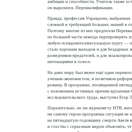
амбиции и способности, Учитель также ост
он выразился, Переквалификации.
Правда, профессия Управдома, выбранная 
сложной и требующей больших знаний и от
Поэтому многие из них предпочли Переква
по большей части некогда перепроверять и
любую псевдоинтеллектуальную пургу — п
стало хорошим выходом и для бездарных ж
разведчиков-предателей
, и для экзальтиро
интонациями в голосе.
На днях миру был явлен ещё один перевоп
ученым-экономистом
, и
политиком-рефор
режиму. В программе, посвященной пятнад
с изложением истинных причин крушения 
исследовательского труда, выступил Егор 
Поразительно, но ни журналисту НТВ, ин
ни самому герою программы ситуация не к
на пятнадцатую годовщину смерти Авеля в
и стал бы с серьезным видом объяснять, чт