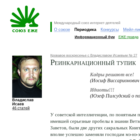
Международный союз интернет-деятелей
О союзе
Периодика
Конкурсы
Мейл-ли
Информационный бум
ЕЖЕ-правда
Кровавое воскресенье с Владиславом Исаевым № 27
Реинкарнационный тупик
Кадры решают все!
(Иосиф Виссарионович
Идиоты!!!
(Юзеф Пилсудский о по
Владислав
Исаев
46 статей
У советской интеллигенции, по понятным 
имевшей серьезные пробелы в знании Ветх
Заветов, были две других сакральных Книг
вполне успешно заменяли господам
мэ-нэ-