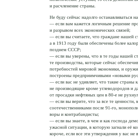
и расчленение страны.
Не буду сейчас надолго останавливаться на
— если вам кажется логичным решение пр
и разрывом всех экономических связей;
— если вы считаете, что граждане нашей с
а в 1913 году были обеспечены более кал
позднем СССР;
— если вы уверены, что в те годы нашей с
те производства, которые сейчас обеспечи
потребностей мировой экономики, и оруж
построены предприимчивыми «новыми русс
— если вас не удивляет, что такие страны 
не производящие кроме углеводородов и 
от просадки нефтяных цен в
80-е
не рухнул
— если вы верите, что за все те ценности
соотечественниками после
91-го
, монопол
воры и контрабандисты;
— если вы знаете, в чем и как господа де
ужасной ситуации, в которую загнали её к
короче, если все эти утверждения у вас не