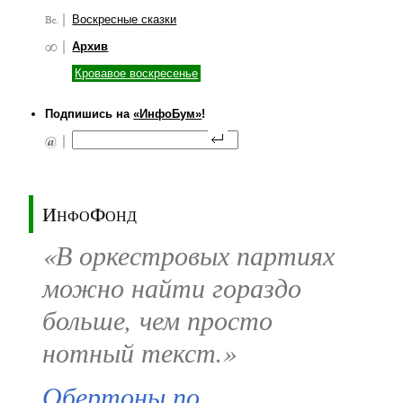
Воскресные сказки
Архив
Кровавое воскресенье
Подпишись на
«ИнфоБум»
!
ИнфоФонд
«В оркестровых партиях
можно найти гораздо
больше, чем просто
нотный текст.»
Обертоны по