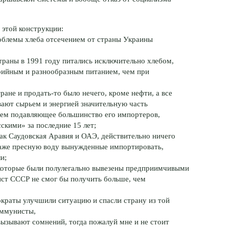
 этой конструкции:
облемы хлеба отсечением от страны Украины
траны в 1991 году питались исключительно хлебом,
орийным и разнообразным питанием, чем при
тране и
продать-то
было нечего, кроме нефти, а все
вают сырьем и энергией значительную часть
ием подавляющее большинство его импортеров,
кими» за последние 15 лет;
как Саудовская Аравия и ОАЭ, действительно ничего
даже пресную воду вынужденные импортировать,
и;
, которые были полулегально вывезены предприимчивыми
ист СССР не смог бы получить больше, чем
мократы улучшили ситуацию и спасли страну из той
оммунисты,
 вызывают сомнений, тогда пожалуй мне и не стоит