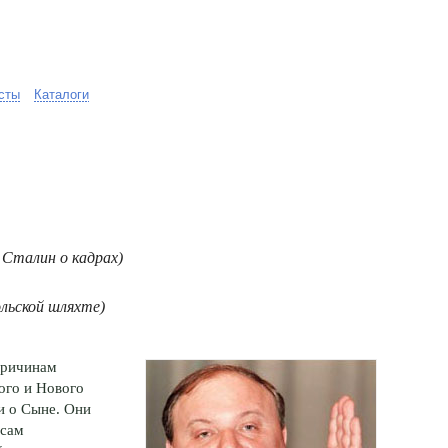
сты
Каталоги
 Сталин о кадрах)
льской шляхте)
причинам
ого и Нового
и о Сыне. Они
эсам