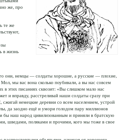
 штыками
чно же
, про
ь те же
льствуют,
озы
ь в жизнь
что они, немцы — солдаты хорошие, а русские — плохие,
Мол, мы вас вона сколько поубивали, а вы нас совсем
х в этих писаниях сквозит: «Вы слишком мало нас
ожет и вправду, расстреливай наши солдаты сразу при
, сжигай немецкие деревни со всем населением, устрой
лы, да заодно ещё и умори голодом пару миллионов
ли бы наш народ цивилизованным и приняли в братскую
ми, шведами, поляками и прочими, кого мы тоже в свое
 с распростертыми объятьями, начиная от хорошего