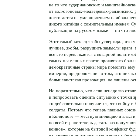
не то что гудериановских и манштейновск
от
волкогоновых-медведевых-радзинских
,
достигается не умерщвлением наибольшего
дикого китайца с сомнительным именем
Су
публикации на русском языке — ни что ино
Этот самый китаец якобы утверждал, что 
лучшее, якобы, разрушить замыслы врага, 
все это перекликается с коварной политик
самых пламенных врагов проклятого боль
демократичные страны мира помогать ему 
империи, предположения о том, что никак
большевистская провокация, не лишены ос
Но поразительно, что если ненадолго отвл
и попробовать оценить ситуацию с точки 
то действительно получается, что войну в
солдаты. Потому что теперь главных союз
в Кондопоге — местную милицию и власти,
по всей стране теперь десять раз подумаю
воинов», которые на бытовой конфликт бу
их землякам приходится сворачивать бизне