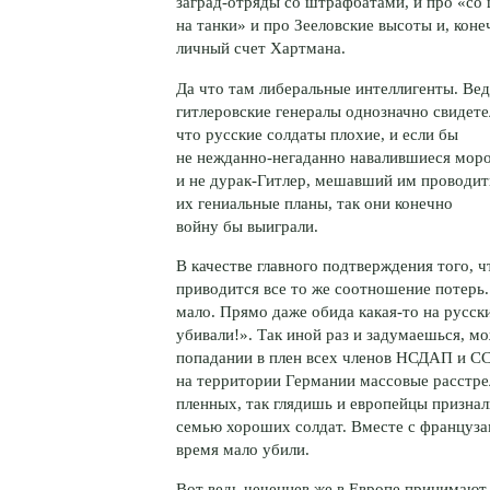
заград-отряды
со штрафбатами, и про «со
на танки» и про Зееловские высоты и,
коне
личный счет Хартмана.
Да что там либеральные интеллигенты. Вед
гитлеровские генералы однозначно свидете
что русские солдаты плохие, и если бы
не
нежданно-негаданно
навалившиеся мор
и не
дурак-Гитлер
, мешавший им проводит
их гениальные планы, так они конечно
войну бы выиграли.
В качестве главного подтверждения того, 
приводится все то же соотношение потерь. 
мало. Прямо даже обида
какая-то
на русски
убивали!». Так иной раз и задумаешься, м
попадании в плен всех членов НСДАП и СС
на территории Германии массовые расстре
пленных, так глядишь и европейцы призна
семью хороших солдат. Вместе с француза
время мало убили.
Вот ведь чеченцев же в Европе принимают