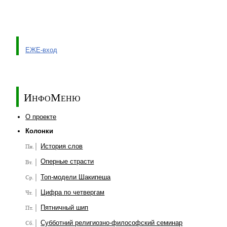
ЕЖЕ-вход
ИнфоМеню
О проекте
Колонки
История слов
Оперные страсти
Топ-модели Шакипеша
Цифра по четвергам
Пятничный шип
Субботний религиозно-философский семинар