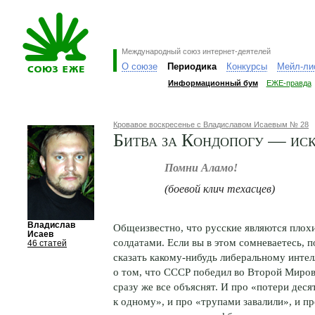
Международный союз интернет-деятелей
О союзе
Периодика
Конкурсы
Мейл-ли
Информационный бум
ЕЖЕ-правда
Кровавое воскресенье с Владиславом Исаевым № 28
Битва за Кондопогу — ис
Помни Аламо!
(боевой клич техасцев)
Владислав
Общеизвестно, что русские являются плох
Исаев
солдатами. Если вы в этом сомневаетесь, 
46 статей
сказать
какому-нибудь
либеральному интел
о том, что СССР победил во Второй Миров
сразу же все объяснят. И про «потери деся
к одному», и про «трупами завалили», и пр