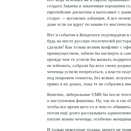
солдата Закаева и заканчивая хорошими со
европейские дискотеки и вытесняют с рын
солдат — косовских албанцев. А все поче
даже если он вдруг по
каким-то
мистически
Вот и события в Кондопоге подтвердили в 
будь на месте русских посетителей ресто
сделали? Как только возник конфликт с о
преимуществом, забили бы насмерть и само
прежде чем те успели бы вызвать подкрепл
не избежать, собрали бы всех своих
родны
чеченцы успели попрятаться, а власти по
под покровом темноты, без всяких лозунгов
прямо в их домах, пока те не собрались в
Конечно, либеральные СМИ бы после этого
о наступлении фашизма. Ну, так их и так о
чтобы все время
кого-то
в
чем-то
обвинять.
потом ещё долго рассказывать единоплемен
плохие воины чеченцы, особенно женщины 
И только некоторые чудаки, ничего не пон