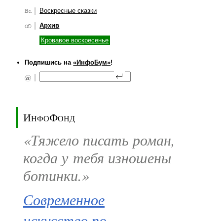
Воскресные сказки
Архив
Кровавое воскресенье
Подпишись на
«ИнфоБум»
!
ИнфоФонд
«Тяжело писать роман,
когда у тебя изношены
ботинки.»
Современное
искусство по