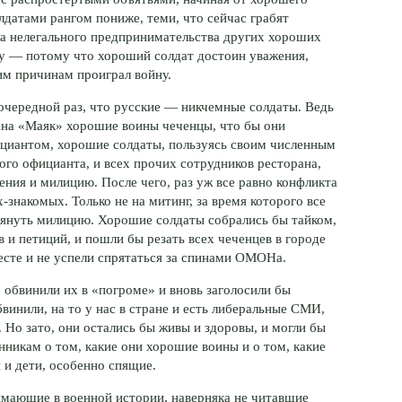
лдатами рангом пониже, теми, что сейчас грабят
ка нелегального предпринимательства других хороших
му — потому что хороший солдат достоин уважения,
м причинам проиграл войну.
очередной раз, что русские — никчемные солдаты. Ведь
рана «Маяк» хорошие воины чеченцы, что бы они
фициантом, хорошие солдаты, пользуясь своим численным
го официанта, и всех прочих сотрудников ресторана,
ения и милицию. После чего, раз уж все равно конфликта
х-знакомых
. Только не на митинг, за время которого все
дтянуть милицию. Хорошие солдаты собрались бы тайком,
 и петиций, и пошли бы резать всех чеченцев в городе
месте и не успели спрятаться за спинами ОМОНа.
 обвинили их в «погроме» и вновь заголосили бы
бвинили, на то у нас в стране и есть либеральные СМИ,
 Но зато, они остались бы живы и здоровы, и могли бы
никам о том, какие они хорошие воины и о том, какие
и дети, особенно спящие.
имающие в военной истории, наверняка не читавшие