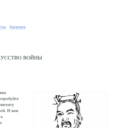
сты
Каталоги
кусство войны
ими
попробуйте
лигенту
ой. И вам
ть
о