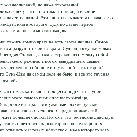
их жизнеописаний, но даже откровений
 робко лепечут
что-то
о том, что победа в войне
 количества людей. Эти идиоты ссылаются на
какого-то
нь-Цзы
, книга которого, судя по датам первой
е, как сталинская мистификация.
уничтожить армию врага не есть самое лучшее. Самое
потом разрушить союзы врага. Судя по тому, насколько
ой негодяя Сталина, сначала стравившего между собой
шевистского режима, а потом вынудившего самые
в укреплении и обороне его ужасной тоталитарной
ого
Сунь-Цзы
на самом деле не было, и все это гнусная
нований.
ечься от увлекательного процесса подсчета трупов
зрения этого самого вымышленного китайца,
 Кондопоге выиграли эти ужасные плохие русские
ников талантливых чеченских предпринимателей
 ждет большая чистка. Потому что чеченские диаспоры
т, стоит ли везти из родных гор «слишком хороших
дут отвечать массовым убийством,
из-за
которого всем
с.