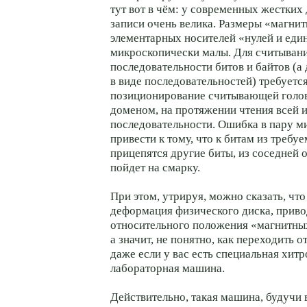
тут вот в чём: у современных жестких
записи очень велика. Размеры «магн
элементарных носителей «нулей и ед
микроскопически малы. Для считыван
последовательности битов и байтов (а
в виде последовательностей) требуетс
позиционирование считывающей голо
доменом, на протяжении чтения всей и
последовательности. Ошибка в пару м
привести к тому, что к битам из требу
прицепятся другие биты, из соседней 
пойдет на смарку.
При этом, утрируя, можно сказать, чт
деформация физического диска, прив
относительного положения «магнитн
а значит, не понятно, как переходить о
даже если у вас есть специальная хит
лабораторная машина.
Действительно, такая машина, будучи