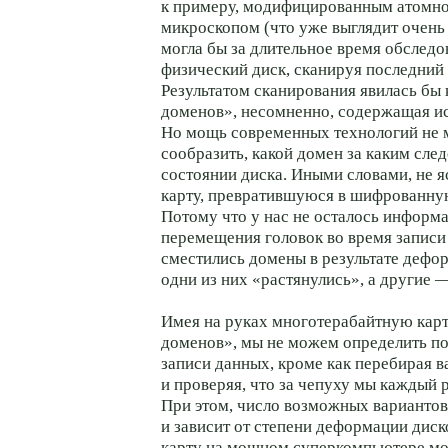
к примеру, модифицированным атомн
микроскопом (что уже выглядит очень
могла бы за длительное время обследо
физический диск, сканируя последний 
Результатом сканирования явилась бы
доменов», несомненно, содержащая и
Но мощь современных технологий не 
сообразить, какой домен за каким сле
состоянии диска. Иными словами, не яс
карту, превратившуюся в шифрованну
Потому что у нас не осталось информ
перемещения головок во время записи 
сместились домены в результате дефор
одни из них «растянулись», а другие 
Имея на руках многотерабайтную кар
доменов», мы не можем определить по
записи данных, кроме как перебирая 
и проверяя, что за чепуху мы каждый 
При этом, число возможных варианто
и зависит от степени деформации диско
карту на мощном суперкомпьютере мо