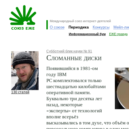
Международный союз интернет-деятелей
О союзе
Периодика
Конкурсы
Мейл-ли
Информационный бум
ЕЖЕ-правда
Субботний блик науки № 91
Сломанные диски
Появившийся в 1981-ом
году IBM
PC комплектовался только
шестнадцатью килобайтами
оперативной памяти.
130 статей
Буквально три десятка лет
назад, некоторые
«эксперты» от технологий
вполне всерьёз
высказывались в том духе, что объём 
персонального компьютера в один ме