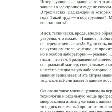
Интересующиеся спрашивают: что дел
записан в электронном виде не совсем
В трех частях. Над каждой из которых 
года. Такой труд — и под грузовик?! 
восстановить?
И вот, технически, вроде, вполне обра
уверены, что можно. «Главное, чтобы 
не перемагничивались!» Ну, то есть, во
на кухонном столе, конечно, не прочит
но в особой лаборатории — реально. О
гласит, что такой раздавленный винчес
специальный мастер, специальными кл
и несёт в специальную лабораторию, а
машину запихивает. И эта хитрая маш
то дисков всё считывает и данные восс
Основано такое мнение целиком на ве
технологий и отдельную мощь прогрес
микроскопом атомы уже видят, память
то и диск поломаный прочитать можно.
ж, наверняка, не сложнее, чем починит