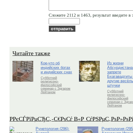
Cлoжитe 2112 и 1463, результат введите в 
Читайте также
Кое-что об
Из жизни
индийских богах
Абсурдистана
и индийских снах
запрете
Бхагавадгиты
Субботний
другие весёл
религиозно-
штучки
философский
семинар с Эдгаром
Субботний
Лейтаном
религиозно-
философский
семинар с Эдга
Лейтаном
Р­РєСЃРїРµСЂС‚-С€РѕСѓ В«Р СѓРЅРµС‚РѕР»Рѕ
Рунетология (296):
Рунетология (295