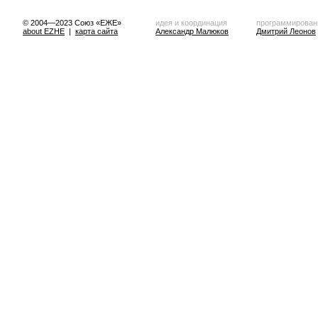
© 2004—2023 Союз «ЕЖЕ»
идея и координация
программирован
about EZHE
|
карта сайта
Александр Малюков
Дмитрий Леонов