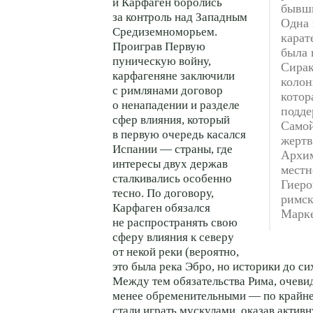
и Карфаген боролись
бывш
за контроль над Западным
Одна 
Средиземноморьем.
карат
Проиграв Первую
была 
пуническую войну,
Сирак
карфагеняне заключили
колон
с римлянами договор
котор
о ненападении и разделе
подде
сфер влияния, который
Самой
в первую очередь касался
жертв
Испании — страны, где
Архи
интересы двух держав
местн
сталкивались особенно
Гиеро
тесно. По договору,
римск
Карфаген обязался
Марке
не распространять свою
сферу влияния к северу
от некой реки (вероятно,
это была река Эбро, но историки до си
Между тем обязательства Рима, очеви
менее обременительными — по крайней
стали играть мускулами, оказав акти