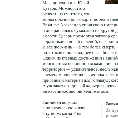
Македонский или Юлий
Цезарь. Можно ли это
отнести на счет того, что
молва обычно боготворит победителей
Вряд ли: Александр сшил свою импери
и она распалась буквально на другой д
смерти; Цезарь проморгал заговор с
соратников и погиб нелепой, негероич
И все же жизнь — а тем более смерть 
политиков и полководцев была более с
Одним из главных достижений Ганниба
многолетняя позиционная кампания н
территории — удивительное, неслыхан
временам новшество в военном деле, н
пригодный материал для голливудского
А уж закат его долгой карьеры и вовсе
ни картинностью, ни хэппи-эндом.
Ганнибал вступил
Записк
в политическую жизнь
За пр
в ту пору, когда Рим
римля