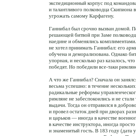
экспедиционный корпус под командов
и талантливого полководца Скипиона 
угрожать самому Карфагену.
Ганнибал был срочно вызван домой. По
решающей битвой при Заме полководц
наедине и обменялись комплиментами. 
не хотел принимать Ганнибал: его арм
обучена и деморализована. Однако би
упорная, и несколько раз казалось, чт
победят. Но победили все-таки римлян
А что же Ганнибал? Сначала он занялс
весьма успешно: в течение нескольких
радикальные реформы управленческого
римляне не забеспокоились и не стали 
выдачи. Тогда он отправился в добров
и провел остаток дней при дворах раз
и царьков — иногда в качестве военног
в качестве инструктора, иногда просто
и знаменитый гость. В 183 году (дата 