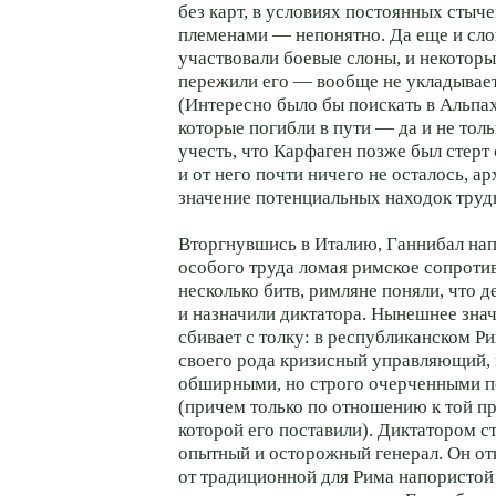
без карт, в условиях постоянных стыч
племенами — непонятно. Да еще и слон
участвовали боевые слоны, и некоторы
пережили его — вообще не укладывает
(Интересно было бы поискать в Альпах
которые погибли в пути — да и не толь
учесть, что Карфаген позже был стерт 
и от него почти ничего не осталось, а
значение потенциальных находок труд
Вторгнувшись в Италию, Ганнибал напр
особого труда ломая римское сопроти
несколько битв, римляне поняли, что д
и назначили диктатора. Нынешнее знач
сбивает с толку: в республиканском Р
своего рода кризисный управляющий,
обширными, но строго очерченными 
(причем только по отношению к той п
которой его поставили). Диктатором 
опытный и осторожный генерал. Он от
от традиционной для Рима напористой 