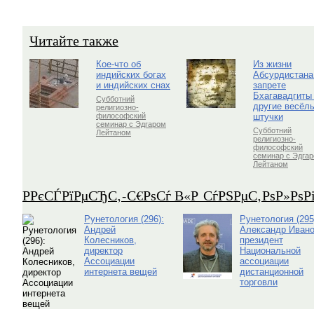
Читайте также
Кое-что об
Из жизни
индийских богах
Абсурдистана
и индийских снах
запрете
Бхагавадгиты
Субботний
другие весёл
религиозно-
штучки
философский
семинар с Эдгаром
Субботний
Лейтаном
религиозно-
философский
семинар с Эдга
Лейтаном
Р­РєСЃРїРµСЂС‚-С€РѕСѓ В«Р СѓРЅРµС‚РѕР»Рѕ
Рунетология (296):
Рунетология (295
Андрей
Александр Ивано
Колесников,
президент
директор
Национальной
Ассоциации
ассоциации
интернета вещей
дистанционной
торговли