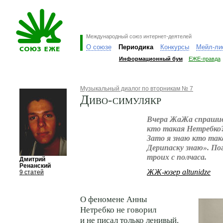
Международный союз интернет-деятелей
О союзе
Периодика
Конкурсы
Мейл-ли
Информационный бум
ЕЖЕ-правда
Музыкальный диалог по вторникам № 7
Диво-симулякр
Вчера ЖаЖа спрашив
кто такая Нетребко?
Зато я знаю кто так
Дерипаску знаю». Пог
троих с полчаса.
Дмитрий
Ренанский
ЖЖ-юзер altunidze
9 статей
О феномене Анны
Нетребко не говорил
и не писал только ленивый.