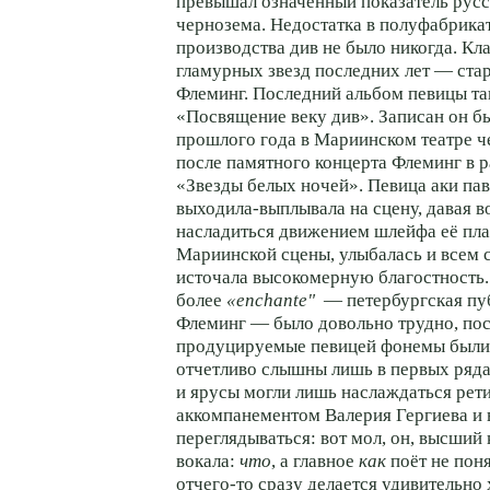
превышал означенный показатель русс
чернозема. Недостатка в полуфабрика
производства див не было никогда. Кл
гламурных звезд последних лет — ста
Флеминг. Последний альбом певицы так
«Посвящение веку див». Записан он бы
прошлого года в Мариинском театре ч
после памятного концерта Флеминг в 
«Звезды белых ночей». Певица аки па
выходила-выплывала
на сцену, давая 
насладиться движением шлейфа её пла
Мариинской сцены, улыбалась и всем 
источала высокомерную благостность.
более
«enchantе"
— петербургская пу
Флеминг — было довольно трудно, по
продуцируемые певицей фонемы были 
отчетливо слышны лишь в первых ряда
и ярусы могли лишь наслаждаться рет
аккомпанементом Валерия Гергиева и
переглядываться: вот мол, он, высший
вокала:
что
, а главное
как
поёт не поня
отчего-то
сразу делается удивительно