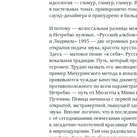
идеология — гламур, гламур, гламур. 
в пастельных тонах, припорошено то
саунд-дизайнера
и припудрено в биль
И потому — колоссальная разница ме
и Нетребко нулевых. «Русский альбом
и Людмила» 1995 — две огромных ра
открытая подача звука, красота хруст
Здесь — матовое пение «в себя». Русс
вокальная традиция. Путь, который п
огромен. Трудно назвать его эволюцией
пример Мичуринского метода в вокаль
прививаются чуждые качества диамет
противоположного по всем параметра
Нетребко — путь от Мюзетты к Мими 
Пуччини. Певица начинала с первой па
открытой, экстравертной, пышущей зд
звука. Вполне логично, что в последни
с её сегодняшними певческими ориен
к
загадочно-чахоточной
красавице Ми
в мироощущении. Там она радовалась 