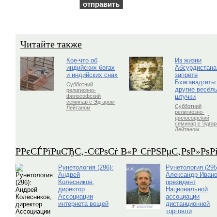
Читайте также
Кое-что об
Из жизни
индийских богах
Абсурдистана
и индийских снах
запрете
Бхагавадгиты
Субботний
другие весёл
религиозно-
штучки
философский
семинар с Эдгаром
Субботний
Лейтаном
религиозно-
философский
семинар с Эдга
Лейтаном
Р­РєСЃРїРµСЂС‚-С€РѕСѓ В«Р СѓРЅРµС‚РѕР»Рѕ
Рунетология (296):
Рунетология (295
Андрей
Александр Ивано
Колесников,
президент
директор
Национальной
Ассоциации
ассоциации
интернета вещей
дистанционной
торговли