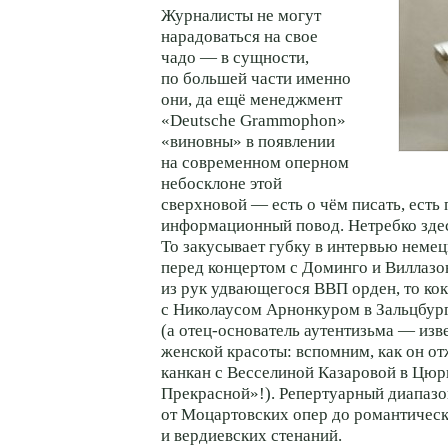
Журналисты не могут
нарадоваться на свое
чадо — в сущности,
по большей части именно
они, да ещё менеджмент
«Deutsche Grammophon»
«виновны» в появлении
на современном оперном
небосклоне этой
сверхновой — есть о чём писать, есть
информационный повод. Нетребко здес
То закусывает губку в интервью неме
перед концертом с Доминго и Виллазо
из рук удвающегося ВВП орден, то ко
с Николаусом Арнонкуром в Зальцбур
(а
отец-основатель
аутентизьма — изв
женской красоты: вспомним, как он о
канкан с Весселиной Казаровой в Цюр
Прекрасной»!). Репертуарный диапаз
от Моцартовских опер до романтическ
и вердиевских стенаний.