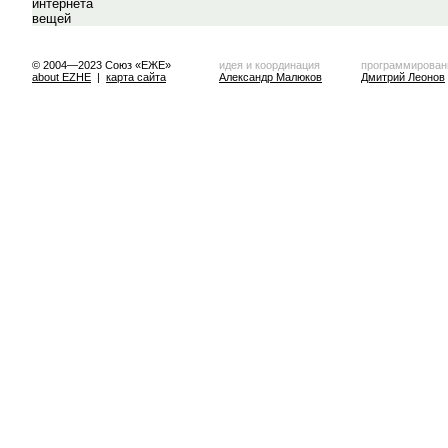
© 2004—2023 Союз «ЕЖЕ»
идея и координация
программирован
about EZHE
|
карта сайта
Александр Малюков
Дмитрий Леонов