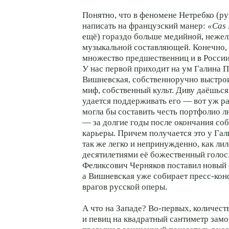
Понятно, что в феномене Нетребко (рук
написать на французский манер:
«Cas 
ещё) гораздо больше медийной, нежел
музыкальной составляющей. Конечно, 
множество предшественниц и в России
У нас первой приходит на ум Галина 
Вишневская, собственноручно выстро
миф, собственный культ. Диву даёшься
удается поддерживать его — вот уж ра
могла бы составить честь портфолио 
— за долгие годы после окончания со
карьеры. Причем получается это у Га
так же легко и непринужденно, как ли
десятилетиями её божественный голос
Феликсович Черняков поставил новый
а Вишневская уже собирает
пресс-ко
врагов русской оперы.
А что на Западе?
Во-первых
, количес
и певиц на квадратный сантиметр замо