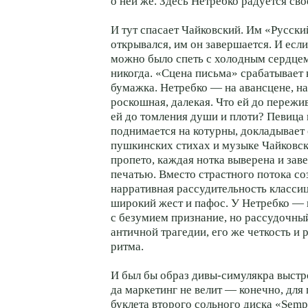
о ней же. Здесь Нетребко радуется св
И тут спасает Чайковский. Им «Русск
открывался, им он завершается. И есл
можно было спеть с холодным сердцем
никогда. «Сцена письма» срабатывает 
бумажка. Нетребко — на авансцене, на
роскошная, далекая. Что ей до пережи
ей до томления души и плоти? Певица
поднимается на котурны, докладывает
пушкинских стихах и музыке Чайковск
пропето, каждая нотка выверена и зав
печатью. Вместо страстного потока с
нарративная рассудительность классиц
широкий жест и пафос. У Нетребко —
с безумием признание, но рассудочны
античной трагедии, его же четкость и
ритма.
И был бы образ
дивы-симулякра
выстро
да маркетинг не велит — конечно, для
буклета второго сольного диска «Semp