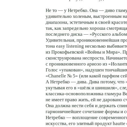
Не то — у Нетребко. Она — диво гламу
удивительно холеным, выстроенным на
диапазона, эстетичным в своей красот
так, как запредельно хороша смотряща
последнего диска — «Русского альбом
Удивительная, проникновеннейшая про
тона easy listening несколько выбивает
из Прокофьевской «Войны и Мира». 
сконструирована неспроста. Начинает
с проникновенного ариозо из «Иолант
Голос «упакован», надушен тончайш
«Chanelle № 5» (или какой парфюм сей
А Нетребко — дива. Дива потому, что 
укутывая его в «шёлк и шиншиля», сле
классика-основоположника
гламура Ве
не имеет право жить, ей не даровано с
Она должна нести себя и держать спи
гармоничнейшее сочетание формы и с
Нетребко — воплощение современного
искусства, его элитный продукт hautte 