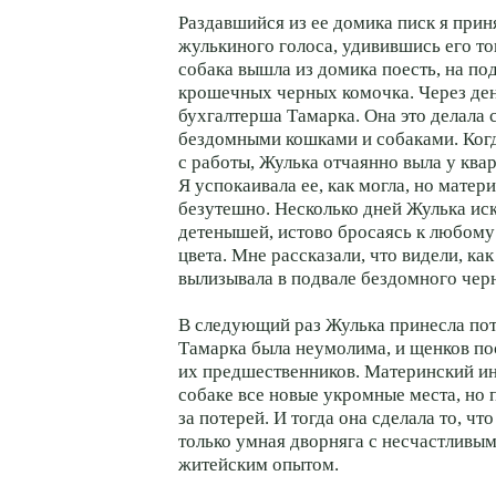
Раздавшийся из ее домика писк я приня
жулькиного голоса, удивившись его то
собака вышла из домика поесть, на по
крошечных черных комочка. Через ден
бухгалтерша Тамарка. Она это делала 
бездомными кошками и собаками. Когд
с работы, Жулька отчаянно выла у ква
Я успокаивала ее, как могла, но матер
безутешно. Несколько дней Жулька ис
детенышей, истово бросаясь к любому
цвета. Мне рассказали, что видели, ка
вылизывала в подвале бездомного черн
В следующий раз Жулька принесла пот
Тамарка была неумолима, и щенков по
их предшественников. Материнский ин
собаке все новые укромные места, но 
за потерей. И тогда она сделала то, ч
только умная дворняга с несчастливым
житейским опытом.