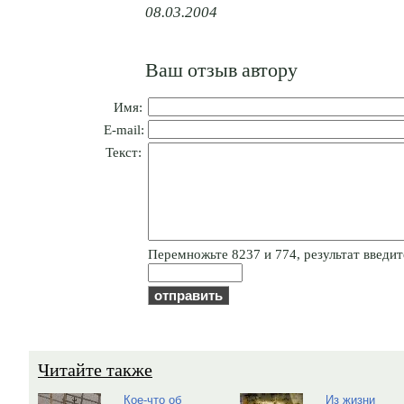
08.03.2004
Ваш отзыв автору
Имя:
E-mail:
Текст:
Пepeмнoжьтe 8237 и 774, результат введите
Читайте также
Кое-что об
Из жизни