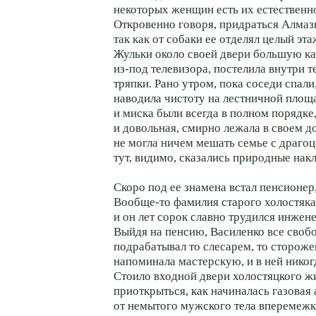
некоторых женщин есть их естественн
Откровенно говоря, придраться Алмазн
так как от собаки ее отделял целый эта
Жульки около своей двери большую к
из-под телевизора, постелила внутри 
тряпки. Рано утром, пока соседи спали
наводила чистоту на лестничной площ
и миска были всегда в полном порядке,
и довольная, смирно лежала в своем д
не могла ничем мешать семье с драг
тут, видимо, сказались природные нак
Скоро под ее знамена встал пенсионер
Вообще-то фамилия старого холостяка
и он лет сорок славно трудился инжене
Выйдя на пенсию, Василенко все своб
подрабатывал то слесарем, то стороже
напоминала мастерскую, и в ней никог
Стоило входной двери холостяцкого 
приоткрыться, как начиналась газовая 
от немытого мужского тела вперемежк