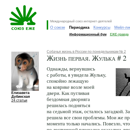
Международный союз интернет-деятелей
О союзе
Периодика
Конкурсы
Мейл-ли
Информационный бум
ЕЖЕ-правда
Собачья жизнь в России по понедельникам № 2
Жизнь первая. Жулька # 2
Однажды, вернувшись
с работы, я увидела Жульку,
спокойно лежащую
на коврике возле моей
двери. Как пугливая
Елизавета
Дубинская
бездомная дворняга
24 статьи
решилась подняться
на седьмой этаж, осталось загадкой. З
решила все свои проблемы. Мои же пр
момента только начались. Повезло, чт
по лестничной площадке оказались в