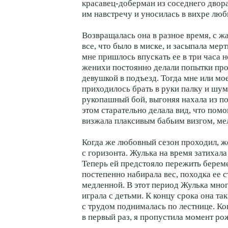
красавец-доберман из соседнего двор
им навстречу и уносилась в вихре люб
Возвращалась она в разное время, с ж
все, что было в миске, и засыпала ме
мне пришлось впускать ее в три часа 
женихи постоянно делали попытки пр
девушкой в подъезд. Тогда мне или м
приходилось брать в руки палку и шу
рукопашный бой, выгоняя нахала из п
этом старательно делала вид, что помо
визжала плаксивым бабьим визгом, ме
Когда же любовный сезон проходил, ж
с горизонта. Жулька на время затихала
Теперь ей предстояло пережить берем
постепенно набирала вес, походка ее 
медленной. В этот период Жулька мног
играла с детьми. К концу срока она так
с трудом поднималась по лестнице. Ко
в первый раз, я пропустила момент ро