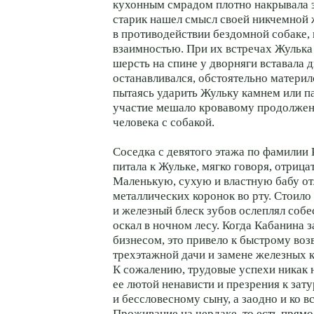
кухонным смрадом плотно накрывала 
старик нашел смысл своей никчемной
в противодействии бездомной собаке, 
взаимностью. При их встречах Жулька
шерсть на спине у дворняги вставала 
останавливался, обстоятельно материл
пытаясь ударить Жульку камнем или па
участие мешало кровавому продолже
человека с собакой.
Соседка с девятого этажа по фамилии
питала к Жульке, мягко говоря, отрица
Маленькую, сухую и властную бабу от
металлических коронок во рту. Стоило 
и железный блеск зубов ослеплял собе
оскал в ночном лесу. Когда Кабанина 
бизнесом, это привело к быстрому во
трехэтажной дачи и замене железных к
К сожалению, трудовые успехи никак
ее лютой ненависти и презрения к за
и бессловесному сыну, а заодно и ко 
Проживание на чердаке, то есть прямо