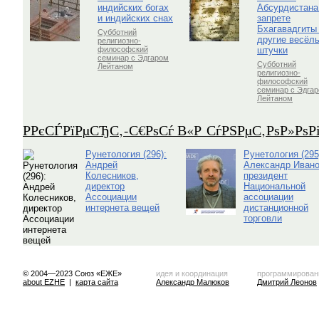
индийских богах
Абсурдистана
и индийских снах
запрете
Бхагавадгиты
Субботний
другие весёл
религиозно-
штучки
философский
семинар с Эдгаром
Субботний
Лейтаном
религиозно-
философский
семинар с Эдга
Лейтаном
Р­РєСЃРїРµСЂС‚-С€РѕСѓ В«Р СѓРЅРµС‚РѕР»Рѕ
Рунетология (296):
Рунетология (295
Андрей
Александр Ивано
Колесников,
президент
директор
Национальной
Ассоциации
ассоциации
интернета вещей
дистанционной
торговли
© 2004—2023 Союз «ЕЖЕ»
идея и координация
программирован
about EZHE
|
карта сайта
Александр Малюков
Дмитрий Леонов