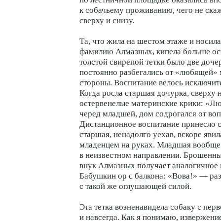
к собачьему проживанию, чего не ска
сверху и снизу.
Та, что жила на шестом этаже и носи
фамилию Алмазных, кипела больше ос
толстой свирепой тетки было две доче
постоянно разбегались от «любящей»
стороны. Воспитание велось исключите
Когда росла старшая дочурка, сверху 
остервенелые материнские крики: «Лю
черед младшей, дом содрогался от воп
Дистанционное воспитание принесло 
старшая, ненадолго уехав, вскоре яви
младенцем на руках. Младшая вообще
в неизвестном направлении. Брошенн
внук Алмазных получает аналогичное 
Бабушкин ор с балкона: «Вова!» — ра
с такой же оглушающей силой.
Эта тетка возненавидела собаку с пер
и навсегда. Как я понимаю, извержени