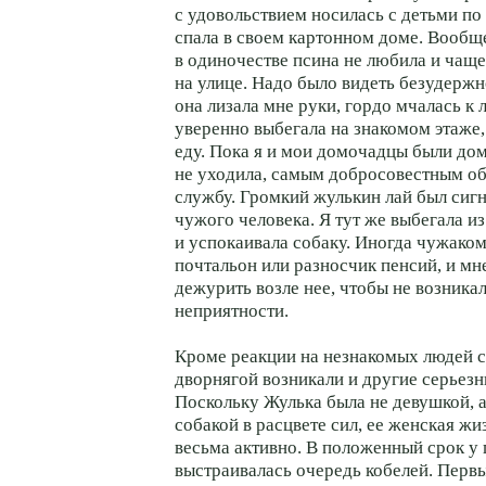
с удовольствием носилась с детьми по 
спала в своем картонном доме. Вообщ
в одиночестве псина не любила и чаще
на улице. Надо было видеть безудержн
она лизала мне руки, гордо мчалась к 
уверенно выбегала на знакомом этаже
еду. Пока я и мои домочадцы были дом
не уходила, самым добросовестным о
службу. Громкий жулькин лай был сиг
чужого человека. Я тут же выбегала и
и успокаивала собаку. Иногда чужако
почтальон или разносчик пенсий, и мн
дежурить возле нее, чтобы не возник
неприятности.
Кроме реакции на незнакомых людей 
дворнягой возникали и другие серьез
Поскольку Жулька была не девушкой, 
собакой в расцвете сил, ее женская жи
весьма активно. В положенный срок у
выстраивалась очередь кобелей. Первы