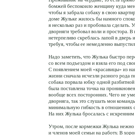
бомжей беспокоило женщину куда мен
чтобы я забрала собаку в свою квартир
доме Жульке жилось бы намного споко
я несколько раз и пробовала сделать. 
дворняги требовал воли и простора. В
нетерпеливо скреблась лапой в дверь и
требуя, чтобы ее немедленно выпустил
Надо заметить, что Жулька быстро пе
со всем подъездом и взяла его под сво
С появлением моей «красавицы» из н
жизни сначала исчезли разного рода п
собака порвала юбку одной разбитной 
была поставлена точка на проникновен
вообще всех посторонних. Чего не ум
дворняга, так это слушать мои команд
минимальную гибкость в отношениях 
На них Жулька бросалась с искренни
Утром, после кормежки Жулька нежно
и членов моей семьи на работу. В хор