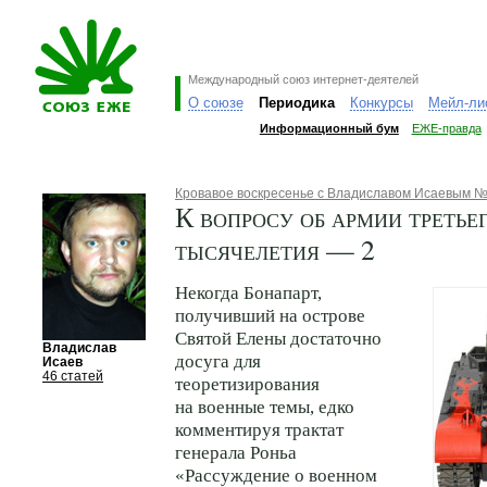
Международный союз интернет-деятелей
О союзе
Периодика
Конкурсы
Мейл-ли
Информационный бум
ЕЖЕ-правда
Кровавое воскресенье с Владиславом Исаевым №
К вопросу об армии третье
тысячелетия — 2
Некогда Бонапарт,
получивший на острове
Святой Елены достаточно
Владислав
досуга для
Исаев
46 статей
теоретизирования
на военные темы, едко
комментируя трактат
генерала Роньа
«Рассуждение о военном