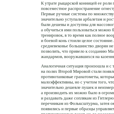
К утрате рыцарской конницей ее роли 
повсеместное распространение огнест
Первые ручные системы по множеству
значительно уступали арбалетам и рос
были дешевы и доступны для массовог
а обучиться ими пользоваться можно б
тренировок, в то время как полное во
и боевой конь стоили целое состояние.
средневековье большинство дворян не 
позволить, что привело к созданию М
жандармов, вооружавшихся на казенны
Аналогичная ситуация произошла и с 
на полях Второй Мировой стали появл
противотанковые гранатометы, которы
малоэффективны, но с учетом того, чт
значительно дешевле пушек и неизмер
а производить их можно было в огром
и раздавать даже соплякам из Гитлерю
перечникам из Фольксштурма, затея ок
появились и первые образцы управля