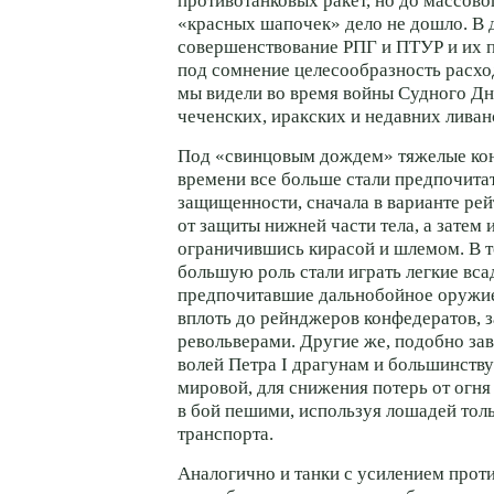
противотанковых ракет, но до массов
«красных шапочек» дело не дошло. В
совершенствование РПГ и ПТУР и их п
под сомнение целесообразность расход
мы видели во время войны Судного Дн
чеченских, иракских и недавних ливан
Под «свинцовым дождем» тяжелые ко
времени все больше стали предпочита
защищенности, сначала в варианте ре
от защиты нижней части тела, а затем 
ограничившись кирасой и шлемом. В т
большую роль стали играть легкие вса
предпочитавшие дальнобойное оружие 
вплоть до рейнджеров конфедератов, 
револьверами. Другие же, подобно за
волей Петра I драгунам и большинств
мировой, для снижения потерь от огн
в бой пешими, используя лошадей толь
транспорта.
Аналогично и танки с усилением прот