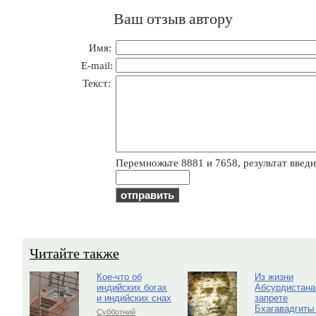
Ваш отзыв автору
Имя:
E-mail:
Текст:
Пepeмнoжьтe 8881 и 7658, результат введит
Читайте также
Кое-что об
Из жизни
индийских богах
Абсурдистана
и индийских снах
запрете
Бхагавадгиты
Субботний