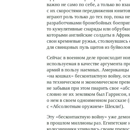
важно не само по себе, а только во вз
с их скоростями передвижения юнито
играют роль только до тех пор, пока н
разработчиками бронебойных боеприп
то кумулятивные снаряды или обрубки
которыми английские солдаты в Африк
свои кремневые ружья, столкнувшись
для свинцовых пуль щитов из буйволо
Сейчас в военном деле происходит но
используемая в качестве аргумента п
армий в пользу наемных. Американцы
«на кошках» бесконтактную войну, о
на техническом и экономическом прев
не забывая при этом пиарить свое «а
словно не их земляком был Гаррисон,
о нем в своем одноименном рассказе (
с «Абсолютным оружием» Шекли!).
Эту «бесконтактную войну» уже демо
в прошлом миллионы раз. Египетские 
колесничники упивались своим превос