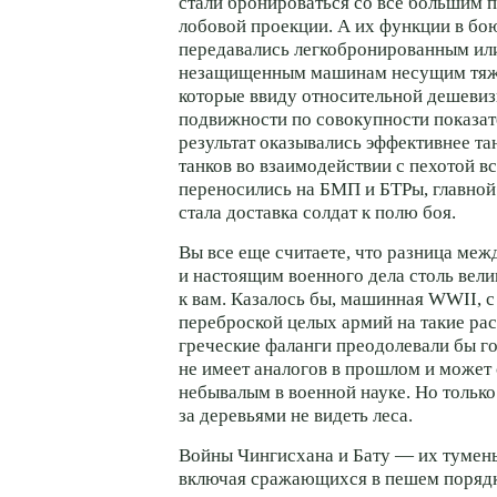
стали бронироваться со все большим 
лобовой проекции. А их функции в бо
передавались легкобронированным ил
незащищенным машинам несущим тяж
которые ввиду относительной дешеви
подвижности по совокупности показат
результат оказывались эффективнее та
танков во взаимодействии с пехотой в
переносились на БМП и БТРы, главно
стала доставка солдат к полю боя.
Вы все еще считаете, что разница ме
и настоящим военного дела столь вели
к вам. Казалось бы, машинная WWII, 
переброской целых армий на такие рас
греческие фаланги преодолевали бы г
не имеет аналогов в прошлом и может 
небывалым в военной науке. Но только 
за деревьями не видеть леса.
Войны Чингисхана и Бату — их тумены,
включая сражающихся в пешем порядк