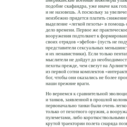
американские военные инженеры упак
подобие скафандра, уже иначе как го
и не назовешь. А поскольку за увелич
неизбежно придется платить снижени
выделение «легкой пехоты» в помощь
дело времени. Первое же практическо
вооружения подтолкнет к формирова
своих отрядов «эфебов» (пусть не по
представители сексуальных меньшинс
и их ненавистники). Если только пент
мыслители не дойдут до необходимост
пехоты прежде, чем свезут на Арлингт
из первой сотни комплектов «интерак
бог, чтобы они оказались не более пр
наши прежние враги.
Но вернемся к сравнительной эволюци
и танков, заявленной в прошлой колон
первоначально танки были очень легк
только от пехотного оружия, а вооруж
пулеметами, либо короткоствольными 
крутой траектории полета снаряда по