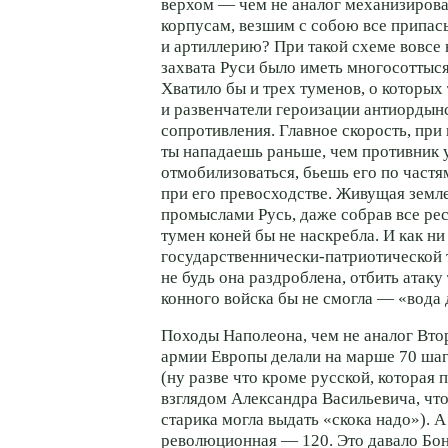
верхом — чем не аналог механизиров
корпусам, везшим с собою все припас
и артиллерию? При такой схеме вовсе 
захвата Руси было иметь многосотты
Хватило бы и трех туменов, о которых
и развенчатели героизации антиордын
сопротивления. Главное скорость, при
ты нападаешь раньше, чем противник 
отмобилизоваться, бьешь его по частя
при его превосходстве. Живущая земл
промыслами Русь, даже собрав все рес
тумен коней бы не наскребла. И как ни
государственнически-патриотической 
не будь она раздроблена, отбить атак
конного войска бы не смогла — «вода
Походы Наполеона, чем не аналог Вт
армии Европы делали на марше 70 шаг
(ну разве что кроме русской, которая
взглядом Александра Васильевича, чт
старика могла выдать «скока надо»). 
революционная — 120. Это давало Бо