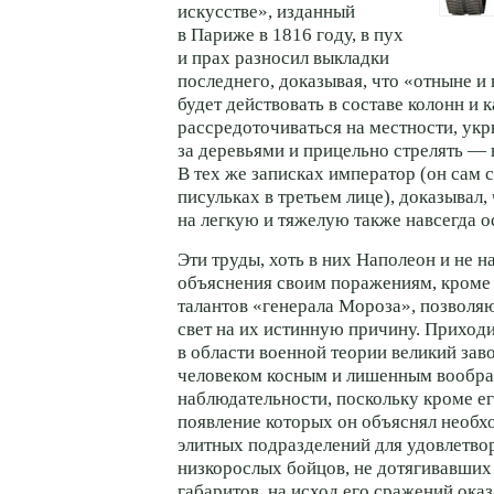
искусстве», изданный
в Париже в 1816 году, в пух
и прах разносил выкладки
последнего, доказывая, что «отныне и
будет действовать в составе колонн и к
рассредоточиваться на местности, укр
за деревьями и прицельно стрелять — 
В тех же записках император (он сам с
писульках в третьем лице), доказывал,
на легкую и тяжелую также навсегда о
Эти труды, хоть в них Наполеон и не 
объяснения своим поражениям, кроме
талантов «генерала Мороза», позволяю
свет на их истинную причину. Приходи
в области военной теории великий зав
человеком косным и лишенным вообра
наблюдательности, поскольку кроме ег
появление которых он объяснял необ
элитных подразделений для удовлетво
низкорослых бойцов, не дотягивавших
габаритов, на исход его сражений ока