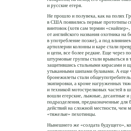
и русские егеря.
Не прошло и полувека, как на полях 
в США появились первые прототипы с
винтовок (хотя сам термин «снайпер»
от английского названия охотника на б
в употребление позже), а под влияни
артиллерии колонны и каре стали прев
и цепи, все более редкие. Еще через п
штурмовые группы стали врываться в 
защитившись стальными кирасами и щ
утыканными шипами булавами. А еще ч
бронежилеты стали общеупотребител
экипировки, а кроме нагруженных тя
и техникой мотострелковых частей в 
вошли егерские, лыжные, десантные и
подразделения, предназначенные для
действий на сложной местности, чем 
«тяжелые» пехотинцы.
Нынешнего же «солдата будущего», к