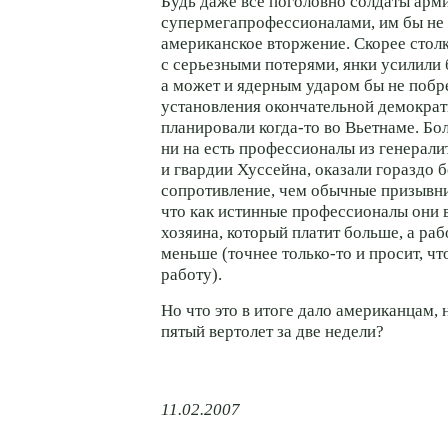
Будь даже все поголовно солдаты арм
супермегапрофессионалами, им бы не 
американское вторжение. Скорее сто
с серьезными потерями, янки усилили 
а может и ядерным ударом бы не побре
установления окончательной демократи
планировали когда-то во Вьетнаме. Бол
ни на есть профессионалы из генерали
и гвардии Хуссейна, оказали гораздо б
сопротивление, чем обычные призывни
что как истинные профессионалы они 
хозяина, который платит больше, а раб
меньше (точнее только-то и просит, чт
работу).
Но что это в итоге дало американцам,
пятый вертолет за две недели?
11.02.2007