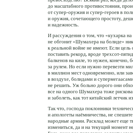
до масштабного противостояния, прои
от супер-оружия и супер-героев в по
и оружия, сочетающего простоту, деш
и надежность.
И рассуждения о том, что «кухарка на
не обгонит «Шумахера на болиде» ни
к реальной войне не имеют. Если цель 
поставить рекорд, вроде трехсот-пяти
балкенов на киле, то нужен, конечно,
за рулем. Но если нужно перевезти м
в миллион мест одновременно, или зав
в воздухе, болидами и супермегаасам
не решить. Уж больно дорого они обхо
все на одного Шумахера тоже рискова
и заболеть, как тот китайский летчик и
Так что, господа поклонники техничес
и апологеты наёмничества, не спешите
народные армии. Расклад может еще т
измениться, да и на текущий момент не