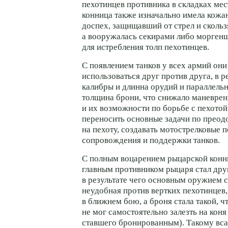
пехотинцев противника в складках мес
конница также изначально имела кож
доспех, защищавший от стрел и сколь
а вооружалась секирами либо морген
для истребления толп пехотинцев.
С появлением танков у всех армий они
использоваться друг против друга, в р
калибры и длинна орудий и параллель
толщина брони, что снижало маневрен
и их возможности по борьбе с пехотой
переносить основные задачи по прео
на пехоту, создавать мотострелковые 
сопровождения и поддержки танков.
С полным воцарением рыцарской конн
главным противником рыцаря стал дру
в результате чего основным оружием с
неудобная против вертких пехотинцев
в ближнем бою, а броня стала такой, 
не мог самостоятельно залезть на кон
ставшего бронированным). Такому вс