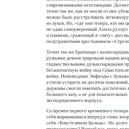
современниками-пехотинцами. Догнать
точно так же, как не могли от них убеж
можно было расстреливать легковоор
из луков. Но, «где они теперь, кто им
не один самоуверенный Ахилл рухнул 
и пламени, сраженный в «пяту» дюз 
полуграмотным крестьянином «Стрело
Точно так же британцы с казнозаряд
ружьями демонстрировали нашим во
гладкоствольными дульнозарядками п
бесконтактную войну под Севастопол
войну. Новомодные Энфилды с бумаж
успели устареть на десяток поколений
державы смогли накопить достаточно 
большого шоу, а не для показательных
экспедиционного корпуса.
Со времен первого кремневого топора
себя вырвавшимся вперед в гонке воо
себя «Властелином Кольца». Но долго 
превосходство? Всякий раз, когда дел