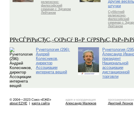
другие весёл
религиозно-
штучки
философский
семинар с Эдгаром
Субботний
Лейтаном
религиозно-
философский
семинар с Эдга
Лейтаном
Р­РєСЃРїРµСЂС‚-С€РѕСѓ В«Р СѓРЅРµС‚РѕР»Рѕ
Рунетология (296):
Рунетология (295
Андрей
Александр Ивано
Колесников,
президент
директор
Национальной
Ассоциации
ассоциации
интернета вещей
дистанционной
торговли
© 2004—2023 Союз «ЕЖЕ»
идея и координация
программирован
about EZHE
|
карта сайта
Александр Малюков
Дмитрий Леонов