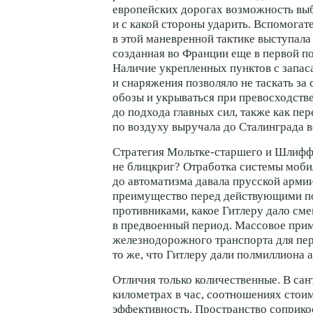
европейских дорогах возможность выби
и с какой стороны ударить. Вспомога
в этой маневренной тактике выступала 
созданная во Франции еще в первой по
Наличие укрепленных пунктов с запас
и снаряжения позволяло не таскать за
обозы и укрываться при превосходств
до подхода главных сил, также как пе
по воздуху выручала до Сталинграда в
Стратегия Мольтке-старшего и Шлиф
не блицкриг? Отработка системы моб
до автоматизма давала прусской армии
преимущество перед действующими п
противниками, какое Гитлеру дало см
в предвоенный период. Массовое при
железнодорожного транспорта для пе
то же, что Гитлеру дали полмиллиона 
Отличия только количественные. В сан
километрах в час, соотношениях стои
эффективность. Пространство соприко