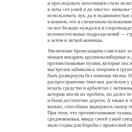
и преследовать пехотинцев стало неле
в латы «от ушей и до хвоста» шевалье
использовать лук, да и подвижностью н
в конном, что в спешенном положении
он все больше нуждался в сопровожд
вспомогательных подразделений — стр
а затем и легкой конницы.
Увеличение бронезащиты советских та
немцев внедрять крупнокалиберные и
противотанковые пушки, которые посл
выстрелов забивались опорами в грунт 
быть развернуты без помощи тягача. 
распространение тяжелых доспехов у 
искать средство в арбалетах с натяж
которые могли их пробить, но долго п
и были достаточно дороги. А также в 
копьях, способных выдержать напор т
При этом, что противотанковые пушки,
средневековья, ввиду своей узкой спе
мало годны для борьбы с вражеской пе