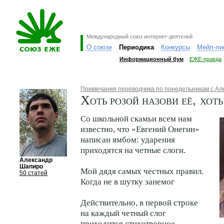
Международный союз интернет-деятелей
О союзе
Периодика
Конкурсы
Мейл-ли
Информационный бум
ЕЖЕ-правда
Примечания переводчика по понедельникам с А
Хоть розой назови её, хоть
Со школьной скамьи всем нам
известно, что «Евгений Онегин»
написан ямбом: ударения
приходятся на четные слоги.
Александр
Шапиро
Мой дядя самых честных правил.
50 статей
Когда не в шутку занемог
Действительно, в первой строке
на каждый четный слог
приходится стихотворное