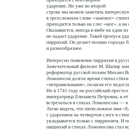
ударение. Но уже во второй
строке мы можем заметить интересну
в трехсложном слове «занемог» стихо
приходится только на слог «мог», а на 
Оказывается, иногда в ямбе на один из
не падает ударение. Такой пропуск уд
пиррихий. Он делает поэзию гораздо б
и разнообразнее.
Интересно появление пиррихия в русс
Замечательный филолог М. Шапир заме
реформатор русской поэзии Михаил В
Ломоносов долгое время считал стихи
«неправильными», полагая его недост
Но в 1741 году на российский престол
императрица Елизавета Петровна, и её
встречаться в стихах Ломоносова — в 
Легко видеть, что пятисложное имя «Е
с ударением на четвертом слоге в сти
укладывается только с пиррихием. И п
пиррихий в стихах Ломоносова стал вс