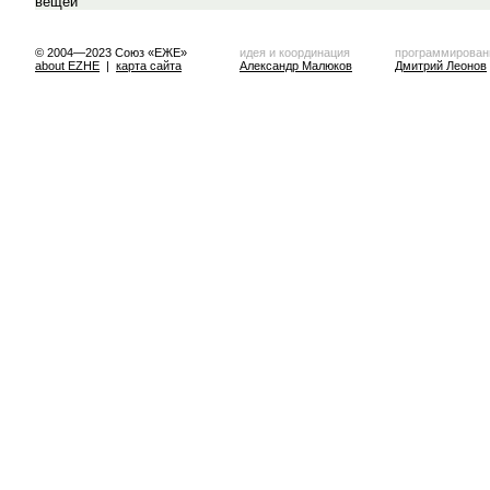
© 2004—2023 Союз «ЕЖЕ»
идея и координация
программирован
about EZHE
|
карта сайта
Александр Малюков
Дмитрий Леонов