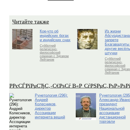
Читайте также
Кое-что об
Из жизни
индийских богах
Абсурдистана
и индийских снах
запрете
Бхагавадгиты
Субботний
другие весёл
религиозно-
штучки
философский
семинар с Эдгаром
Субботний
Лейтаном
религиозно-
философский
семинар с Эдга
Лейтаном
Р­РєСЃРїРµСЂС‚-С€РѕСѓ В«Р СѓРЅРµС‚РѕР»Рѕ
Рунетология (296):
Рунетология (295
Андрей
Александр Ивано
Колесников,
президент
директор
Национальной
Ассоциации
ассоциации
интернета вещей
дистанционной
торговли