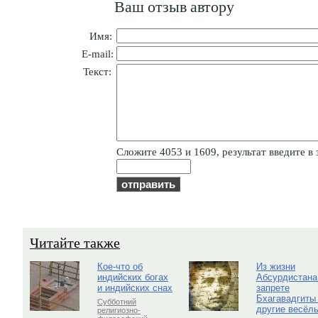
Ваш отзыв автору
Имя:
E-mail:
Текст:
Cлoжитe 4053 и 1609, результат введите в 
Читайте также
Кое-что об
Из жизни
индийских богах
Абсурдистана
и индийских снах
запрете
Бхагавадгиты
Субботний
другие весёл
религиозно-