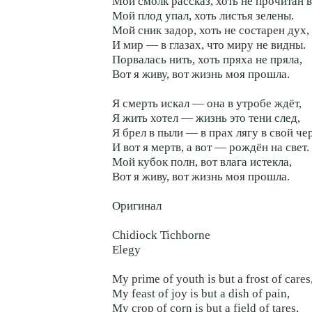
Мой смолк рассказ, хоть не прочитан в
Мой плод упал, хоть листья зелены.
Мой сник задор, хоть не состарен дух,
И мир — в глазах, что миру не видны.
Порвалась нить, хоть пряха не пряла,
Вот я живу, вот жизнь моя прошла.
Я смерть искал — она в утробе ждёт,
Я жить хотел — жизнь это тени след,
Я брел в пыли — в прах лягу в свой че
И вот я мертв, а вот — рождён на свет.
Мой кубок полн, вот влага истекла,
Вот я живу, вот жизнь моя прошла.
Оригинал
Chidiock Tichborne
Elegy
My prime of youth is but a frost of cares
My feast of joy is but a dish of pain,
My crop of corn is but a field of tares,