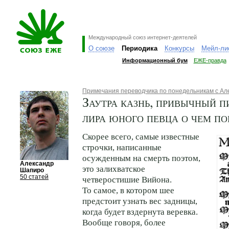
Международный союз интернет-деятелей
О союзе
Периодика
Конкурсы
Мейл-ли
Информационный бум
ЕЖЕ-правда
Примечания переводчика по понедельникам с А
Заутра казнь, привычный п
лира юного певца о чем по
Скорее всего, самые известные
строчки, написанные
осужденным на смерть поэтом,
Александр
это залихватское
Шапиро
50 статей
четверостишие Вийона.
То самое, в котором шее
предстоит узнать вес задницы,
когда будет вздернута веревка.
Вообще говоря, более