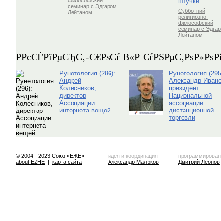
штучки
философский
семинар с Эдгаром
Субботний
Лейтаном
религиозно-
философский
семинар с Эдга
Лейтаном
Р­РєСЃРїРµСЂС‚-С€РѕСѓ В«Р СѓРЅРµС‚РѕР»Рѕ
Рунетология (296):
Рунетология (295
Андрей
Александр Ивано
Колесников,
президент
директор
Национальной
Ассоциации
ассоциации
интернета вещей
дистанционной
торговли
© 2004—2023 Союз «ЕЖЕ»
идея и координация
программирован
about EZHE
|
карта сайта
Александр Малюков
Дмитрий Леонов