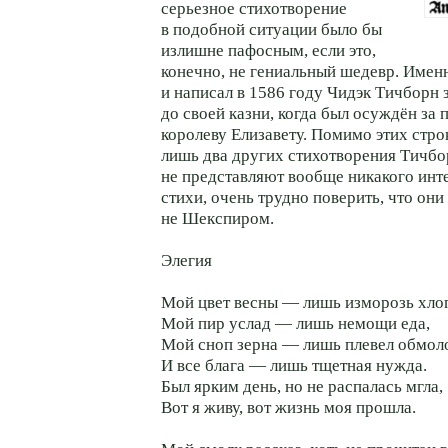
серьезное стихотворение
в подобной ситуации было бы
излишне пафосным, если это,
конечно, не гениальный шедевр. Имен
и написал в 1586 году Чидэк Тичборн 
до своей казни, когда был осуждён за 
королеву Елизавету. Помимо этих стро
лишь два других стихотворения Тичбо
не представляют вообще никакого интер
стихи, очень трудно поверить, что он
не Шекспиром.
Элегия
Мой цвет весны — лишь изморозь хлоп
Мой пир услад — лишь немощи еда,
Мой сноп зерна — лишь плевел обмоло
И все блага — лишь тщетная нужда.
Был ярким день, но не распалась мгла,
Вот я живу, вот жизнь моя прошла.