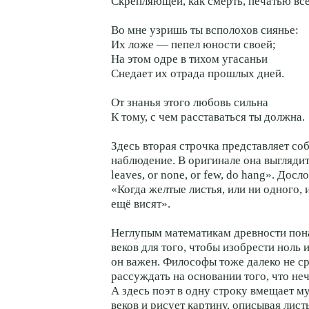
Скрепляющей, как смерть, печатью всё
Во мне узришь ты всполохов сиянье:
Их ложе — пепел юности своей;
На этом одре в тихом угасаньи
Снедает их отрада прошлых дней.
От знанья этого любовь сильна
К тому, с чем расставаться ты должна.
Здесь вторая строчка представляет со
наблюдение. В оригинале она выглядит
leaves, or none, or few, do hang». Досл
«Когда желтые листья, или ни одного, 
ещё висят».
Неглупым математикам древности пон
веков для того, чтобы изобрести ноль 
он важен. Философы тоже далеко не с
рассуждать на основании того, что неч
А здесь поэт в одну строку вмещает 
веков и рисует картину, описывая листь