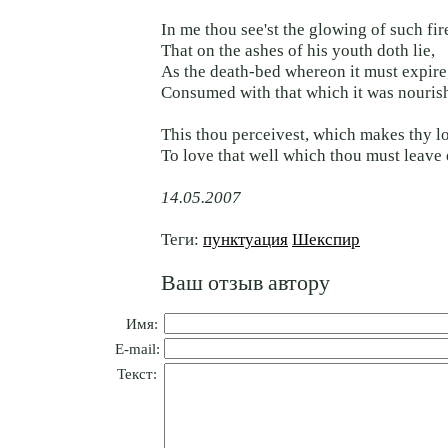
In me thou see'st the glowing of such fir
That on the ashes of his youth doth lie,
As the death-bed whereon it must expire
Consumed with that which it was nourish
This thou perceivest, which makes thy l
To love that well which thou must leave 
14.05.2007
Теги:
пунктуация
Шекспир
Ваш отзыв автору
Имя:
E-mail:
Текст: