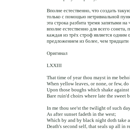
Вполне естественно, что создать таку
только с помощью нетривиальной пунк
эта строка разбита тремя запятыми на 
вполне естественно для всего сонета, 
каждая из трёх строф является одним
предложением из более, чем тридцати 
Оригинал
LXXIII
That time of year thou mayst in me beho
When yellow leaves, or none, or few, do
Upon those boughs which shake against 
Bare ruin'd choirs where late the sweet b
In me thou see'st the twilight of such da
As after sunset fadeth in the west;
Which by and by black night doth take 
Death's second self, that seals up all in re