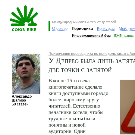
Международный союз интернет-деятелей
О союзе
Периодика
Конкурсы
Мейл-ли
Информационный бум
ЕЖЕ-правда
Примечания переводчика по понедельникам с А
У Депрео была лишь запята
две точки с запятой
В конце 15-го века
книгопечатание сделало
книги доступными гораздо
Александр
более широкому кругу
Шапиро
50 статей
читателей. Естественно,
печатники хотели, чтобы
трудные тексты были
понятны и новой
аудитории. Один