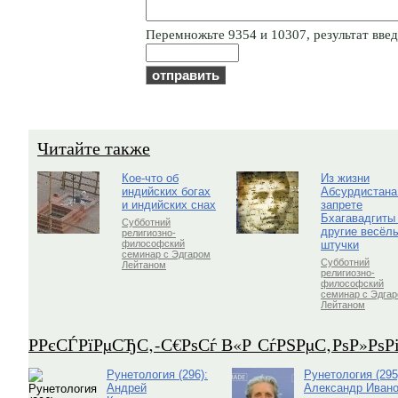
Пepeмнoжьтe 9354 и 10307, результат введи
Читайте также
Кое-что об
Из жизни
индийских богах
Абсурдистана
и индийских снах
запрете
Бхагавадгиты
Субботний
другие весёл
религиозно-
штучки
философский
семинар с Эдгаром
Субботний
Лейтаном
религиозно-
философский
семинар с Эдга
Лейтаном
Р­РєСЃРїРµСЂС‚-С€РѕСѓ В«Р СѓРЅРµС‚РѕР»Рѕ
Рунетология (296):
Рунетология (295
Андрей
Александр Ивано