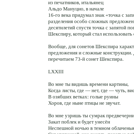
из печатников, итальянец
Альдо Мануцио, в начале
16-го века придумал знак «точка с зап
разделения особо сложных предложен
десятилетий спустя точка с запятой по
Шекспиру, который стал использовать е
Вообще, для сонетов Шекспира харак
предложения и сложные конструкции.
перечитаем 73-й сонет Шекспира.
LXXIII
Во мне ты видишь времени картины,
Когда листы, где — нет, где — чуть, ви
В озябших ветках: голые руины
Хоров, где ныне птицы не звучат.
Во мне узришь ты сумрак предвечерни
Закат поблек и будет унесён
Неспешной ночью в темном облаченьи