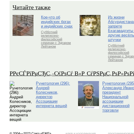
Читайте также
Кое-что об
Из жизни
индийских богах
Абсурдистана
и индийских снах
запрете
Бхагавадгиты
Субботний
другие весёл
религиозно-
штучки
философский
семинар с Эдгаром
Субботний
Лейтаном
религиозно-
философский
семинар с Эдга
Лейтаном
Р­РєСЃРїРµСЂС‚-С€РѕСѓ В«Р СѓРЅРµС‚РѕР»Рѕ
Рунетология (296):
Рунетология (295
Андрей
Александр Ивано
Колесников,
президент
директор
Национальной
Ассоциации
ассоциации
интернета вещей
дистанционной
торговли
© 2004—2023 Союз «ЕЖЕ»
идея и координация
программирован