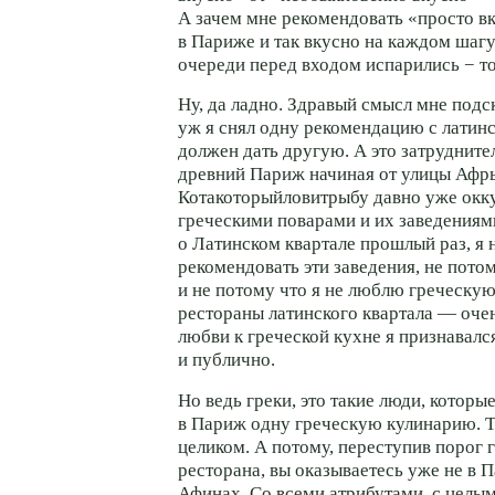
А зачем мне рекомендовать «просто вк
в Париже и так вкусно на каждом шагу
очереди перед входом испарились − то
Ну, да ладно. Здравый смысл мне подск
уж я снял одну рекомендацию с латинс
должен дать другую. А это затрудните
древний Париж начиная от улицы Афры
Котакоторыйловитрыбу давно уже окк
греческими поварами и их заведениями
о Латинском квартале прошлый раз, я н
рекомендовать эти заведения, не пото
и не потому что я не люблю греческу
рестораны латинского квартала — очен
любви к греческой кухне я признавалс
и публично.
Но ведь греки, это такие люди, которы
в Париж одну греческую кулинарию. 
целиком. А потому, переступив порог 
ресторана, вы оказываетесь уже не в П
Афинах. Со всеми атрибутами, с целы