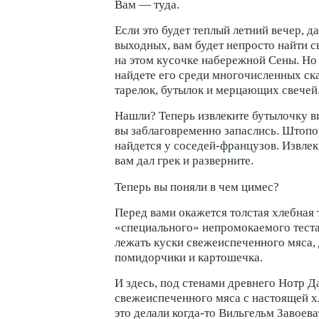
Вам — туда.
Если это будет теплый летний вечер, д
выходных, вам будет непросто найти 
на этом кусочке набережной Сены. Но
найдете его среди многочисленных ска
тарелок, бутылок и мерцающих свечей
Нашли? Теперь извлеките бутылочку в
вы заблаговременно запаслись. Штоп
найдется у соседей-французов. Извлеки
вам дал грек и разверните.
Теперь вы поняли в чем цимес?
Перед вами окажется толстая хлебная т
«специального» непромокаемого теста,
лежать куски свежеиспеченного мяса, 
помидорчики и картошечка.
И здесь, под стенами древнего Нотр Д
свежеиспеченного мяса с настоящей хл
это делали когда-то Вильгельм Завоев