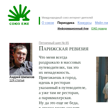
Международный союз интернет-деятелей
О союзе
Периодика
Конкурсы
Мейл-ли
Информационный бум
ЕЖЕ-правда
Пятничный шип № 85
Парижская ревизия
Что меня всегда
раздражало в массовых
путеводителях, так это
их ненадежность.
Приезжаешь в город,
Андрей Шипилов
124 статьи
идешь в ресторан
указанный в путеводителе,
а уже там не ресторан,
а парикмахерская.
Ну да это еще не беда,
в другое место сходить