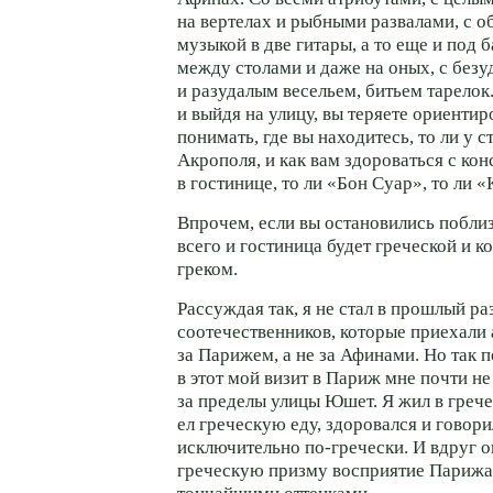
на вертелах и рыбными развалами, с о
музыкой в две гитары, а то еще и под б
между столами и даже на оных, с без
и разудалым весельем, битьем тарелок
и выйдя на улицу, вы теряете ориентир
понимать, где вы находитесь, то ли у с
Акрополя, и как вам здороваться с ко
в гостинице, то ли «Бон Суар», то ли 
Впрочем, если вы остановились поблиз
всего и гостиница будет греческой и к
греком.
Рассуждая так, я не стал в прошлый ра
соотечественников, которые приехали
за Парижем, а не за Афинами. Но так п
в этот мой визит в Париж мне почти н
за пределы улицы Юшет. Я жил в грече
ел греческую еду, здоровался и говор
исключительно по-гречески. И вдруг о
греческую призму восприятие Парижа