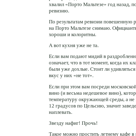
хвалил «Порто Мальтезе» год назад, п
ревизию.
По результатам ревизии повешенную р
на Порто Мальтезе снимаю. Официан
хороши и колоритны.
А вот кухня уже не та.
Если вам подают мидий в раздробленн
означает, что в тот момент, когда их кл
были уже дохлые. Стоит ли удивляться 
вкус у них «не тот».
Если при этом вам посреди московско
вино (и весьма недешевое вино), кото
температуру окружающей среды, а не
12 градусов по Цельсию, значит завед
наплевать.
Звезду нафиг! Прочь!
Такое можно простить летнему кафе в 