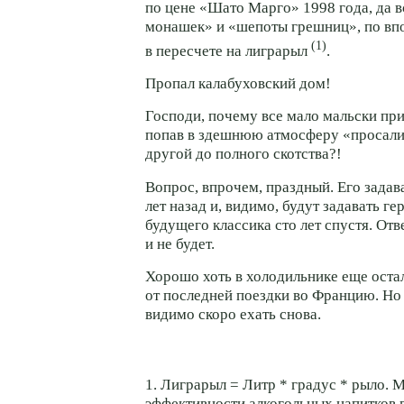
по цене «Шато Марго» 1998 года, да 
монашек» и «шепоты грешниц», по вп
(1)
в пересчете на лиграрыл
.
Пропал калабуховский дом!
Господи, почему все мало мальски пр
попав в здешнюю атмосферу «просалив
другой до полного скотства?!
Вопрос, впрочем, праздный. Его задав
лет назад и, видимо, будут задавать ге
будущего классика сто лет спустя. Отв
и не будет.
Хорошо хоть в холодильнике еще оста
от последней поездки во Францию. Но
видимо скоро ехать снова.
1. Лиграрыл = Литр * градус * рыло. 
эффективности алкогольных напитков 