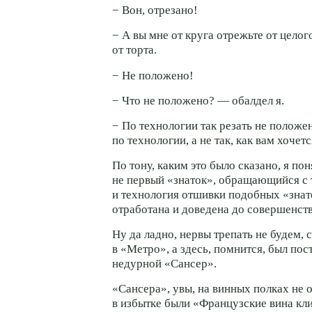
− Вон, отрезано!
− А вы мне от круга отрежьте от целог
от торта.
− Не положено!
− Что не положено? — обалдел я.
− По технологии так резать не положе
по технологии, а не так, как вам хочетс
По тону, каким это было сказано, я пон
не первый «знаток», обращающийся с 
и технология отшивки подобных «знат
отработана и доведена до совершенств
Ну да ладно, нервы трепать не будем,
в «Метро», а здесь, помнится, был по
недурной «Сансер».
«Сансера», увы, на винных полках не о
в избытке были «Французские вина кл