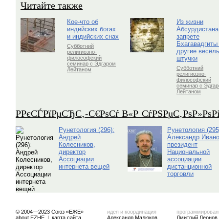
Читайте также
Кое-что об
Из жизни
индийских богах
Абсурдистана
и индийских снах
запрете
Бхагавадгиты
Субботний
другие весёл
религиозно-
штучки
философский
семинар с Эдгаром
Субботний
Лейтаном
религиозно-
философский
семинар с Эдга
Лейтаном
Р­РєСЃРїРµСЂС‚-С€РѕСѓ В«Р СѓРЅРµС‚РѕР»Рѕ
Рунетология (296):
Рунетология (295
Андрей
Александр Ивано
Колесников,
президент
директор
Национальной
Ассоциации
ассоциации
интернета вещей
дистанционной
торговли
© 2004—2023 Союз «ЕЖЕ»
идея и координация
программирован
about EZHE
|
карта сайта
Александр Малюков
Дмитрий Леонов