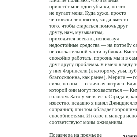
Многие полагают, что эта зима
принесёт мне одни убытки, но это
не пугает меня. Куда хуже, просто
чертовски неприятно, когда вместо
того, чтобы стараться помочь друг
другу, нам, музыкантам,
приходится воевать, используя
недостойные средства — на потребу с
невзыскательной части публики. Вмес
спокойно работать, порознь мы и в са
друг другу проблемы. Я имею в виду 
у них Фаринелли (к которому, увы, пуб
благосклонна, как ранее), Мериги — го
силы, но она — отличная актриса. Еди
которой они могут похвастаться — К
голосом. Зато у меня есть Страда и, к
известно, недавно я нанял Джицциелл
сопранист, при том обладает хорошим
способностями. И голос и манера испо
соответствуют моим ожиданиям.
Позавчера на премьере
Записк