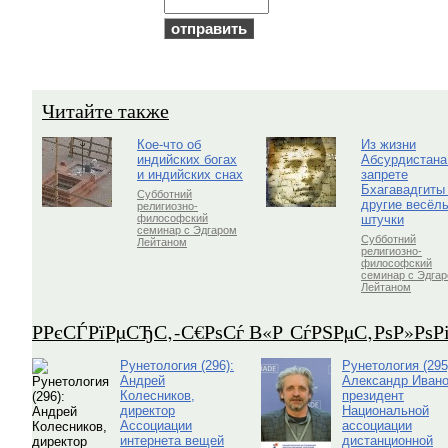
Читайте также
Кое-что об
Из жизни
индийских богах
Абсурдистана
и индийских снах
запрете
Бхагавадгиты
Субботний
другие весёл
религиозно-
штучки
философский
семинар с Эдгаром
Субботний
Лейтаном
религиозно-
философский
семинар с Эдга
Лейтаном
Р­РєСЃРїРµСЂС‚-С€РѕСѓ В«Р СѓРЅРµС‚РѕР»Рѕ
Рунетология (296):
Рунетология (295
Андрей
Александр Ивано
Колесников,
президент
директор
Национальной
Ассоциации
ассоциации
интернета вещей
дистанционной