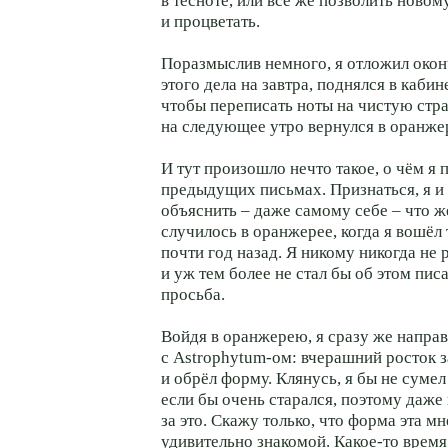
в тесноте, или всё же позволить новом
и процветать.
Поразмыслив немного, я отложил око
этого дела на завтра, поднялся в кабин
чтобы переписать ноты на чистую стр
на следующее утро вернулся в оранже
И тут произошло нечто такое, о чём я 
предыдущих письмах. Признаться, я и
объяснить – даже самому себе – что ж
случилось в оранжерее, когда я вошёл
почти год назад. Я никому никогда не 
и уж тем более не стал бы об этом пис
просьба.
Войдя в оранжерею, я сразу же направ
с Astrophytum-ом: вчерашний росток з
и обрёл форму. Клянусь, я бы не сумел
если бы очень старался, поэтому даже 
за это. Скажу только, что форма эта м
удивительно знакомой. Какое-то время