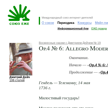
Международный союз интернет-деятелей
О союзе
Периодика
Конкурсы
Мейл-ли
Информационный бум
ЕЖЕ-правда
Воскресные сказки с Дмитрием Дейчем № 19
Op.4 № 6: Allegro Mode
Окончание.
Начало — «
Op.4 № 6: A
Продолжение — «
Op.4
Дмитрий Дейч
106 статей
Гендель — Телеманну, 14 мая
1736 г.
Милостивый государь!