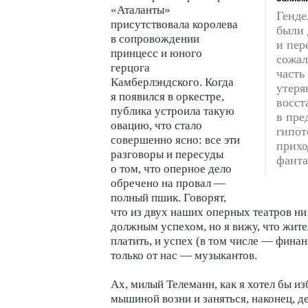
«Аталанты»
Генде
присутствовала королева
были 
в сопровождении
и пер
принцесс и юного
сожал
герцога
часть
Камберлэндского. Когда
утеря
я появился в оркестре,
восст
публика устроила такую
в пре
овацию, что стало
гипот
совершенно ясно: все эти
прихо
разговоры и пересуды
фанта
о том, что оперное дело
обречено на провал —
полный пшик. Говорят,
что из двух наших оперных театров ни
должным успехом, но я вижу, что жит
платить, и успех (в том числе — фина
только от нас — музыкантов.
Ах, милый Телеманн, как я хотел бы из
мышиной возни и заняться, наконец, д