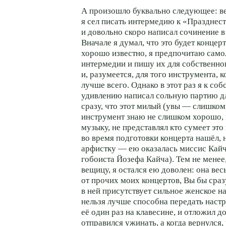
А произошло буквально следующее: ве
я сел писать интермедию к «Празднес
и довольно скоро написал сочинение в 
Вначале я думал, что это будет концерт
хорошо известно, я предпочитаю само
интермедии и пишу их для собственно
и, разумеется, для того инструмента,
лучше всего. Однако в этот раз я к со
удивлению написал сольную партию д
сразу, что этот милый (увы — слишко
инструмент знаю не слишком хорошо, 
музыку, не представлял кто сумеет это
во время подготовки концерта нашёл,
арфистку — ею оказалась миссис Кайч
гобоиста Йозефа Кайча). Тем не менее
вещицу, я остался ею доволен: она вес
от прочих моих концертов, Вы бы сраз
в ней присутствует сильное женское на
нельзя лучше способна передать настр
её один раз на клавесине, и отложил до
отправился ужинать, а когда вернулся,