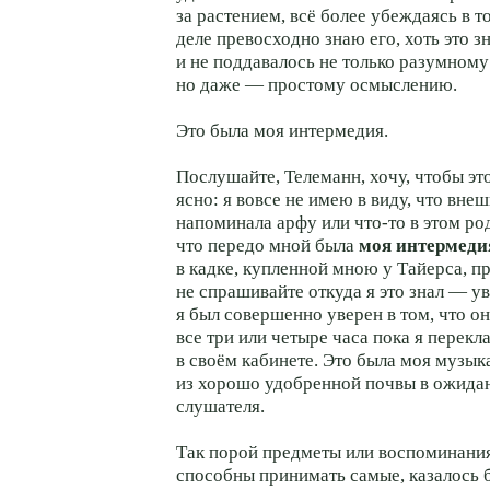
за растением, всё более убеждаясь в т
деле превосходно знаю его, хоть это з
и не поддавалось не только разумном
но даже — простому осмыслению.
Это была моя интермедия.
Послушайте, Телеманн, хочу, чтобы э
ясно: я вовсе не имею в виду, что вне
напоминала арфу или что-то в этом род
что передо мной была
моя интермеди
в кадке, купленной мною у Тайерса, 
не спрашивайте откуда я это знал — у
я был совершенно уверен в том, что он
все три или четыре часа пока я перекл
в своём кабинете. Это была моя музы
из хорошо удобренной почвы в ожида
слушателя.
Так порой предметы или воспоминания
способны принимать самые, казалось 