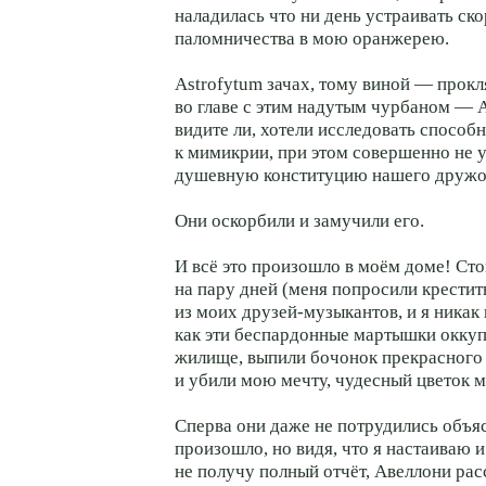
наладилась что ни день устраивать ск
паломничества в мою оранжерею.
Astrofytum зачах, тому виной — прок
во главе с этим надутым чурбаном — 
видите ли, хотели исследовать способ
к мимикрии, при этом совершенно не
душевную конституцию нашего дружо
Они оскорбили и замучили его.
И всё это произошло в моём доме! Сто
на пару дней (меня попросили крестит
из моих друзей-музыкантов, и я никак 
как эти беспардонные мартышки окку
жилище, выпили бочонок прекрасного 
и убили мою мечту, чудесный цветок 
Сперва они даже не потрудились объя
произошло, но видя, что я настаиваю 
не получу полный отчёт, Авеллони расс