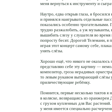
меня вернуться к инструменту и сыграт
Наутро, едва открыв глаза, я бросился
и принялся наигрывать отдельные пас
показались особенно трогательными. 
трудно разжалобить, а уж музыканты, 
вышибить слезу у слушателя во время
попросту бесят. Дорогой Телеманн, я п
играя этот концерт самому себе, плака
унять слёзы.
Хорошо ещё, что никого не оказалось 
представляю себе эту картину — нем
композитор, гроза нерадивых оркестра
то левым рукавом вытирающий слёзы 
приличествующие ребёнку.
Помнится, первые несколько тактов я 
в коляске, возвращаясь из оранжереи
с грузом купленных для Вас растений
у меня имеется специально расчерчен