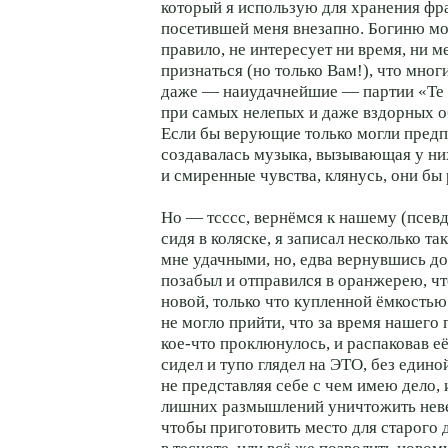
который я использую для хранения фр
посетившей меня внезапно. Богиню мо
правило, не интересует ни время, ни м
признаться (но только Вам!), что мног
даже — наиудачнейшие — партии «Te
при самых нелепых и даже вздорных о
Если бы верующие только могли предп
создавалась музыка, вызывающая у н
и смиренные чувства, клянусь, они бы
Но — тсссс, вернёмся к нашему (псевдо
сидя в коляске, я записал несколько т
мне удачными, но, едва вернувшись до
позабыл и отправился в оранжерею, ч
новой, только что купленной ёмкостью
не могло прийти, что за время нашего 
кое-что проклюнулось, и распаковав её
сидел и тупо глядел на ЭТО, без едино
не представляя себе с чем имею дело, 
лишних размышлений уничтожить неве
чтобы приготовить место для старого