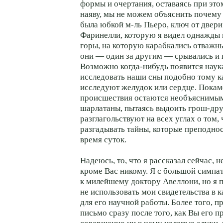
формы и очертания, оставаясь при это
наяву, мы не можем объяснить почему
была юбкой м-ль Пьеро, ключ от двери
Фаринелли, которую я видел однажды
горы, на которую карабкались отважны
они — один за другим — срывались и п
Возможно когда-нибудь появится наука
исследовать наши сны подобно тому к
исследуют желудок или сердце. Покам
происшествия остаются необъяснимым
шарлатаны, пытаясь выдоить грош-дру
разглагольствуют на всех углах о том,
разгадывать тайны, которые преподно
время суток.
Надеюсь, то, что я рассказал сейчас, н
кроме Вас никому. Я с большой симпа
к милейшему доктору Авеллони, но я 
не использовать мои свидетельства в 
для его научной работы. Более того, 
письмо сразу после того, как Вы его п