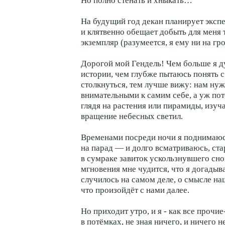
Но полно стенать и хныкать…
На будущий год декан планирует эксп
и клятвенно обещает добыть для меня 
экземпляр (разумеется, я ему ни на гр
Дорогой мой Гендель! Чем больше я д
истории, чем глубже пытаюсь понять с
столкнуться, тем лучше вижу: нам ну
внимательными к самим себе, а уж пот
глядя на растения или пирамиды, изуч
вращение небесных светил.
Временами посреди ночи я поднимаюс
на парад — и долго всматриваюсь, ста
в сумраке завиток ускользнувшего сно
мгновения мне чудится, что я догадыв
случилось на самом деле, о смысле наш
что произойдёт с нами далее.
Но приходит утро, и я - как все проч
в потёмках, не зная ничего, и ничего н