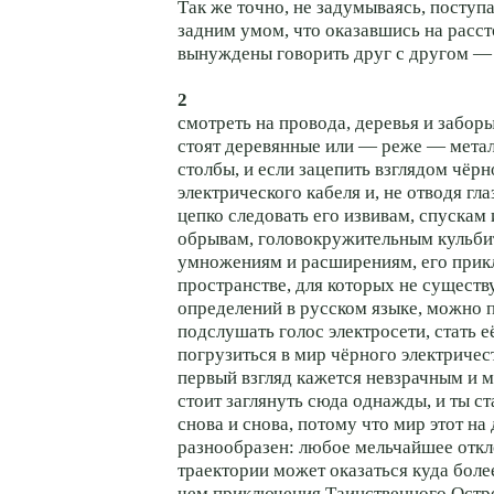
Так же точно, не задумываясь, поступ
задним умом, что оказавшись на расст
вынуждены говорить друг с другом — 
2
смотреть на провода, деревья и забор
стоят деревянные или — реже — мета
столбы, и если зацепить взглядом чёрн
электрического кабеля и, не отводя гла
цепко следовать его извивам, спускам
обрывам, головокружительным кульби
умножениям и расширениям, его прик
пространстве, для которых не существ
определений в русском языке, можно 
подслушать голос электросети, стать е
погрузиться в мир чёрного электричес
первый взгляд кажется невзрачным и 
стоит заглянуть сюда однажды, и ты с
снова и снова, потому что мир этот на
разнообразен: любое мельчайшее откл
траектории может оказаться куда боле
чем приключения Таинственного Остр