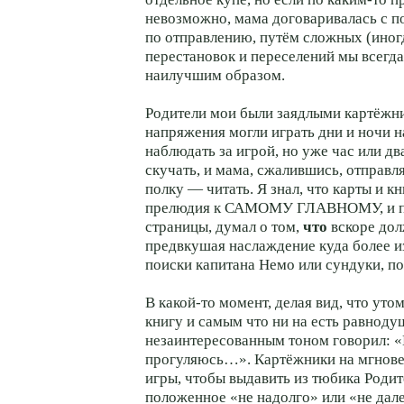
невозможно, мама договаривалась с п
по отправлению, путём сложных (ино
перестановок и переселений мы всегда
наилучшим образом.
Родители мои были заядлыми картёжни
напряжения могли играть дни и ночи н
наблюдать за игрой, но уже час или дв
скучать, и мама, сжалившись, отправ
полку — читать. Я знал, что карты и к
прелюдия к САМОМУ ГЛАВНОМУ, и п
страницы, думал о том,
что
вскоре дол
предвкушая наслаждение куда более и
поиски капитана Немо или сундуки, по
В какой-то момент, делая вид, что уто
книгу и самым что ни на есть равнод
незаинтересованным тоном говорил: 
прогуляюсь…». Картёжники на мгнове
игры, чтобы выдавить из тюбика Роди
положенное «не надолго» или «не дале