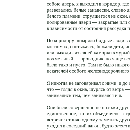
собою дверь, я выходил в коридор, гд
развевались белые занавески, словно 
белого пламени, струящегося из окон, 
полированные двери — закрытые или 
в зависимости от состояния рассудка 
По коридору шныряли бодрые люди в 
костюмах, спотыкаясь, бежали дети, и
или выходил из своей каморки хмуры
похмельный — проводник, но чаще все
было тихо и пусто. Там не было никог
искателей особого железнодорожного
Я никогда не заговаривал с ними, и до 
что — глядя в окна, щурясь от ветра —
занимались тем, чем занимался и я.
Они были совершенно не похожи друг 
единственное, что их объединяло – ст
встречи: стоило одному заметить друго
уходил в соседний вагон, будто
этот
в