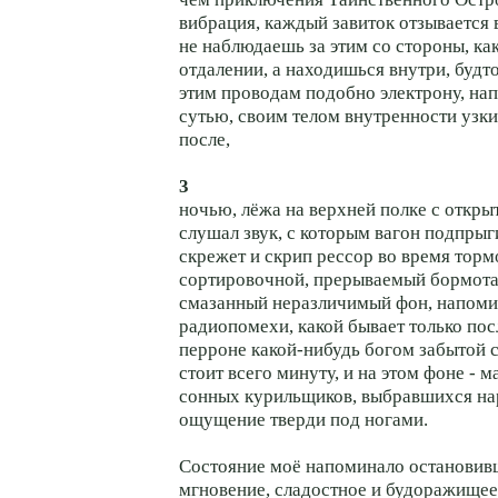
вибрация, каждый завиток отзывается 
не наблюдаешь за этим со стороны, как
отдалении, а находишься внутри, будт
этим проводам подобно электрону, нап
сутью, своим телом внутренности узки
после,
3
ночью, лёжа на верхней полке с откры
слушал звук, с которым вагон подпрыг
скрежет и скрип рессор во время тор
сортировочной, прерываемый бормота
смазанный неразличимый фон, напо
радиопомехи, какой бывает только пос
перроне какой-нибудь богом забытой с
стоит всего минуту, и на этом фоне -
сонных курильщиков, выбравшихся на
ощущение тверди под ногами.
Состояние моё напоминало остановив
мгновение, сладостное и будоражищее,