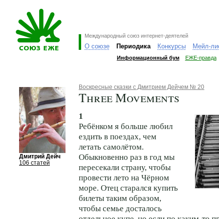
Международный союз интернет-деятелей
О союзе
Периодика
Конкурсы
Мейл-ли
Информационный бум
ЕЖЕ-правда
Воскресные сказки с Дмитрием Дейчем № 20
Three Movements
1
Ребёнком я больше любил
ездить в поездах, чем
летать самолётом.
Обыкновенно раз в год мы
Дмитрий Дейч
106 статей
пересекали страну, чтобы
провести лето на Чёрном
море. Отец старался купить
билеты таким образом,
чтобы семье досталось
отдельное купе, но если по каким-то 