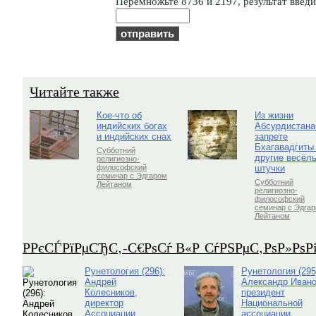
Пepeмнoжьтe 8736 и 2197, результат введит
Читайте также
Кое-что об
Из жизни
индийских богах
Абсурдистана
и индийских снах
запрете
Бхагавадгиты
Субботний
другие весёл
религиозно-
штучки
философский
семинар с Эдгаром
Субботний
Лейтаном
религиозно-
философский
семинар с Эдга
Лейтаном
Р­РєСЃРїРµСЂС‚-С€РѕСѓ В«Р СѓРЅРµС‚РѕР»Рѕ
Рунетология (296):
Рунетология (295
Андрей
Александр Ивано
Колесников,
президент
директор
Национальной
Ассоциации
ассоциации