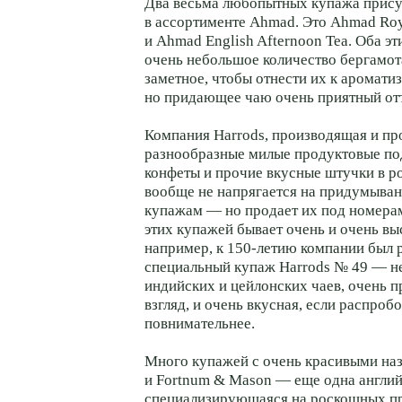
Два весьма любопытных купажа прису
в ассортименте Ahmad. Это Ahmad Roy
и Ahmad English Afternoon Tea. Оба эт
очень небольшое количество бергамот
заметное, чтобы отнести их к аромати
но придающее чаю очень приятный от
Компания Harrods, производящая и п
разнообразные милые продуктовые под
конфеты и прочие вкусные штучки в р
вообще не напрягается на придумыван
купажам — но продает их под номера
этих купажей бывает очень и очень вы
например, к 150-летию компании был 
специальный купаж Harrods № 49 — н
индийских и цейлонских чаев, очень п
взгляд, и очень вкусная, если распробо
повнимательнее.
Много купажей с очень красивыми на
и Fortnum & Mason — еще одна англий
специализирующаяся на роскошных пр