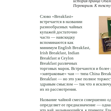
история принца Обалд
Перекориля. К текст
Слово «Breakfast»
встречается в названии
разнообразных чайных
купажей достаточно
часто — навскидку
вспоминаются как
минимум English Breakfast,
Irish Breakfast, Indian
Breakfast и Ceylon
Breakfast различных
торговых марок. Встречаются и более
«завтраковые» чаи — типа China Break
Breakfast — но это уже полное торжес
здравым смыслом — так что я исключ
их из рассмотрения.
Название чайной смеси совершенно о
определяет ее предназначение — однак
что чай, называющийся, к примеру, Eng