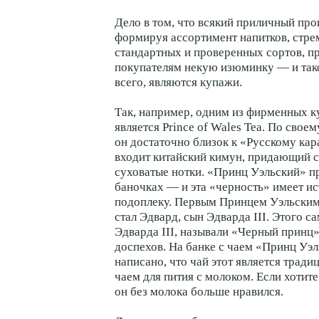
Дело в том, что всякий приличный про
формируя ассортимент напитков, стре
стандартных и проверенных сортов, п
покупателям некую изюминку — и так
всего, являются купажи.
Так, например, одним из фирменных к
является Prince of Wales Tea. По своем
он достаточно близок к «Русскому ка
входит китайский кимун, придающий 
суховатые нотки. «Принц Уэльский» п
баночках — и эта «черность» имеет и
подоплеку. Первым Принцем Уэльским
стал Эдвард, сын Эдварда III. Этого с
Эдварда III, называли «Черный принц
доспехов. На банке с чаем «Принц Уэ
написано, что чай этот является трад
чаем для пития с молоком. Если хотит
он без молока больше нравился.