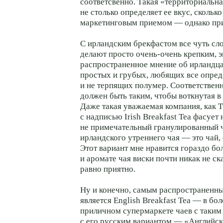
соответсвенно. Такая «территориальна
не столько определяет ее вкус, сколько
маркетинговым приемом — однако пр
С ирландским брекфастом все чуть сло
делают просто очень-очень крепким, 
распространенное мнение об ирландца
простых и грубых, любящих все опре
и не терпящих полумер. Соответственн
должен быть таким, чтобы воткнутая в 
Даже такая уважаемая компания, как T
с надписью Irish Breakfast Tea фасует
не примечательный гранулированный ч
ирландского утреннего чая — это чай,
Этот вариант мне нравится гораздо бо
и аромате чая виски почти никак не ск
равно приятно.
Ну и конечно, самым распространенн
является English Breakfast Tea — в бо
приличном супермаркете чаев с таким
с его русским вариантом — «Английск