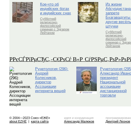
Кое-что об
Из жизни
индийских богах
Абсурдистана
и индийских снах
запрете
Бхагавадгиты
Субботний
другие весёл
религиозно-
штучки
философский
семинар с Эдгаром
Субботний
Лейтаном
религиозно-
философский
семинар с Эдга
Лейтаном
Р­РєСЃРїРµСЂС‚-С€РѕСѓ В«Р СѓРЅРµС‚РѕР»Рѕ
Рунетология (296):
Рунетология (295
Андрей
Александр Ивано
Колесников,
президент
директор
Национальной
Ассоциации
ассоциации
интернета вещей
дистанционной
торговли
© 2004—2023 Союз «ЕЖЕ»
идея и координация
программирован
about EZHE
|
карта сайта
Александр Малюков
Дмитрий Леонов