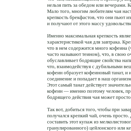
нельзя пить за обедом или вечерами. 
Мало того, многим любителям чая нас
крепкость брекфастов, что они пьют 
и получают от этого массу удовольств
Именно максимальная крепкость являе
характеристикой чая для завтрака. Кре
что в нем содержится много кофеина 
часто называют теином), что, в свою о
обуславливает бодрящие свойства напи
что, взаимодействуя с дубильными ве
кофеин образует кофеиновый танат, и 
соединение и попадает в наш организм
Этот самый танат действует значитель
кофеин — именно поэтому человек, пр
бодрящего действия чая может просто 
Так вот, добиться того, чтобы при зав
получался крепкий чай, очень просто.
составить этот купаж из мелколистовог
гранулированного) цейлонского или к