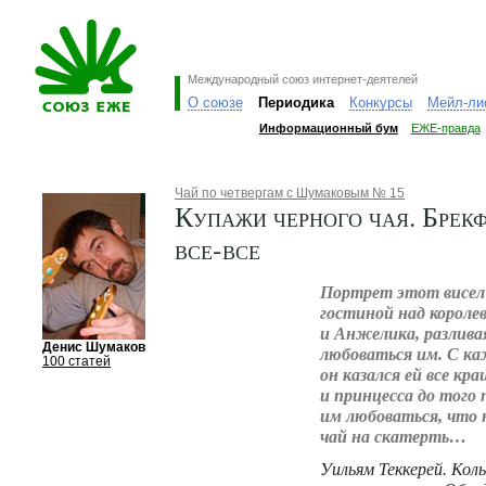
Международный союз интернет-деятелей
О союзе
Периодика
Конкурсы
Мейл-ли
Информационный бум
ЕЖЕ-правда
Чай по четвергам с Шумаковым № 15
Купажи черного чая. Брекф
все-все
Портрет этот висел 
гостиной над короле
и Анжелика, разливая
Денис Шумаков
любоваться им. С к
100 статей
он казался ей все кра
и принцесса до того
им любоваться, что 
чай на скатерть…
Уильям Теккерей. Коль