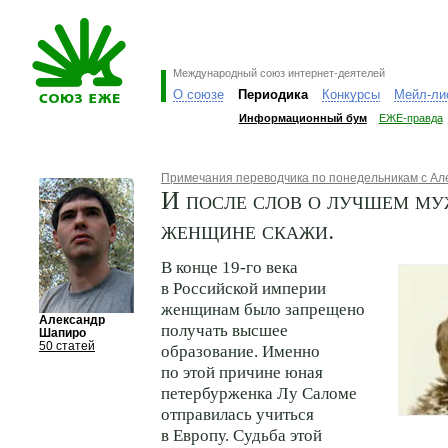
Международный союз интернет-деятелей
О союзе
Периодика
Конкурсы
Мейл-ли
Информационный бум
ЕЖЕ-правда
Примечания переводчика по понедельникам с А
И после слов о лучшем м
женщине скажи.
В конце 19-го века
в Российской империи
женщинам было запрещено
Александр
получать высшее
Шапиро
50 статей
образование. Именно
по этой причине юная
петербурженка Лу Саломе
отправилась учиться
в Европу. Судьба этой