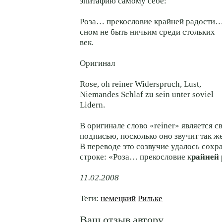
эпитафию самому себе:
Роза… прекословие крайней радости
сном не быть ничьим среди стольких
век.
Оригинал
Rose, oh reiner Widerspruch, Lust,
Niemandes Schlaf zu sein unter soviel
Lidern.
В оригинале слово «reiner» является 
подписью, посколько оно звучит так же
В переводе это созвучие удалось сохр
строке: «Роза… прекословие к
райней 
11.02.2008
Теги:
немецкий
Рильке
Ваш отзыв автору