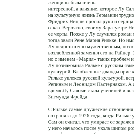
женщины была очень
интересной, а влияние, которое Лу Са
на культурную жизнь Германии трудно
Фридрих Ницше просил руки и сердца 
отказ. Вероятно, своему Заратустре Н
ее черты. Позже у Лу случился роман 
тогда звали Рене Мария Рильке. Но им
Лу недостаточно мужественным, поэто
возлюбленной заменил его на Райнер. 
но с именем «Мария» таких проблем н
Лу познакомила Рильке с русским язы
культурой. Влюбленные дважды приезж
Рильке увлекся русской культурой, вст
Репиным и Леонидом Пастернаком. А 
время Лу Саломе стала ученицей и во
Зигмунда Фрейда.
С Рильке самые дружеские отношения
сохраняла до 1926 года, когда Рильке 
Сам он считал, что умирает от заражен
у него началось после укола шипом ро