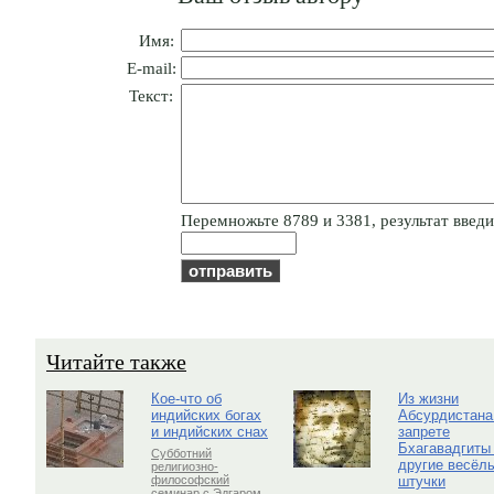
Имя:
E-mail:
Текст:
Пepeмнoжьтe 8789 и 3381, результат введит
Читайте также
Кое-что об
Из жизни
индийских богах
Абсурдистана
и индийских снах
запрете
Бхагавадгиты
Субботний
другие весёл
религиозно-
штучки
философский
семинар с Эдгаром