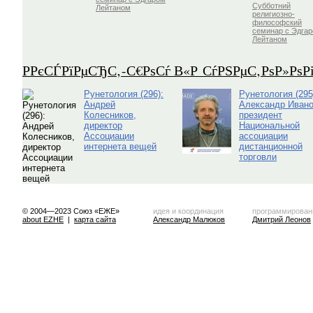
Субботний
Лейтаном
религиозно-
философский
семинар с Эдга
Лейтаном
Р­РєСЃРїРµСЂС‚-С€РѕСѓ В«Р СѓРЅРµС‚РѕР»Рѕ
Рунетология (296):
Рунетология (295
Андрей
Александр Ивано
Колесников,
президент
директор
Национальной
Ассоциации
ассоциации
интернета вещей
дистанционной
торговли
© 2004—2023 Союз «ЕЖЕ»
идея и координация
программирован
about EZHE
|
карта сайта
Александр Малюков
Дмитрий Леонов