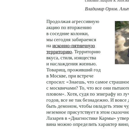
стоят лицом к Москв
Владимир Орлов. Аль
Продолжая агрессивную
акцию по вторжению
в соседние колонки,
мы сегодня забираемся
на
исконно-пятничную
территорию
. Территорию
вкуса, стиля, изящества
и наслаждения жизнью.
Товарищ, проживший год
в Москве, при встрече
спросил: «Знаешь, что самое страшно
с москвичами? То, что все они пытают
пловом». Хотя, судя по эпиграфу из 
годов, все не так безнадежно. И вовсе
быть демоном, чтобы овладеть этим чу
неземное присутствует в этом сказочн
Лазарев в «Диагностике Кармы» утвер
вина можно определить характер винод