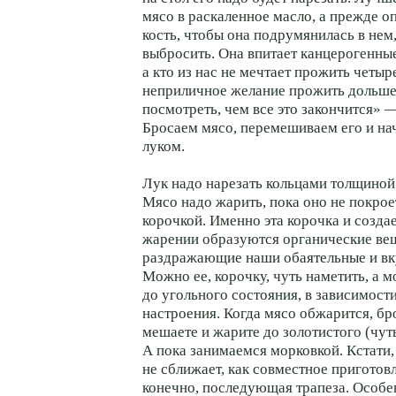
мясо в раскаленное масло, а прежде о
кость, чтобы она подрумянилась в нем,
выбросить. Она впитает канцерогенные
а кто из нас не мечтает прожить четыр
неприличное желание прожить дольше
посмотреть, чем все это закончится» 
Бросаем мясо, перемешиваем его и на
луком.
Лук надо нарезать кольцами толщино
Мясо надо жарить, пока оно не покро
корочкой. Именно эта корочка и создае
жарении образуются органические вещ
раздражающие наши обаятельные и вк
Можно ее, корочку, чуть наметить, а 
до угольного состояния, в зависимост
настроения. Когда мясо обжарится, бро
мешаете и жарите до золотистого (чуть
А пока занимаемся морковкой. Кстати,
не сближает, как совместное приготовл
конечно, последующая трапеза. Особе