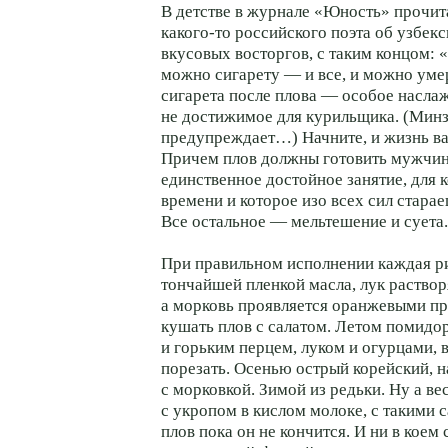
В детстве в журнале «Юность» прочит
какого-то российского поэта об узбекс
вкусовых восторгов, с таким концом: «
можно сигарету — и все, и можно умер
сигарета после плова — особое наслаж
не достижимое для курильщика. (Мин
предупреждает…) Начните, и жизнь ва
Причем плов должны готовить мужчи
единственное достойное занятие, для 
времени и которое изо всех сил стара
Все остальное — мельтешение и суета.
При правильном исполнении каждая р
тончайшей пленкой масла, лук раствор
а морковь проявляется оранжевыми п
кушать плов с салатом. Летом помидо
и горьким перцем, луком и огурцами, 
порезать. Осенью острый корейский, 
с морковкой. Зимой из редьки. Ну а в
с укропом в кислом молоке, с такими 
плов пока он не кончится. И ни в коем 