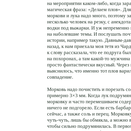
на мероприятии каком-либо, когда зар
магическая фраза: «Делаем плов». Дл
моркови и лука надо много, поэтому з
несколько человек на резку, с анекдо
водки под выжарки. И уж непременно 
на наболевшие темы. И послушать поч
истории, например такую. Давным-дав
назад, к нам приехала моя тетя из Чард
к слову рассказала, что ее подруга бы
на похоронах, а там какой-то мужчина
просто фантастически вкусный. Через
выяснилось, что именно тот плов варил
совпадение.
Морковь надо почистить и порезать с
примерно 3×3 мм. Когда лук подрумян
морковку и часто перемешиваем соде
ничего не подгорело. Если есть барбар
сейчас, а также соль и перец. Морков
чуть-чуть, лишь бы обмякла, а можно 
чтобы сильно подрумянилась. В перво