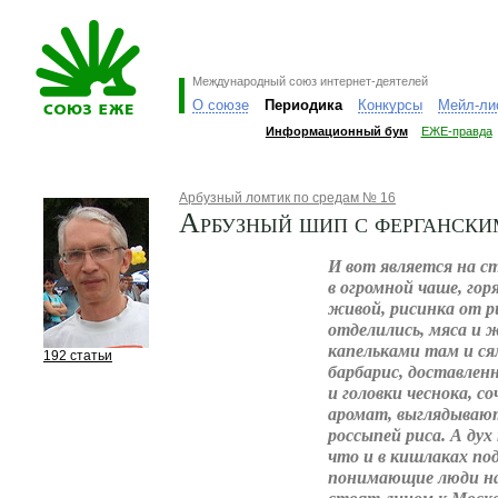
Международный союз интернет-деятелей
О союзе
Периодика
Конкурсы
Мейл-ли
Информационный бум
ЕЖЕ-правда
Арбузный ломтик по средам № 16
Арбузный шип с ферганск
И вот является на ст
в огромной чаше, гор
живой, рисинка от р
отделились, мяса и 
капельками там и ся
192 статьи
барбарис, доставлен
и головки чеснока, с
аромат, выглядываю
россыпей риса. А дух 
что и в кишлаках по
понимающие люди на