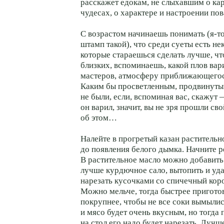
расскажет едокам, не слыхавшим о ка
чудесах, о характере и настроении пов
С возрастом начинаешь понимать (
я-т
штамп такой), что среди суеты есть не
которые стараешься сделать лучше, ч
близких, вспоминаешь, какой плов вар
мастеров, атмосферу приближающего
Каким бы просветленным, продвинуты
не были, если, вспоминая вас, скажут 
он варил, значит, вы не зря прошли св
об этом…
Налейте в прогретый казан растительн
до появления белого дымка. Начните р
В растительное масло можно добавить
лучше курдючное сало, вытопить и уд
нарезать кусочками со спичечный кор
Можно мельче, тогда быстрее приготов
покрупнее, чтобы не все соки вымылис
и мясо будет очень вкусным, но тогда
на стол его надо будет нарезать. Лучш