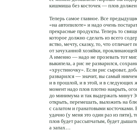
кишмиша без косточек — плов должен
Теперь самое главное. Все предыдущи
«на автопилоте» и надо очень постарат
прекрасные продукты. Теперь то свящ
которое должно сделать из всего соде
яство, мечту, сказку, то, что отличает 
от зачуханной хозяйки, проклинающей
А именно — надо не прозевать тот миг,
выкипела, а рис не разварился, сохра
«хрустиночку». Если рис сыроват, доб
разварился — значит, вы самый никче
и в прошлой, и в этой, и в следующих 
момент надо плов плотно накрыть, ого
до минимума и так выдержать минут 
открыть, перемешать, выложить на блю
с салатом и гранатовыми косточками. 
удачно (у меня это один раз из пяти), т
плов будет рассыпчатым, будет дышать
а запах…