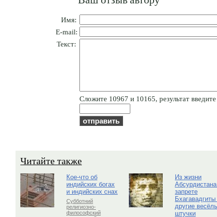
Имя:
E-mail:
Текст:
Cлoжитe 10967 и 10165, результат введите 
Читайте также
Кое-что об
Из жизни
индийских богах
Абсурдистана
и индийских снах
запрете
Бхагавадгиты
Субботний
другие весёл
религиозно-
штучки
философский