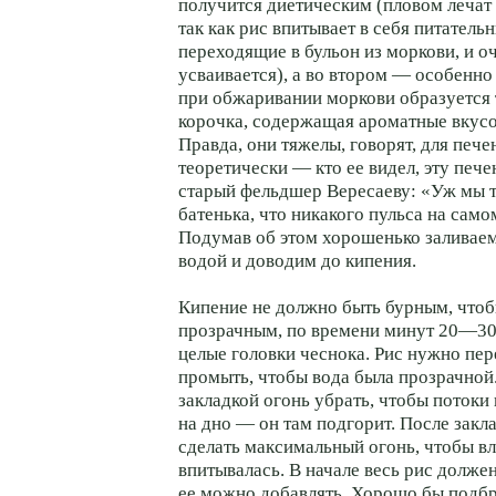
получится диетическим (пловом лечат 
так как рис впитывает в себя питатель
переходящие в бульон из моркови, и 
усваивается), а во втором — особенно
при обжаривании моркови образуется 
корочка, содержащая ароматные вкусо
Правда, они тяжелы, говорят, для печен
теоретически — кто ее видел, эту пече
старый фельдшер Вересаеву: «Уж мы т
батенька, что никакого пульса на самом
Подумав об этом хорошенько заливае
водой и доводим до кипения.
Кипение не должно быть бурным, чтоб
прозрачным, по времени минут 20—3
целые головки чеснока. Рис нужно пе
промыть, чтобы вода была прозрачной
закладкой огонь убрать, чтобы потоки 
на дно — он там подгорит. После закл
сделать максимальный огонь, чтобы в
впитывалась. В начале весь рис должен
ее можно добавлять. Хорошо бы подбр