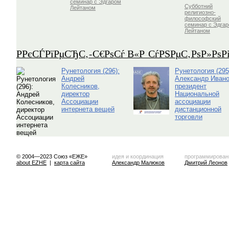
семинар с Эдгаром
Субботний
Лейтаном
религиозно-
философский
семинар с Эдга
Лейтаном
Р­РєСЃРїРµСЂС‚-С€РѕСѓ В«Р СѓРЅРµС‚РѕР»Рѕ
Рунетология (296):
Рунетология (295
Андрей
Александр Ивано
Колесников,
президент
директор
Национальной
Ассоциации
ассоциации
интернета вещей
дистанционной
торговли
© 2004—2023 Союз «ЕЖЕ»
идея и координация
программирован
about EZHE
|
карта сайта
Александр Малюков
Дмитрий Леонов