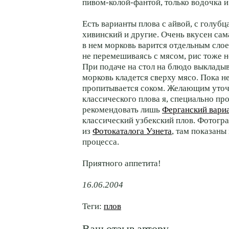
пивом-колой-фантой, только водочка и
Есть варианты плова с айвой, с голубц
хивинский и другие. Очень вкусен сам
в нем морковь варится отдельным слое
не перемешиваясь с мясом, рис тоже 
При подаче на стол на блюдо выкладыв
морковь кладется cверху мясо. Пока не
пропитывается соком. Желающим уточ
классического плова я, специально пр
рекомендовать лишь
Ферганский вари
классический узбекский плов. Фотогр
из
Фотокаталога Узнета
, там показаны
процесса.
Приятного аппетита!
16.06.2004
Теги:
плов
Ваш отзыв автору