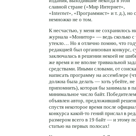
издания, выходившие некогда в этой
славной стране («Мир Интернет»,
«Inter
net
», «Программист» и т. д.), но 
немножко не о том.
К несчастью, у меня не сохранилось н
журнала «Монитор» — ведь сколько с 
утекло… Но я отлично помню, что год
редакцией был организован конкурс, с
заключалась в решении некоей не шибк
же время и не вполне тривиальной за
средствами. Иными словами, от соиск
написать программу на ассемблере (ч
должна была делать — хоть убейте, не
припомнить), которая бы занимала в 
минимальное число байт. Победителем
объявлен автор, предложивший решени
спустя некоторое время после официа
конкурса какой-то гений прислал в р
размером всего в 19 байт — и этому п
статью на первых полосах!