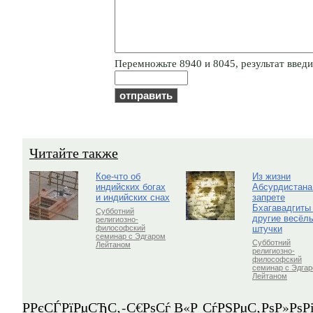
Пepeмнoжьтe 8940 и 8045, результат введит
Читайте также
Кое-что об
Из жизни
индийских богах
Абсурдистана
и индийских снах
запрете
Бхагавадгиты
Субботний
другие весёл
религиозно-
штучки
философский
семинар с Эдгаром
Субботний
Лейтаном
религиозно-
философский
семинар с Эдга
Лейтаном
Р­РєСЃРїРµСЂС‚-С€РѕСѓ В«Р СѓРЅРµС‚РѕР»Рѕ