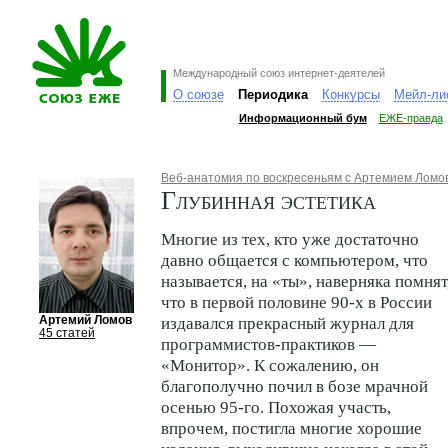
Международный союз интернет-деятелей
О союзе
Периодика
Конкурсы
Мейл-ли
Информационный бум
ЕЖЕ-правда
Веб-анатомия по воскресеньям с Артемием Лом
Глубинная эстетика
Многие из тех, кто уже достаточно
давно общается с компьютером, что
называется, на «ты», наверняка помнят
что в первой половине
90-х
в России
Артемий Ломов
издавался прекрасный журнал для
45 статей
программистов-практиков —
«Монитор». К сожалению, он
благополучно почил в бозе мрачной
осенью
95-го.
Похожая участь,
впрочем, постигла многие хорошие