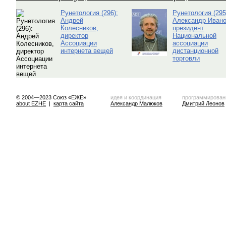
Рунетология (296):
Рунетология (295
Андрей
Александр Ивано
Колесников,
президент
директор
Национальной
Ассоциации
ассоциации
интернета вещей
дистанционной
торговли
© 2004—2023 Союз «ЕЖЕ»
идея и координация
программирован
about EZHE
|
карта сайта
Александр Малюков
Дмитрий Леонов