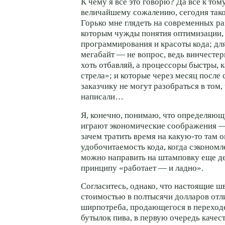
К чему я все это говорю? Да все к тому,
величайшему сожалению, сегодня так
Горько мне глядеть на современных ра
которым чужды понятия оптимизации, 
программирования и красоты кода; дл
мегабайт — не вопрос, ведь винчесте
хоть отбавляй, а процессоры быстры, 
стрела»; и которые через месяц после 
заказчику не могут разобраться в том,
написали…
Я, конечно, понимаю, что определяю
играют экономические соображения — 
зачем тратить время на
какую-то
там о
удобочитаемость кода, когда сэконом
можно направить на штамповку еще де
принципу «работает — и ладно».
Согласитесь, однако, что настоящие ш
стоимостью в полтысячи долларов отли
ширпотреба, продающегося в переходе
бутылок пива, в первую очередь качес