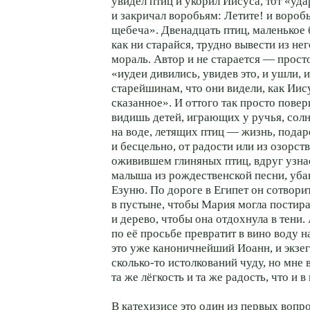
увидел птиц и укорил Иисуса, тот «уд
и закричал воробьям: Летите! и воробь
щебеча». Двенадцать птиц, маленькое
как ни старайся, трудно вывести из не
мораль. Автор и не старается — просто
«иудеи дивились, увидев это, и ушли, 
старейшинам, что они видели, как Ии
сказанное». И оттого так просто повер
видишь детей, играющих у ручья, сол
на воде, летящих птиц — жизнь, пода
и бесцельно, от радости или из озорств
оживившем глиняных птиц, вдруг узн
малыша из рождественской песни, уб
Езуню. По дороге в Египет он сотвори
в пустыне, чтобы Мария могла постира
и дерево, чтобы она отдохнула в тени.
по её просьбе превратит в вино воду н
это уже каноничнейший Иоанн, и экзе
сколько-то истолкований чуду, но мне 
та же лёгкость и та же радость, что и 
В катехизисе это один из первых вопро