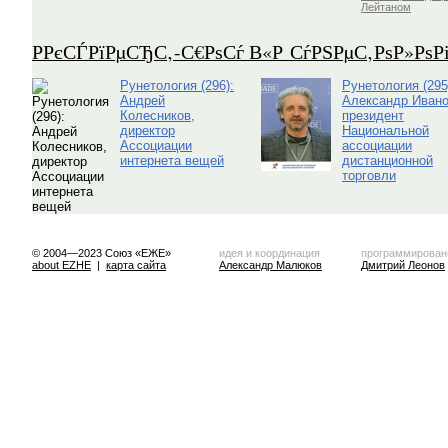
Лейтаном
Р­РєСЃРїРµСЂС‚-С€РѕСѓ В«Р СѓРЅРµС‚РѕР»Рѕ
Рунетология (296):
Рунетология (295
Андрей
Александр Ивано
Колесников,
президент
директор
Национальной
Ассоциации
ассоциации
интернета вещей
дистанционной
торговли
© 2004—2023 Союз «ЕЖЕ»
идея и координация
программирован
about EZHE
|
карта сайта
Александр Малюков
Дмитрий Леонов