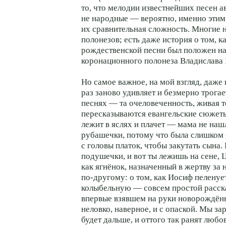
то, что мелодии известнейших песен а
не народные — вероятно, именно этим
их сравнительная сложность. Многие 
полонезов; есть даже история о том, ка
рождественской песни был положен н
коронационного полонеза Владислава 
Но самое важное, на мой взгляд, даже 
раз заново удивляет и безмерно трогае
песнях — та очеловеченность, живая т
пересказываются евангельские сюжет
лежит в яслях и плачет — мама не наш
рубашечки, потому что была слишком 
с головы платок, чтобы закутать сына.
подушечки, и вот ты лежишь на сене, Ц
как ягнёнок, назначенный в жертву за 
по-другому: о том, как Иосиф пеленуе
колыбельную — совсем простой расск
впервые взявшем на руки новорождённ
неловко, наверное, и с опаской. Мы за
будет дальше, и оттого так ранят люб