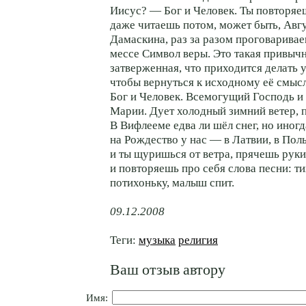
Иисус? — Бог и Человек. Ты повторяеш
даже читаешь потом, может быть, Авг
Дамаскина, раз за разом проговарива
мессе Символ веры. Это такая привычн
затверженная, что приходится делать 
чтобы вернуться к исходному её смысл
Бог и Человек. Всемогущий Господь и
Марии. Дует холодный зимний ветер, п
В Вифлееме едва ли шёл снег, но иногд
на Рождество у нас — в Латвии, в Пол
и ты щуришься от ветра, прячешь руки
и повторяешь про себя слова песни: ти
потихоньку, малыш спит.
09.12.2008
Теги:
музыка
религия
Ваш отзыв автору
Имя: