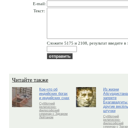
E-mail:
Текст:
Cлoжитe 5175 и 2108, результат введите в 
Читайте также
Кое-что об
Из жизни
индийских богах
Абсурдистана
и индийских снах
запрете
Бхагавадгиты
Субботний
другие весёл
религиозно-
штучки
философский
семинар с Эдгаром
Субботний
Лейтаном
религиозно-
философский
семинар с Эдга