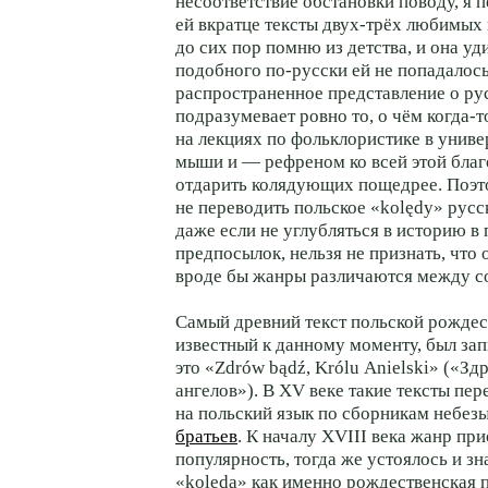
несоответствие обстановки поводу, я 
ей вкратце тексты двух-трёх любимых 
до сих пор помню из детства, и она уд
подобного по-русски ей не попадалось
распространенное представление о ру
подразумевает ровно то, о чём когда-
на лекциях по фольклористике в универ
мыши и — рефреном ко всей этой бла
отдарить колядующих пощедрее. Поэто
не переводить польское «kolędy» рус
даже если не углубляться в историю в
предпосылок, нельзя не признать, что
вроде бы жанры различаются между с
Самый древний текст польской рождес
известный к данному моменту, был за
это «Zdrów bądź, Królu Anielski» («Зд
ангелов»). В XV веке такие тексты пе
на польский язык по сборникам небез
братьев
. К началу XVIII века жанр пр
популярность, тогда же устоялось и зн
«kolędа» как именно рождественская 