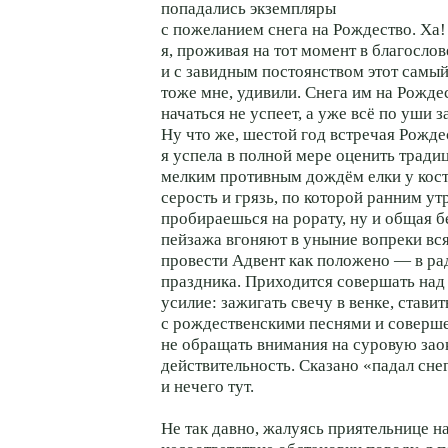
попадались экземпляры
с пожеланием снега на Рождество. Ха
я, проживая на тот момент в благосло
и с завидным постоянством этот самы
тоже мне, удивили. Снега им на Рожде
начаться не успеет, а уже всё по уши 
Ну что же, шестой год встречая Рожде
я успела в полной мере оценить трад
мелким противным дождём елки у кост
серость и грязь, по которой ранним ут
пробираешься на рорату, ну и общая б
пейзажа вгоняют в уныние вопреки в
провести Адвент как положено — в р
праздника. Приходится совершать над
усилие: зажигать свечу в венке, ставит
с рождественскими песнями и соверш
не обращать внимания на суровую за
действительность. Сказано «падал снег
и нечего тут.
Не так давно, жалуясь приятельнице н