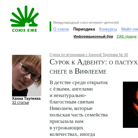
Международный союз интернет-деятелей
О союзе
Периодика
Конкурсы
Мейл-ли
Информационный бум
ЕЖЕ-правда
Сурок по вторникам с Ханной Таупекка № 30
Сурок к Адвенту: о пастух
снеге в Вифлееме
В детстве среди открыток
с ёлками, ангелами
и ненатурально-
Ханна Таупекка
благостным святым
32 статьи
Николаем, которые
польская часть семейства
присылала нам
в угрожающих
количествах, иногда