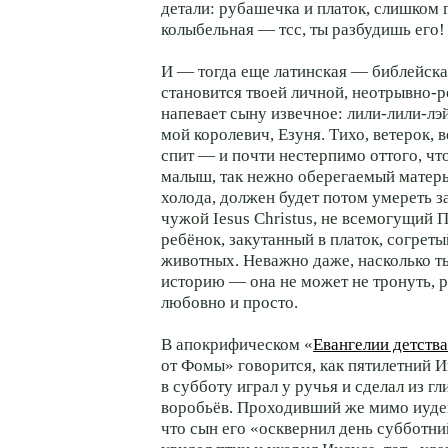
детали: рубашечка и платок, слишком 
колыбельная — тсс, ты разбудишь его!
И — тогда еще латинская — библейска
становится твоей личной, неотрывно-
напевает сыну извечное: лили-лили-лэ
мой королевич, Езуня. Тихо, ветерок, 
спит — и почти нестерпимо оттого, чт
малыш, так нежно оберегаемый матер
холода, должен будет потом умереть за
чужой Iesus Christus, не всемогущий 
ребёнок, закутанный в платок, согрет
животных. Неважно даже, насколько т
историю — она не может не тронуть, р
любовно и просто.
В апокрифическом «
Евангелии детства
от Фомы» говорится, как пятилетний 
в субботу играл у ручья и сделал из г
воробьёв. Проходивший же мимо иуде
что сын его «осквернил день субботни