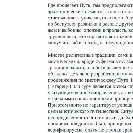
Где пролегает Путь, там предполагают
архетипические элементы: этапы, оста
ответвления с тупиками, опасность б
по беспутью, развилки и разные друг
ямы и выбоины, оползни в пропасть, 
труднейшего, зато прямого восхожден
минуя долгий её обход, и тому подобн
Многие религиозные традиции, сами 
мистическими, вроде суфизма в ислам
традиции бхакти, или йоги различных 
обладают детально разработанными «
продвижения по мистическому Пути. 
(«старец») или гуру является в этом с
указующим верное направление, а так
остальными навигационными прибора
При этом ничто не гарантирует успеш
цели мистического путешествия. Ситу
неопределённости остаётся всегда. Хо
продвижения должна быть принципиа
верифицируема, опять же с точки зрен