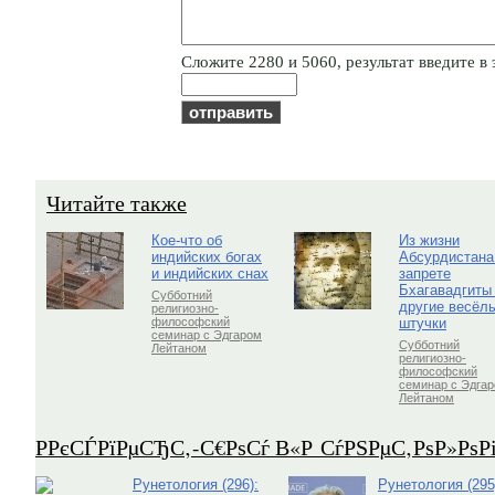
Cлoжитe 2280 и 5060, результат введите в 
Читайте также
Кое-что об
Из жизни
индийских богах
Абсурдистана
и индийских снах
запрете
Бхагавадгиты
Субботний
другие весёл
религиозно-
штучки
философский
семинар с Эдгаром
Субботний
Лейтаном
религиозно-
философский
семинар с Эдга
Лейтаном
Р­РєСЃРїРµСЂС‚-С€РѕСѓ В«Р СѓРЅРµС‚РѕР»Рѕ
Рунетология (296):
Рунетология (295