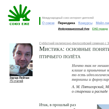
Международный союз интернет-деятелей
О союзе
Периодика
Конкурсы
Мейл-ли
Информационный бум
ЕЖЕ-правда
Субботний религиозно-философский семинар с 
Мистика: основные понят
птичьего полёта
Ничто так не мешае
клише и привычные
то есть идеологичес
Эдгар Лейтан
термины и формулир
75 статей
А. М. Пятигорский, 
о старении и распаде
Итак, в прошлый раз