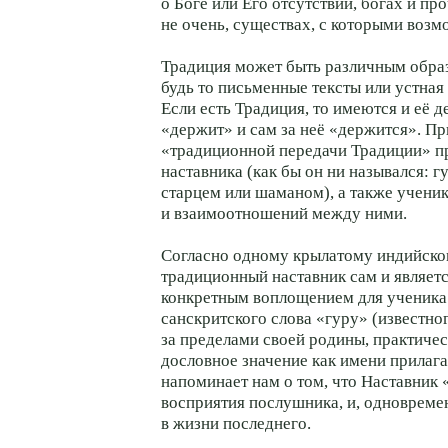
о Боге или Его отсутствии, богах и пр
не очень, существах, с которыми возм
Традиция может быть различным обра
будь то письменные тексты или устная
Если есть Традиция, то имеются и её д
«держит» и сам за неё «держится». П
«традиционной передачи Традиции» п
наставника (как бы он ни назывался: г
старцем или шаманом), а также ученик
и взаимоотношений между ними.
Согласно одному крылатому индийск
традиционный наставник сам и являетс
конкретным воплощением для ученика
санскритского слова «гуру» (известно
за пределами своей родины, практичес
дословное значение как имени прилага
напоминает нам о том, что Наставник 
восприятия послушника, и, одновреме
в жизни последнего.