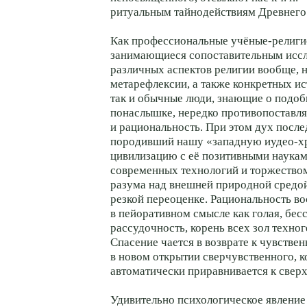
ритуальным тайнодействиям Древнего
Как профессиональные учёные-религи
занимающиеся сопоставительным исс
различных аспектов религии вообще, 
метарефлексии, а также конкретных ис
так и обычные люди, знающие о подо
понаслышке, нередко противопоставл
и рациональность. При этом дух после
породивший нашу «западную иудео-х
цивилизацию с её позитивными наука
современных технологий и торжество
разума над внешней природной средой
резкой переоценке. Рациональность в
в пейоративном смысле как голая, бес
рассудочность, корень всех зол техно
Спасение чается в возврате к чувствен
в новом открытии сверчувственного, к
автоматически приравнивается к свер
Удивительно психологическое явление 