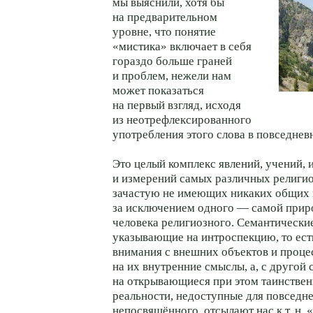
мы выяснили, хотя бы
на предварительном
уровне, что понятие
«мистика» включает в себя
гораздо больше граней
и проблем, нежели нам
может показаться
на первый взгляд, исходя
из неотрефлексированного
употребления этого слова в повседнев
Это целый комплекс явлений, учений, 
и измерений самых различных религи
зачастую не имеющих никаких общих 
за исключением одного — самой приро
человека религиозного. Семантические
указывающие на интроспекцию, то ес
внимания с внешних объектов и проце
на их внутренние смыслы, а, с другой 
на открывающиеся при этом таинстве
реальности, недоступные для повседн
непосвящённого, отсылают нас к т. н. 