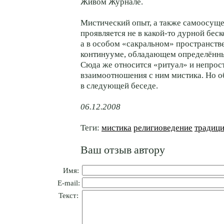
Живом Журнале.
Мистический опыт, а также самоосущ
проявляется не в какой-то дурной бес
а в особом «сакральном» пространст
континууме, обладающeм определённы
Сюда же относится «ритуал» и непрос
взаимоотношения с ним мистика. Но о
в следующей беседе.
06.12.2008
Теги:
мистика
религиоведение
традиц
Ваш отзыв автору
Имя:
E-mail:
Текст: