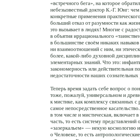
«встречного бега», на которое обрати
небезызвестный доктор К.-Г. Юнг: че
конкретные применения практического
больший отказ от разумности как жиз
это вызывает в людях! Многие с радо
в объятия иррационального «таинствен
в большинстве своём никаких навыков
ни взаимоотношений с ним, ни этическо
более, какой-либо духовной дисципли
элементарных знаний. Что это: инфан
закономерность или действительная п
недостаточности наших сознательных 
Теперь время задать себе вопрос о по
тоже, пожалуй, универсальном и дре
к мистике, как комплексу связанных с 
самое непосредственное касательство
в том числе и мистическая, включает 
часть, то есть систему представлений 
«зазеркальем» — некую космологию и
о Человеке, то есть антропологические