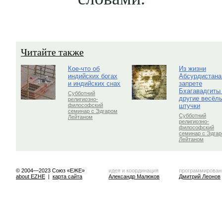
Читайте также
Кое-что об
Из жизни
индийских богах
Абсурдистана
и индийских снах
запрете
Бхагавадгиты
Субботний
другие весёл
религиозно-
штучки
философский
семинар с Эдгаром
Субботний
Лейтаном
религиозно-
философский
семинар с Эдга
Лейтаном
© 2004—2023 Союз «ЕЖЕ»
идея и координация
программирован
about EZHE
|
карта сайта
Александр Малюков
Дмитрий Леонов