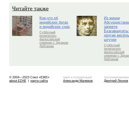
Читайте также
Кое-что об
Из жизни
индийских богах
Абсурдистана
и индийских снах
запрете
Бхагавадгиты
Субботний
другие весёл
религиозно-
штучки
философский
семинар с Эдгаром
Субботний
Лейтаном
религиозно-
философский
семинар с Эдга
Лейтаном
© 2004—2023 Союз «ЕЖЕ»
идея и координация
программирован
about EZHE
|
карта сайта
Александр Малюков
Дмитрий Леонов