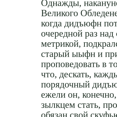
Однажды, наканун
Великого Обледен
когда дидъюфн пот
очередной раз над
метрикой, подкрал
старый ыыфн и пр
проповедовать в то
что, дескать, кажд
порядочный дидъ
ежели он, конечно
зылкцем стать, пр
обязан свой скуфь