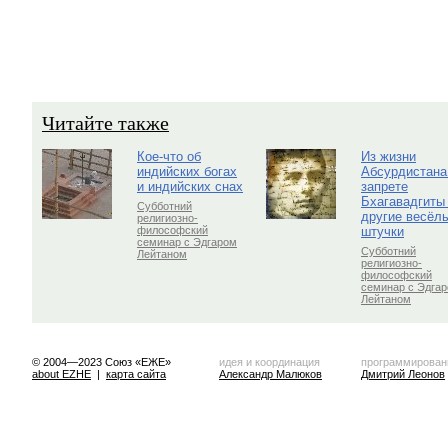
Читайте также
Кое-что об
Из жизни
индийских богах
Абсурдистана
и индийских снах
запрете
Бхагавадгиты
Субботний
другие весёл
религиозно-
штучки
философский
семинар с Эдгаром
Субботний
Лейтаном
религиозно-
философский
семинар с Эдга
Лейтаном
© 2004—2023 Союз «ЕЖЕ»
идея и координация
программирован
about EZHE
|
карта сайта
Александр Малюков
Дмитрий Леонов