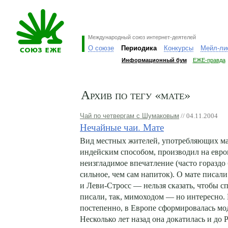
Международный союз интернет-деятелей
О союзе
Периодика
Конкурсы
Мейл-ли
Информационный бум
ЕЖЕ-правда
Архив по тегу «мате»
Чай по четвергам с Шумаковым
// 04.11.2004
Нечайные чаи. Мате
Вид местных жителей, употребляющих м
индейским способом, производил на евр
неизгладимое впечатление (часто гораздо
сильное, чем сам напиток). О мате писал
и Леви-Стросс — нельзя сказать, чтобы с
писали, так, мимоходом — но интересно. 
постепенно, в Европе сформировалась мод
Несколько лет назад она докатилась и до 