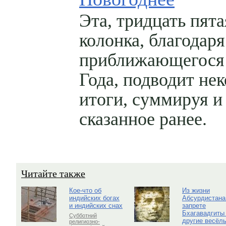
Эта, тридцать пята
колонка, благодар
приближающегося
Года, подводит не
итоги, суммируя и
сказанное ранее.
Читайте также
Кое-что об
Из жизни
индийских богах
Абсурдистана
и индийских снах
запрете
Бхагавадгиты
Субботний
другие весёл
религиозно-