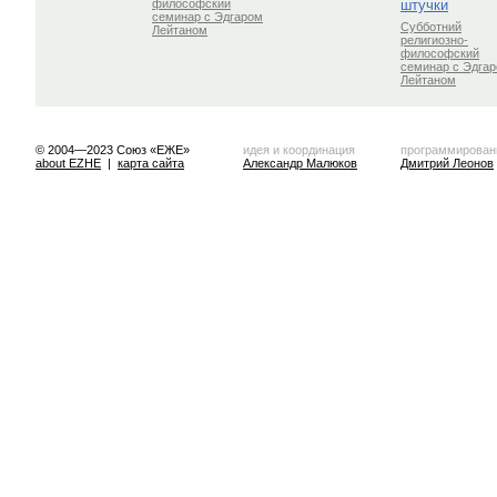
штучки
философский
семинар с Эдгаром
Субботний
Лейтаном
религиозно-
философский
семинар с Эдга
Лейтаном
© 2004—2023 Союз «ЕЖЕ»
идея и координация
программирован
about EZHE
|
карта сайта
Александр Малюков
Дмитрий Леонов