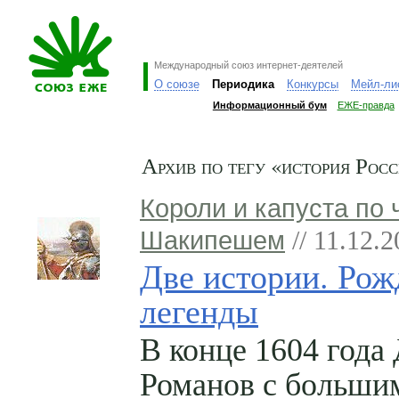
Международный союз интернет-деятелей
О союзе
Периодика
Конкурсы
Мейл-ли
Информационный бум
ЕЖЕ-правда
Архив по тегу «история Рос
Короли и капуста по 
Шакипешем
// 11.12.
Две истории. Рож
легенды
В конце 1604 года
Романов с больши