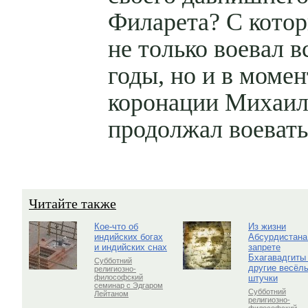
Филарета? С кото
не только воевал в
годы, но и в момен
коронации Михаил
продолжал воевать
Читайте также
Кое-что об
Из жизни
индийских богах
Абсурдистана
и индийских снах
запрете
Бхагавадгиты
Субботний
другие весёл
религиозно-
штучки
философский
семинар с Эдгаром
Субботний
Лейтаном
религиозно-