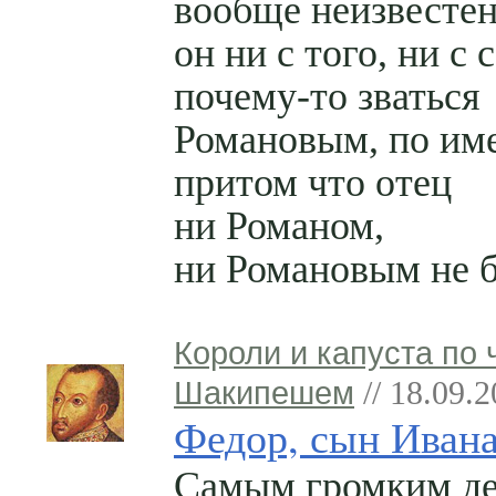
вообще неизвестен
он ни с того, ни с 
почему-то
зваться
Романовым, по име
притом что отец
ни Романом,
ни Романовым не 
Короли и капуста по 
Шакипешем
// 18.09.
Федор, сын Иван
Самым громким д