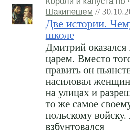
Короли и капуста по 
Шакипешем
// 30.10.
Две истории. Чем
школе
Дмитрий оказался
царем. Вместо тог
править он пьянст
насиловал женщи
на улицах и разре
то же самое своем
польскому войску.
взбунтовался