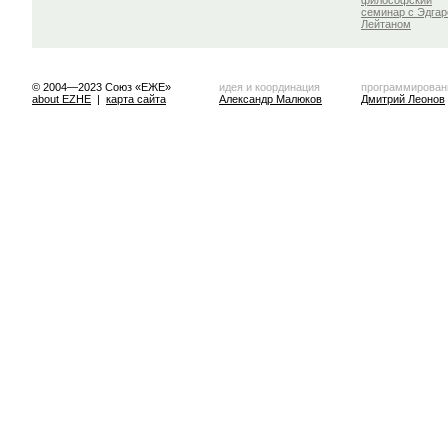
философский
семинар с Эдга
Лейтаном
© 2004—2023 Союз «ЕЖЕ»
идея и координация
программирован
about EZHE
|
карта сайта
Александр Малюков
Дмитрий Леонов