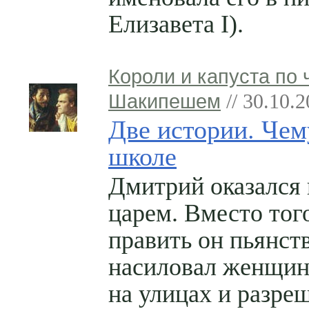
Елизавета I).
Короли и капуста по 
Шакипешем
// 30.10.
Две истории. Чем
школе
Дмитрий оказался
царем. Вместо тог
править он пьянст
насиловал женщи
на улицах и разре