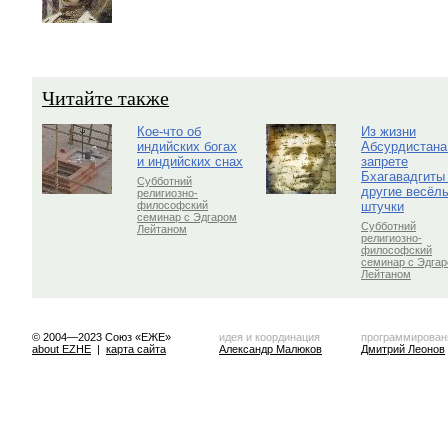
Читайте также
Кое-что об
Из жизни
индийских богах
Абсурдистана
и индийских снах
запрете
Бхагавадгиты
Субботний
другие весёл
религиозно-
штучки
философский
семинар с Эдгаром
Субботний
Лейтаном
религиозно-
философский
семинар с Эдга
Лейтаном
© 2004—2023 Союз «ЕЖЕ»
идея и координация
программирован
about EZHE
|
карта сайта
Александр Малюков
Дмитрий Леонов