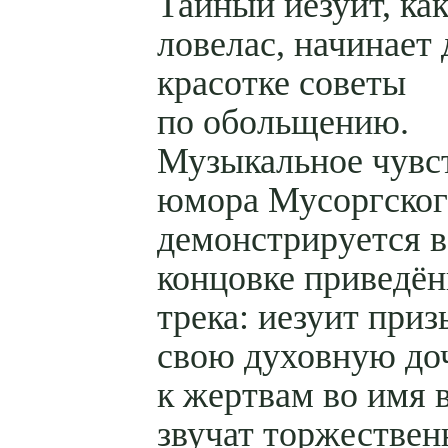
Тайный иезуит, ка
ловелас, начинает 
красотке советы
по обольщению.
Музыкальное чувс
юмора Мусоргског
демонстрируется в
концовке приведён
трека: иезуит приз
свою духовную до
к жертвам во имя 
звучат торжестве