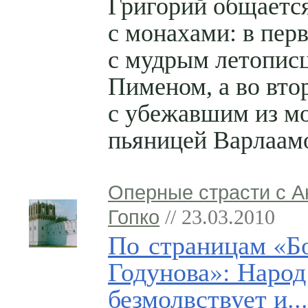
Григорий общаетс
с монахами: в пер
с мудрым летопис
Пименом, а во вт
с убежавшим из м
пьяницей Варлаам
Оперные страсти с 
Гопко
// 23.03.2010
По страницам «Б
Годунова»: Народ
безмолвствует и..