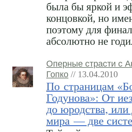
была бы яркой и э
концовкой, но име
поэтому для финал
абсолютно не годи
Оперные страсти с 
Гопко
// 13.04.2010
По страницам «Б
Годунова»: От ие
до юродства, или
мира — две сист