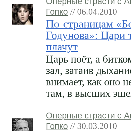
Оперные страсти с 
Гопко
// 06.04.2010
По страницам «Б
Годунова»: Цари 
плачут
Царь поёт, а битк
зал, затаив дыхани
внимает, как оно н
там, в высших эше
Оперные страсти с 
Гопко
// 30.03.2010