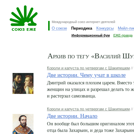
Международный союз интернет-деятелей
О союзе
Периодика
Конкурсы
Мейл-ли
Информационный бум
ЕЖЕ-правда
Архив по тегу «Василий Шу
Короли и капуста по четвергам с Шакипешем
//
Две истории. Чему учат в школе
Дмитрий оказался плохим царем. Вместо т
женщин на улицах и разрешал делать то ж
и растерзал самозванца.
Короли и капуста по четвергам с Шакипешем
//
Две истории. Начало
Он вообще был большим оригиналом этот
отца была Захарьин, и деда тоже Захарьин,