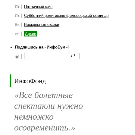
Пятничный шип
Субботний религиозно-философский семинар
Воскресные сказки
Архив
Подпишись на
«ИнфоБум»
!
ИнфоФонд
«Все балетные
спектакли нужно
немножко
осовременить.»