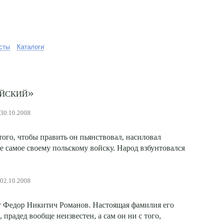
сты
Каталоги
йский»
 30.10.2008
ого, чтобы править он пьянствовал, насиловал
е самое своему польскому войску. Народ взбунтовался
 02.10.2008
 Федор Никитич Романов. Настоящая фамилия его
 прадед вообще неизвестен, а сам он ни с того,