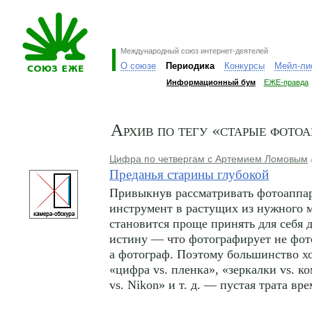
Международный союз интернет-деятелей
О союзе
Периодика
Конкурсы
Мейл-ли
Информационный бум
ЕЖЕ-правда
Архив по тегу «старые фото
Цифра по четвергам с Артемием Ломовым
Преданья старины глубокой
Привыкнув рассматривать фотоаппар
инструмент в растущих из нужного м
становится проще принять для себя
истину — что фотографирует не фот
а фотограф. Поэтому большинство х
«цифра vs. пленка», «зеркалки vs. к
vs. Nikon» и т. д. — пустая трата вр