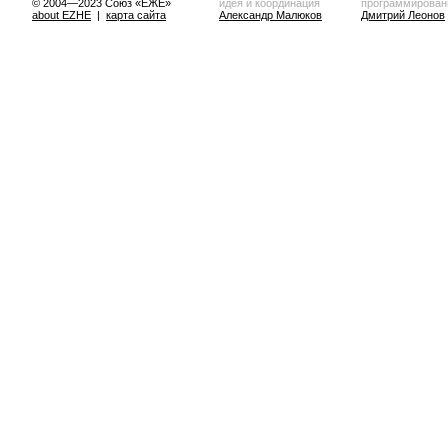
© 2004—2023 Союз «ЕЖЕ»
идея и координация
программирован
about EZHE
|
карта сайта
Александр Малюков
Дмитрий Леонов