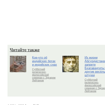
Читайте также
Кое-что об
Из жизни
индийских богах
Абсурдистана
и индийских снах
запрете
Бхагавадгиты
Субботний
другие весёл
религиозно-
штучки
философский
семинар с Эдгаром
Субботний
Лейтаном
религиозно-
философский
семинар с Эдга
Лейтаном