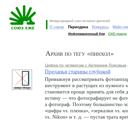
Международный союз интернет-деятелей
О союзе
Периодика
Конкурсы
Мейл-ли
Информационный бум
ЕЖЕ-правда
Архив по тегу «пинхол»
Цифра по четвергам с Артемием Ломовым
Преданья старины глубокой
Привыкнув рассматривать фотоаппар
инструмент в растущих из нужного м
становится проще принять для себя
истину — что фотографирует не фот
а фотограф. Поэтому большинство х
«цифра vs. пленка», «зеркалки vs. к
vs. Nikon» и т. д. — пустая трата вр