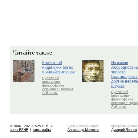
Читайте также
Кое-что об
Из жизни
индийских богах
Абсурдистана
и индийских снах
запрете
Бхагавадгиты
Субботний
другие весёл
религиозно-
штучки
философский
семинар с Эдгаром
Субботний
Лейтаном
религиозно-
философский
семинар с Эдга
Лейтаном
© 2004—2023 Союз «ЕЖЕ»
идея и координация
программирован
about EZHE
|
карта сайта
Александр Малюков
Дмитрий Леонов