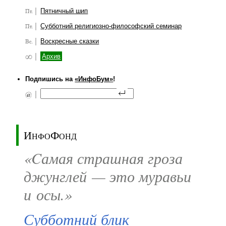
Пятничный шип
Субботний религиозно-философский семинар
Воскресные сказки
Архив
Подпишись на
«ИнфоБум»
!
ИнфоФонд
«Cамая страшная гроза
джунглей — это муравьи
и осы.»
Субботний блик