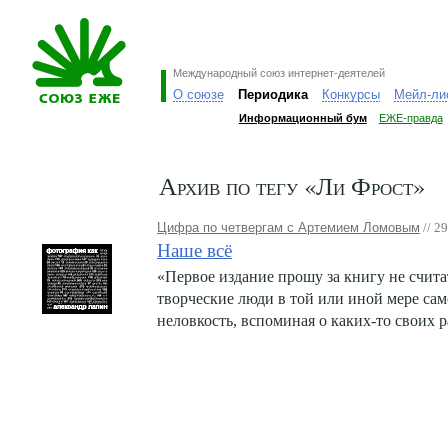
Международный союз интернет-деятелей
О союзе
Периодика
Конкурсы
Мейл-ли
Информационный бум
ЕЖЕ-правда
Архив по тегу «Ли Фрост»
Цифра по четвергам с Артемием Ломовым
// 2
Наше всё
«Первое издание прошу за книгу не счита
творческие люди в той или иной мере са
неловкость, вспоминая о каких-то своих 