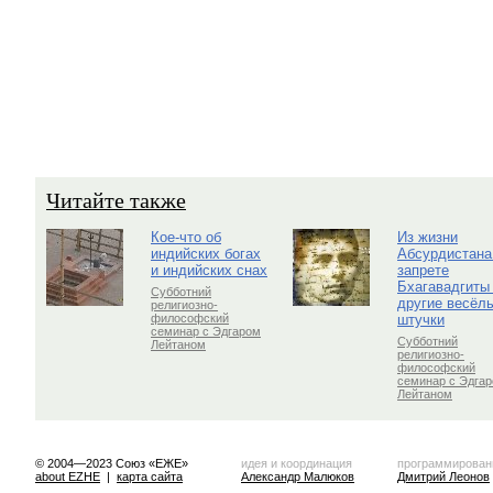
Читайте также
Кое-что об
Из жизни
индийских богах
Абсурдистана
и индийских снах
запрете
Бхагавадгиты
Субботний
другие весёл
религиозно-
штучки
философский
семинар с Эдгаром
Субботний
Лейтаном
религиозно-
философский
семинар с Эдга
Лейтаном
© 2004—2023 Союз «ЕЖЕ»
идея и координация
программирован
about EZHE
|
карта сайта
Александр Малюков
Дмитрий Леонов