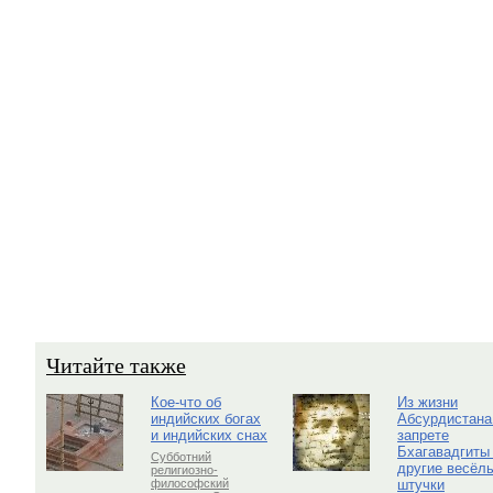
Читайте также
Кое-что об
Из жизни
индийских богах
Абсурдистана
и индийских снах
запрете
Бхагавадгиты
Субботний
другие весёл
религиозно-
штучки
философский