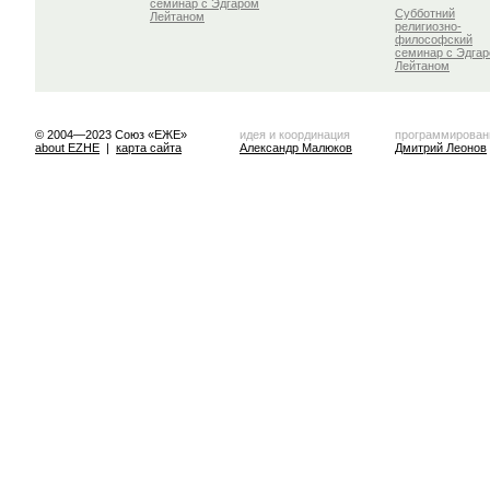
семинар с Эдгаром
Субботний
Лейтаном
религиозно-
философский
семинар с Эдга
Лейтаном
© 2004—2023 Союз «ЕЖЕ»
идея и координация
программирован
about EZHE
|
карта сайта
Александр Малюков
Дмитрий Леонов