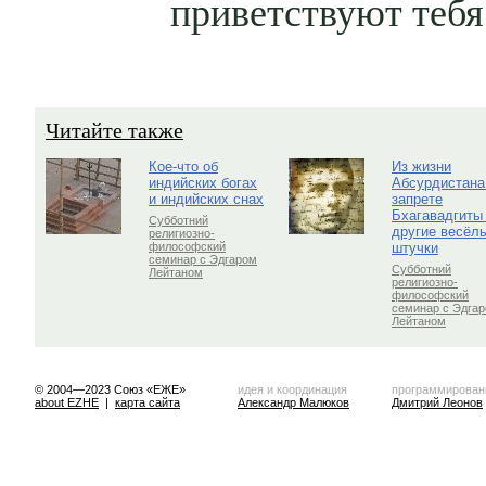
приветствуют тебя
Читайте также
Кое-что об
Из жизни
индийских богах
Абсурдистана
и индийских снах
запрете
Бхагавадгиты
Субботний
другие весёл
религиозно-
штучки
философский
семинар с Эдгаром
Субботний
Лейтаном
религиозно-
философский
семинар с Эдга
Лейтаном
© 2004—2023 Союз «ЕЖЕ»
идея и координация
программирован
about EZHE
|
карта сайта
Александр Малюков
Дмитрий Леонов