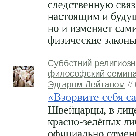
следственную свя
настоящим и буду
но и изменяет сам
физические законы
Субботний религиозн
философский семина
Эдгаром Лейтаном
//
«Взорвите себя с
Швейцарцы, в лиц
красно-зелёных ли
официально отме