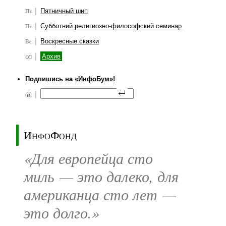
Пятничный шип
Субботний религиозно-философский семинар
Воскресные сказки
Архив
Подпишись на
«ИнфоБум»
!
ИнфоФонд
«Для европейца сто
миль — это далеко, для
американца сто лет —
это долго.»