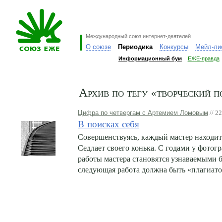
Международный союз интернет-деятелей
О союзе
Периодика
Конкурсы
Мейл-ли
Информационный бум
ЕЖЕ-правда
Архив по тегу «творческий п
Цифра по четвергам с Артемием Ломовым
// 2
В поисках себя
Совершенствуясь, каждый мастер находит
Седлает своего конька. С годами у фото
работы мастера становятся узнаваемыми б
следующая работа должна быть «плагиат