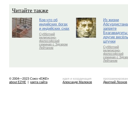
Читайте также
Кое-что об
Из жизни
индийских богах
Абсурдистана
и индийских снах
запрете
Бхагавадгиты
Субботний
другие весёл
религиозно-
штучки
философский
семинар с Эдгаром
Субботний
Лейтаном
религиозно-
философский
семинар с Эдга
Лейтаном
© 2004—2023 Союз «ЕЖЕ»
идея и координация
программирован
about EZHE
|
карта сайта
Александр Малюков
Дмитрий Леонов