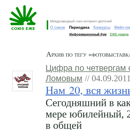
Международный союз интернет-деятелей
О союзе
Периодика
Конкурсы
Мейл-ли
Информационный бум
ЕЖЕ-правда
Архив по тегу «фотовыставк
Цифра по четвергам 
Ломовым
// 04.09.201
Нам 20, вся жизн
Сегодняшний в как
мере юбилейный, 
в общей