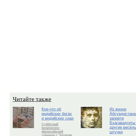
Читайте также
Кое-что об
Из жизни
индийских богах
Абсурдистана
и индийских снах
запрете
Бхагавадгиты
Субботний
другие весёл
религиозно-
штучки
философский
семинар с Эдгаром