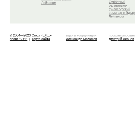
Субботний
Лейтаном
религиозно-
философский
семинар с Эдга
Лейтаном
© 2004—2023 Союз «ЕЖЕ»
идея и координация
программирован
about EZHE
|
карта сайта
Александр Малюков
Дмитрий Леонов