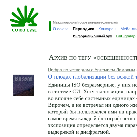
Международный союз интернет-деятелей
О союзе
Периодика
Конкурсы
Мейл-ли
Информационный бум
ЕЖЕ-правда
Архив по тегу «освещенност
Цифра по четвергам с Артемием Ломовым
О плодах глобализации без всякой
Единицы ISO безразмерные, у них не
в системе СИ. Хотя экспозиция, нап
во вполне себе системных единицах
Впрочем, я не встречал ни одного ж
который бы пользовался ими
на прак
самое время каждый фотограф четко 
экспозиция определяется двумя пар
выдержкой и диафрагмой.