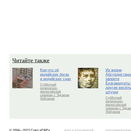
Читайте также
Кое-что об
Из жизни
индийских богах
Абсурдистана
и индийских снах
запрете
Бхагавадгиты
Субботний
другие весёл
религиозно-
штучки
философский
семинар с Эдгаром
Субботний
Лейтаном
религиозно-
философский
семинар с Эдга
Лейтаном
© 2004—2023 Союз «ЕЖЕ»
идея и координация
программирован