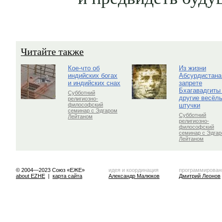
Читайте также
Кое-что об
Из жизни
индийских богах
Абсурдистана
и индийских снах
запрете
Бхагавадгиты
Субботний
другие весёл
религиозно-
штучки
философский
семинар с Эдгаром
Субботний
Лейтаном
религиозно-
философский
семинар с Эдга
Лейтаном
© 2004—2023 Союз «ЕЖЕ»
идея и координация
программирован
about EZHE
|
карта сайта
Александр Малюков
Дмитрий Леонов