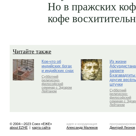
Но в пражских ко
кофе восхитительн
Читайте также
Кое-что об
Из жизни
индийских богах
Абсурдистана
и индийских снах
запрете
Бхагавадгиты
Субботний
другие весёл
религиозно-
штучки
философский
семинар с Эдгаром
Субботний
Лейтаном
религиозно-
философский
семинар с Эдга
Лейтаном
© 2004—2023 Союз «ЕЖЕ»
идея и координация
программирован
about EZHE
|
карта сайта
Александр Малюков
Дмитрий Леонов