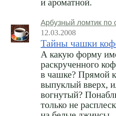
и ароматной.
Арбузный ломтик по 
12.03.2008
Тайны чашки коф
А какую форму им
раскрученного коф
в чашке? Прямой к
выпуклый вверх, и
вогнутый? Понабл
только не расплес
на белые джинсы.