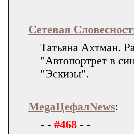
Сетевая Словесност
Татьяна Ахтман. Р
"Автопортрет в син
"Эскизы".
MegaЦефалNews
:
- -
#468
- -