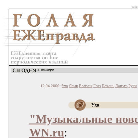
12.04.2000:
Ухо
Язык
Волосы
Глаз
Печень
Локоть
Руки
Ухо
"Музыкальные ново
WN.ru
: