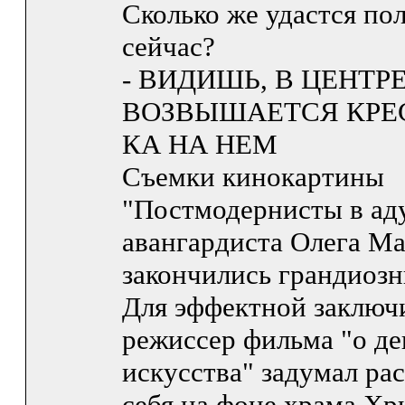
Сколько же удастся пол
сейчас?
- ВИДИШЬ, В ЦЕНТ
ВОЗВЫШАЕТСЯ КРЕС
КА НА НЕМ
Съемки кинокартины
"Постмодернисты в ад
авангардиста Олега М
закончились грандиоз
Для эффектной заключ
режиссер фильма "о де
искусства" задумал ра
себя на фоне храма Хр