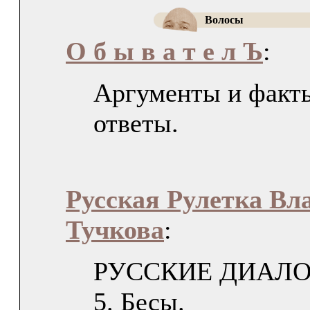
Волосы
О б ы в а т е л Ъ
:
Аргументы и факты
ответы.
Русская Рулетка Вл
Тучкова
:
РУССКИЕ ДИАЛОГ
5. Бесы.