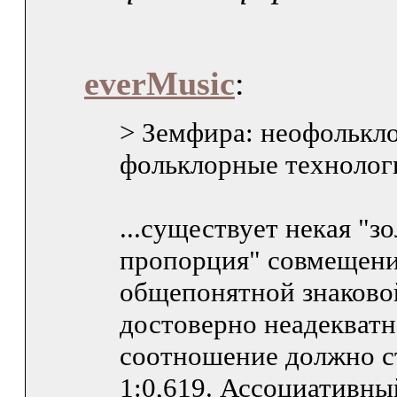
everMusic
:
> Земфира: неофолькл
фольклорные технолог
...существует некая "з
пропорция" совмещен
общепонятной знаково
достоверно неадекватн
соотношение должно с
1:0,619. Ассоциативны